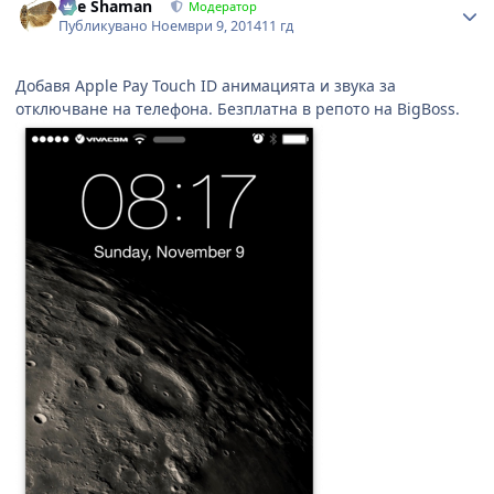
The Shaman
Модератор
Публикувано
Ноември 9, 2014
11 гд
Добавя Apple Pay Touch ID анимацията и звука за
отключване на телефона. Безплатна в репото на BigBoss.