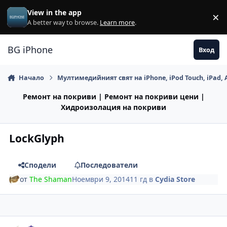
Премини към съдържанието
View in the app
×
Di
A better way to browse.
Learn more
.
BG iPhone
Вход
Начало
Мултимедийният свят на iPhone, iPod Touch, iPad, 
Ремонт на покриви | Ремонт на покриви цени |
Хидроизолация на покриви
LockGlyph
Сподели
Последователи
от
The Shaman
Ноември 9, 2014
11 гд
в
Cydia Store
Author stats