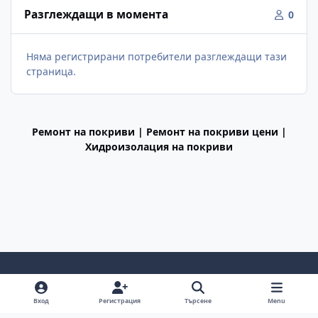
Разглеждащи в момента
0
Няма регистрирани потребители разглеждащи тази
страница.
Ремонт на покриви | Ремонт на покриви цени |
Хидроизолация на покриви
Light Mode
Dark Mode
System Preference
f
Вход
Регистрация
Търсене
Menu
a