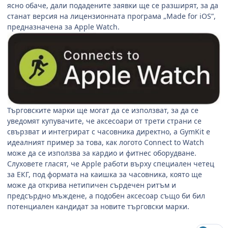
ясно обаче, дали подадените заявки ще се разширят, за да
станат версия на лицензионната програма „
Made for iOS”,
предназначена за
Apple Watch.
Търговските марки ще могат да се използват, за да се
уведомят купувачите, че аксесоари от трети страни се
свързват и интегрират с часовника директно, а
GymKit
е
идеалният пример за това, как логото
Connect to Watch
може да се използва за кардио и фитнес оборудване.
Слуховете гласят, че
Apple
работи върху специален четец
за ЕКГ, под формата на каишка за часовника, която ще
може да открива нетипичен сърдечен ритъм и
предсърдно мъждене, а подобен аксесоар също би бил
потенциален кандидат за новите търговски марки.