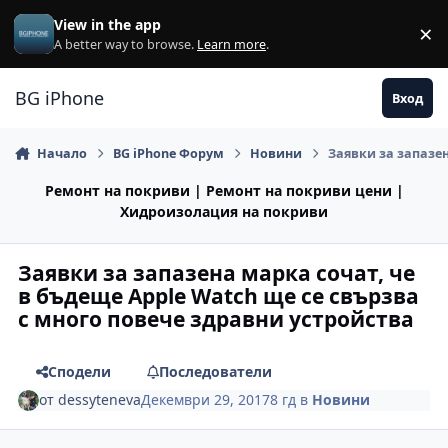
Премини към съдържанието
View in the app
×
Di
A better way to browse.
Learn more
.
BG iPhone
Вход
Начало
BG iPhone Форум
Новини
Заявки за запазен
Ремонт на покриви | Ремонт на покриви цени |
Хидроизолация на покриви
Заявки за запазена марка сочат, че
в бъдеще Apple Watch ще се свързва
с много повече здравни устройства
Сподели
Последователи
от
dessyteneva
Декември 29, 2017
8 гд
в
Новини