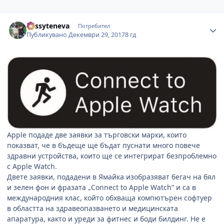
Author stats
dessyteneva
Потребител
Публикувано
Декември 29, 2017
8 гд
Apple
подаде две заявки за търговски марки, които
показват, че в бъдеще ще бъдат пуснати много повече
здравни устройства, които ще се интегрират безпроблемно
с
Apple Watch.
Двете заявки, подадени в Ямайка изобразяват бегач на бял
и зелен фон и фразата „
Connect to Apple Watch”
и са в
международния клас, който обхваща компютърен софтуер
в областта на здравеопазването и медицинската
апаратура, както и уреди за фитнес и боди билдинг. Не е