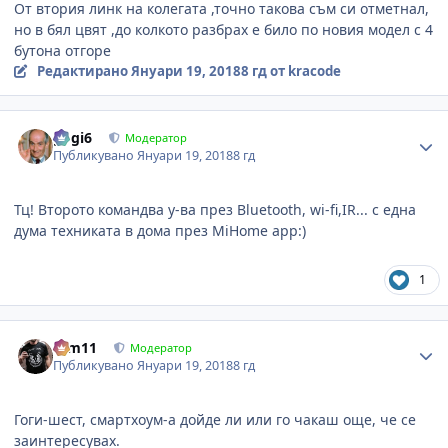
От втория линк на колегата ,точно такова съм си отметнал,
но в бял цвят ,до колкото разбрах е било по новия модел с 4
бутона отгоре
Редактирано
Януари 19, 2018
8 гд
от kracode
Author stats
gogi6
Модератор
Публикувано
Януари 19, 2018
8 гд
Тц! Второто командва у-ва през Bluetooth, wi-fi,IR... с една
дума техниката в дома през MiHome app:)
1
Author stats
arm11
Модератор
Публикувано
Януари 19, 2018
8 гд
Гоги-шест, смартхоум-а дойде ли или го чакаш още, че се
заинтересувах.