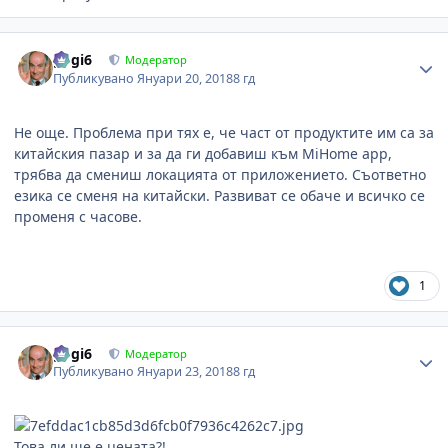
Author stats
gogi6
Модератор
Публикувано
Януари 20, 2018
8 гд
Не още. Проблема при тях е, че част от продуктите им са за
китайския пазар и за да ги добавиш към MiHome app,
трябва да смениш локацията от приложението. Съответно
езика се сменя на китайски. Развиват се обаче и всичко се
променя с часове.
1
Author stats
gogi6
Модератор
Публикувано
Януари 23, 2018
8 гд
Това ли ще е цената?!