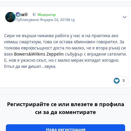
Author stats
Alxx®
Модератор
Публикувано
Януари 24, 2018
8 гд
Сири не върши никаква работа у нас и на практика ако
нямаш смартхоум, това си остава обикновен говорител. За
толкова евро(всъщност доста по-малко, че е втора ръка) си
взех
Bowers&Wilkins Zeppelin
събуфър с вградени сателити.
Е, нов е ужасно скъп, но с малко мерак изпадат изгодно.
Епъл да ми дишат...звука.
3
Регистрирайте се или влезете в профила
си за да коментирате
Нова регистрация