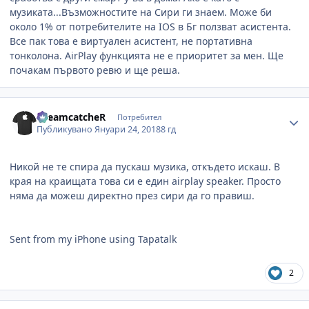
музиката...Възможностите на Сири ги знаем. Може би
около 1% от потребителите на IOS в Бг ползват асистента.
Все пак това е виртуален асистент, не портативна
тонколона. AirPlay функцията не е приоритет за мен. Ще
почакам първото ревю и ще реша.
Author stats
DreamcatcheR
Потребител
Публикувано
Януари 24, 2018
8 гд
Никой не те спира да пускаш музика, откъдето искаш. В
края на краищата това си е един airplay speaker. Просто
няма да можеш директно през сири да го правиш.
Sent from my iPhone using Tapatalk
2
Author stats