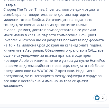
пазара.
Според The Taipei Times, Inventec, която е един от двата
асемблера на говорителя, вече доставя партиди от
милиони готови бройки. Източниците на изданието
твърдят, че компанията няма да постигне голяма
възвращаемост, докато производството не се увеличи
максимално в края на първото тримесечие. Всъщност
Inventec и Foxconn ще си разделят поръчката под формата
на 10 и 12 милиона броя до края на календарната година.
Клиентите в Австралия, Обединеното кралство и САЩ, все
още не са уведомени за всички пратки, а още през
ноември Apple се извини, че не е успяла да пусне HomePod
навреме за декемврийските празници, след като той беше
представен още на WWDC 2017 през юни. Изданието
предполага, че интеграцията между софтуера и хардуера
все още е нестабилна и именно на това се дължи
забавянето.
2