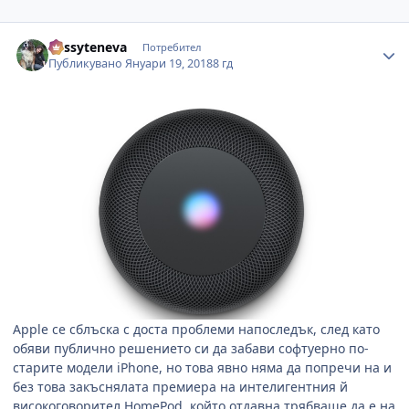
Author stats
dessyteneva
Потребител
Публикувано
Януари 19, 2018
8 гд
Apple се сблъска с доста проблеми напоследък, след като
обяви публично решението си да забави софтуерно по-
старите модели iPhone, но това явно няма да попречи на и
без това закъснялата премиера на интелигентния й
високоговорител HomePod, който отдавна трябваше да е на