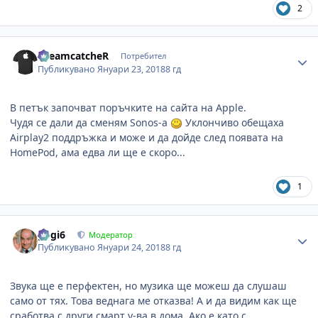
2
Author stats
DreamcatcheR
Потребител
Публикувано
Януари 23, 2018
8 гд
В петък започват поръчките на сайта на Apple.
Чудя се дали да сменям Sonos-a
Уклончиво обещаха
Airplay2 поддръжка и може и да дойде след появата на
HomePod, ама едва ли ще е скоро...
1
Author stats
gogi6
Модератор
Публикувано
Януари 24, 2018
8 гд
Звука ще е перфектен, но музика ще можеш да слушаш
само от тях. Това веднага ме отказва! А и да видим как ще
сработва с други смарт у-ва в дома. Ако е като с