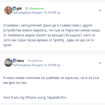
Author stats
gogi6
Модератор
Публикувано
Януари 19, 2018
8 гд
Очаквам с нетърпение! Дано да е съвместимо с други
устройства извън марката, че съм си поръчал някои неща
от любимата марка Xiaomi за вкъщи:) Всъщност, като се
сетя как Сири пуска музика от Spotify, едва ли ще си го
купя!
Author stats
turieca
Потребител
Публикувано
Януари 19, 2018
8 гд
Я кажи какви глезотии на шайоми си заръчал, че и аз съм
им фен на тея.
Sent from my iPhone using Tapatalk Pro