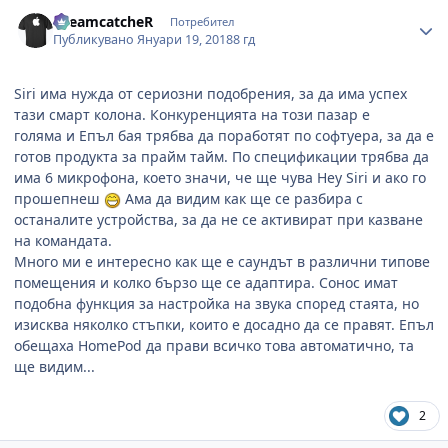
Author stats
DreamcatcheR
Потребител
Публикувано
Януари 19, 2018
8 гд
Siri има нужда от сериозни подобрения, за да има успех
тази смарт колона. Конкуренцията на този пазар е
голяма и Епъл бая трябва да поработят по софтуера, за да е
готов продукта за прайм тайм. По спецификации трябва да
има 6 микрофона, което значи, че ще чува Hey Siri и ако го
прошепнеш
Ама да видим как ще се разбира с
останалите устройства, за да не се активират при казване
на командата.
Много ми е интересно как ще е саундът в различни типове
помещения и колко бързо ще се адаптира. Сонос имат
подобна функция за настройка на звука според стаята, но
изисква няколко стъпки, които е досадно да се правят. Епъл
обещаха HomePod да прави всичко това автоматично, та
ще видим...
2