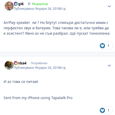
gogi6
Модератор
Публикувано
Януари 24, 2018
8 гд
AirPlay speaker ли ? Но блутут спикъри достатъчно имам с
перфектен звук и батерия. Това такова ли е, или трябва да
е асистент? Явно аз не съм разбрал. Ще пускат тонколонка
1
Author stats
simba4
Потребител
Публикувано
Януари 24, 2018
8 гд
И аз това се питам!
Sent from my iPhone using Tapatalk Pro
1