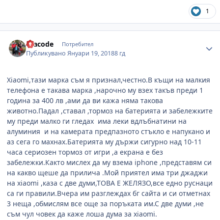
1
Author stats
kracode
Потребител
Публикувано
Януари 19, 2018
8 гд
Xiaоmi,тази марка съм я признал,честно.В къщи на малкия
телефона е такава марка ,нарочно му взех такъв преди 1
година за 400 лв ,ами да ви кажа няма такова
животно.Падал ,ставал ,тормоз на батерията и забележките
му преди малко ги гледах има леки вдлъбнатини на
алуминия и на камерата предпазното стъкло е напукано и
аз сега го махнах.Батерията му държи сигурно над 10-11
часа сериозен тормоз от игри ,а екрана е без
забележки.Както мислех да му взема iphone ,представям си
на какво щеше да прилича .Мой приятел има три джаджи
на xiaomi ,каза с две думи,ТОВА Е ЖЕЛЯЗО,все едно руснаци
са ги правили.Вчера им разглеждах бг сайта и си отметнах
3 неща ,обмислям все още за поръката им.С две думи ,не
съм чул човек да каже лоша дума за xiaomi.