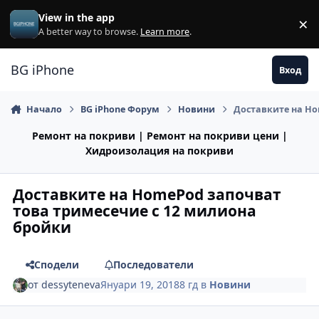
Премини към съдържанието
View in the app
×
Di
A better way to browse.
Learn more
.
BG iPhone
Вход
Начало
BG iPhone Форум
Новини
Доставките на Ho
Ремонт на покриви | Ремонт на покриви цени |
Хидроизолация на покриви
Доставките на HomePod започват
това тримесечие с 12 милиона
бройки
Сподели
Последователи
от
dessyteneva
Януари 19, 2018
8 гд
в
Новини