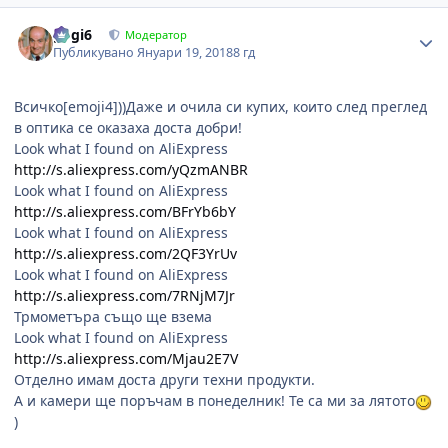
Author stats
gogi6
Модератор
Публикувано
Януари 19, 2018
8 гд
Всичко[emoji4]))Даже и очила си купих, които след преглед
в оптика се оказаха доста добри!
Look what I found on AliExpress
http://s.aliexpress.com/yQzmANBR
Look what I found on AliExpress
http://s.aliexpress.com/BFrYb6bY
Look what I found on AliExpress
http://s.aliexpress.com/2QF3YrUv
Look what I found on AliExpress
http://s.aliexpress.com/7RNjM7Jr
Трмометъра също ще взема
Look what I found on AliExpress
http://s.aliexpress.com/Mjau2E7V
Отделно имам доста други техни продукти.
А и камери ще поръчам в понеделник! Те са ми за лятото
)