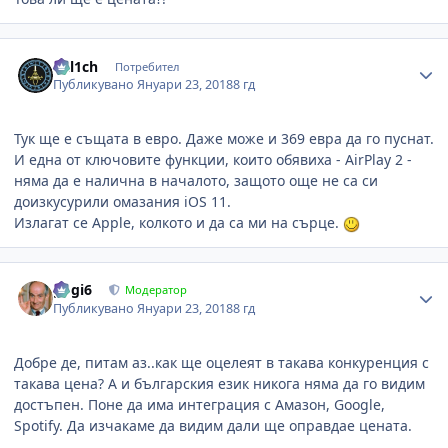
Author stats
kal1ch
Потребител
Публикувано
Януари 23, 2018
8 гд
Тук ще е същата в евро. Даже може и 369 евра да го пуснат.
И една от ключовите функции, които обявиха - AirPlay 2 -
няма да е налична в началото, защото още не са си
доизкусурили омазания iOS 11.
Излагат се Apple, колкото и да са ми на сърце.
Author stats
gogi6
Модератор
Публикувано
Януари 23, 2018
8 гд
Добре де, питам аз..как ще оцелеят в такава конкуренция с
такава цена? А и българския език никога няма да го видим
достъпен. Поне да има интеграция с Амазон, Google,
Spotify. Да изчакаме да видим дали ще оправдае цената.