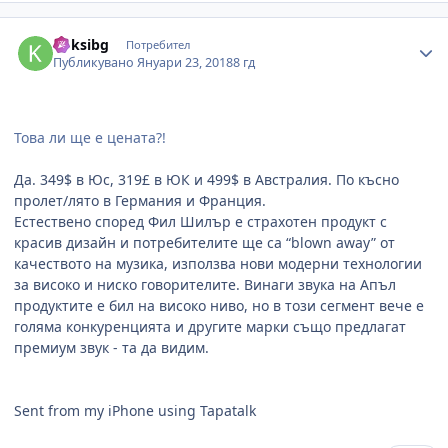
Author stats
koksibg
Потребител
Публикувано
Януари 23, 2018
8 гд
Това ли ще е цената?!
Да. 349$ в Юс, 319£ в ЮК и 499$ в Австралия. По късно
пролет/лято в Германия и Франция.
Естествено според Фил Шилър е страхотен продукт с
красив дизайн и потребителите ще са “blown away” от
качеството на музика, използва нови модерни технологии
за високо и ниско говорителите. Винаги звука на Апъл
продуктите е бил на високо ниво, но в този сегмент вече е
голяма конкуренцията и другите марки също предлагат
премиум звук - та да видим.
Sent from my iPhone using Tapatalk