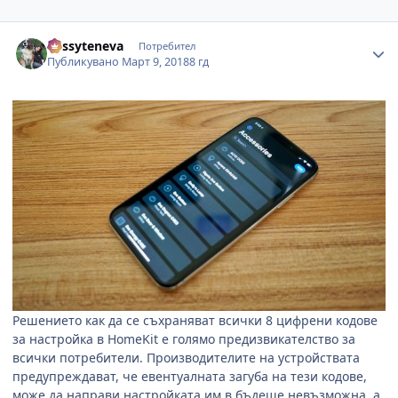
Author stats
dessyteneva
Потребител
Публикувано
Март 9, 2018
8 гд
Решението как да се съхраняват всички 8 цифрени кодове
за настройка в
HomeKit
е голямо предизвикателство за
всички потребители. Производителите на устройствата
предупреждават, че евентуалната загуба на тези кодове,
може да направи настройката им в бъдеще невъзможна, а