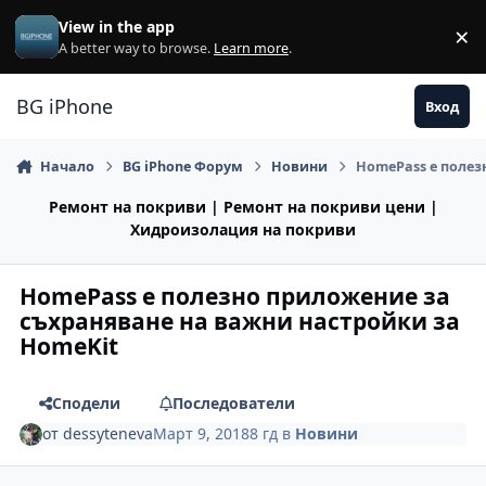
Премини към съдържанието
View in the app
×
Di
A better way to browse.
Learn more
.
BG iPhone
Вход
Начало
BG iPhone Форум
Новини
HomePass е полез
Ремонт на покриви | Ремонт на покриви цени |
Хидроизолация на покриви
HomePass е полезно приложение за
съхраняване на важни настройки за
HomeKit
Сподели
Последователи
от
dessyteneva
Март 9, 2018
8 гд
в
Новини