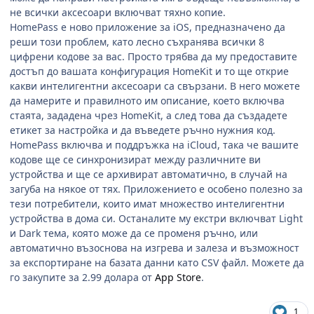
не всички аксесоари включват тяхно копие.
HomePass
е ново приложение за
iOS,
предназначено да
реши този проблем, като лесно съхранява всички 8
цифрени кодове за вас. Просто трябва да му предоставите
достъп до вашата конфигурация
HomeKit
и то ще открие
какви интелигентни аксесоари са свързани. В него можете
да намерите и правилното им описание, което включва
стаята, зададена чрез
HomeKit,
а след това да създадете
етикет за настройка и да въведете ръчно нужния код.
HomePass
включва и поддръжка на
iCloud,
така че вашите
кодове ще се синхронизират между различните ви
устройства и ще се архивират автоматично, в случай на
загуба на някое от тях. Приложението е особено полезно за
тези потребители, които имат множество интелигентни
устройства в дома си. Останалите му екстри включват
Light
и
Dark
тема, която може да се променя ръчно, или
автоматично възоснова на изгрева и залеза и възможност
за експортиране на базата данни като
CSV
файл. Можете да
го закупите за 2.99 долара от
App Store
.
1