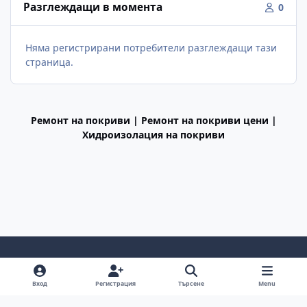
Разглеждащи в момента
0
Няма регистрирани потребители разглеждащи тази
страница.
Ремонт на покриви | Ремонт на покриви цени |
Хидроизолация на покриви
Light Mode
Dark Mode
System Preference
f
Вход
Регистрация
Търсене
Menu
a
Декларация за поверителност
Cookies