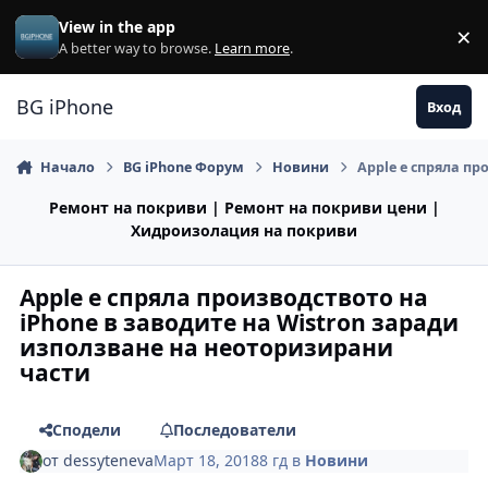
Премини към съдържанието
View in the app
×
Di
A better way to browse.
Learn more
.
BG iPhone
Вход
Начало
BG iPhone Форум
Новини
Apple е спряла пр
Ремонт на покриви | Ремонт на покриви цени |
Хидроизолация на покриви
Apple е спряла производството на
iPhone в заводите на Wistron заради
използване на неоторизирани
части
Сподели
Последователи
от
dessyteneva
Март 18, 2018
8 гд
в
Новини