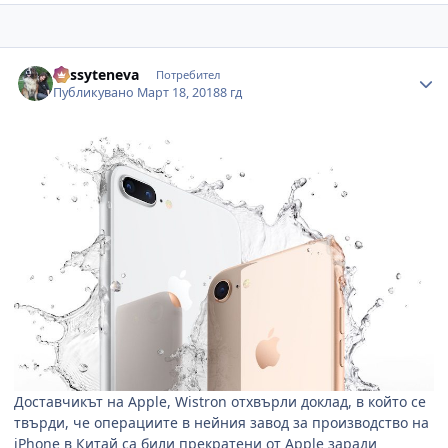
Author stats
dessyteneva
Потребител
Публикувано
Март 18, 2018
8 гд
Доставчикът на
Apple, Wistron
отхвърли доклад, в който се
твърди, че операциите в нейния завод за производство на
iPhone
в Китай са били прекратени от
Apple
заради