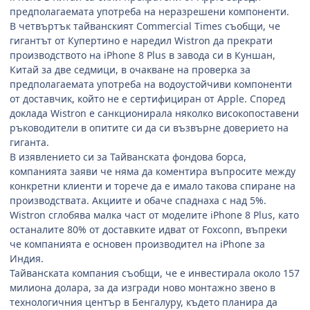
предполагаемата употреба на неразрешени компоненти.
В четвъртък тайванският
Commercial Times
съобщи, че
гигантът от Купертино е наредил
Wistron
да прекрати
производството на
iPhone 8 Plus
в завода си в Куншан,
Китай за две седмици, в очакване на проверка за
предполагаемата употреба на водоустойчиви компоненти
от доставчик, който не е сертифициран от
Apple.
Според
доклада
Wistron
е санкционирала няколко високопоставени
ръководители в опитите си да си възвърне доверието на
гиганта.
В изявлението си за Тайванската фондова борса,
компанията заяви че няма да коментира въпросите между
конкретни клиенти и торече да е имало такова спиране на
производствата. Акциите и обаче спаднаха с над 5%.
Wistron
сглобява малка част от моделите
iPhone 8 Plus,
като
останалите 80% от доставките идват от
Foxconn,
въпреки
че компанията е основен производител на
iPhone
за
Индия.
Тайванската компания съобщи, че е инвестирала около 157
милиона долара, за да изгради ново монтажно звено в
технологичния център в Бенгалуру, където планира да