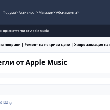
Форуми
Активност
Магазин
Абонаменти
ще се оттегли от Apple Music
на покриви | Ремонт на покриви цени | Хидроизолация на
гли от Apple Music
2018
8 гд