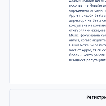
Джими Йовайн ще отс
посочва, че Йовайн ис
определени от самия 
Apple
придоби
Beats
з
директори на
Beats
се
консултант на компан
отхвърляйки ежеднев
Music,
фокусирана къ
август, когато акциит
Някои може би се пит
част от
Apple,
тя си о
Йовайн, който работи
всъщност репутацията
Регистр