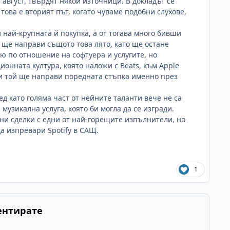
август, твърдят някои източници. В докладът се
това е вторият път, когато чуваме подобни слухове,
 най-крупната й покупка, а от тогава много бивши
ще направи същото това лято, като ще остане
ю по отношение на софтуера и услугите, но
ионната култура, която наложи с
Beats,
към
Apple
и той ще направи поредната стъпка именно през
д като голяма част от нейните таланти вече не са
 музикална услуга, която би могла да се изгради.
ни сделки с едни от най-горещите изпълнители, но
 да изпревари
Spotify
в САЩ.
1
ентирате