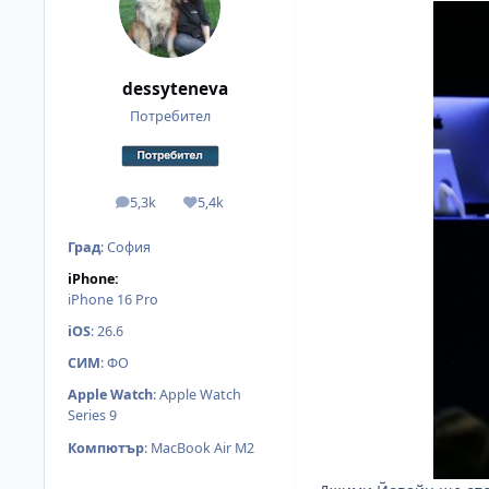
dessyteneva
Потребител
5,3k
5,4k
мнения
Reputation
Град
:
София
iPhone:
iPhone 16 Pro
iOS
:
26.6
СИМ
:
ФО
Apple Watch
:
Apple Watch
Series 9
Компютър
:
MacBook Air M2