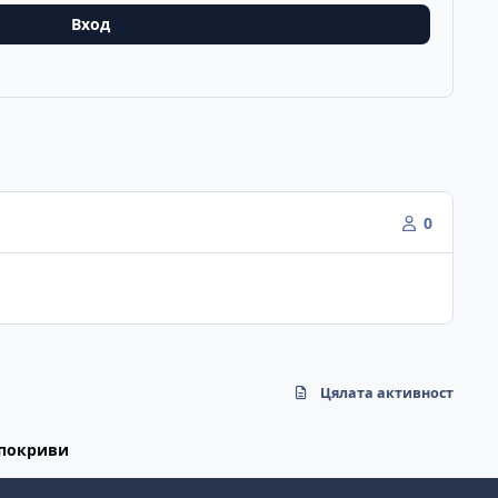
Вход
0
Цялата активност
 покриви