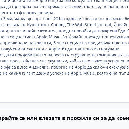
тъпи ролята си в
Apple
и ще заеме консултантска позиция през 
ка да прекарва повече време със семейството си, но всъщност 
него като фалшива новина.
а 3 милиарда долара през 2014 година и това си остава може би
 оттеглиха от Купертино. Според
The Wall Street Journal,
Йовайн 
ията, но не и нейн служител, продължавайки да подкрепя Еди К
ното си участие н
Apple Music.
За Йовайн преходът от кулминац
м привличане на клиенти, беше специално предизвикателство 
е получени от сделката с
Apple,
бъдат напълно изтъргувани.
ат дали придобиването на
Beats
си струваше за компанията? Сле
става просто бизнес със слушалки, който не е толкова успешен и
 в офиса в Лос Анджелис, помогна на
Apple
да сключи ексклузив
 на самия гигант движи успеха на
Apple Music,
която е на път
ирайте се или влезете в профила си за да ком