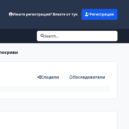
Имате регистрация? Влезте от тук
Регистрация
Search...
 покриви
Сподели
Последователи