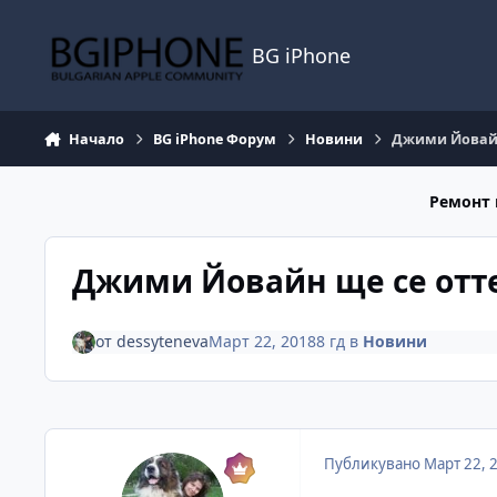
Премини към съдържанието
BG iPhone
Начало
BG iPhone Форум
Новини
Джими Йовайн 
Ремонт 
Джими Йовайн ще се отте
от
dessyteneva
Март 22, 2018
8 гд
в
Новини
Публикувано
Март 22, 