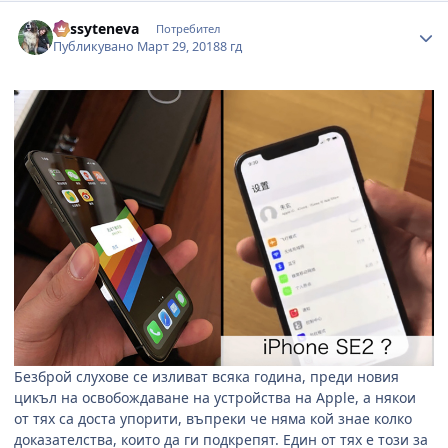
Author stats
dessyteneva
Потребител
Публикувано
Март 29, 2018
8 гд
Безброй слухове се изливат всяка година, преди новия
цикъл на освобождаване на устройства на
Apple,
а някои
от тях са доста упорити, въпреки че няма кой знае колко
доказателства, които да ги подкрепят. Един от тях е този за