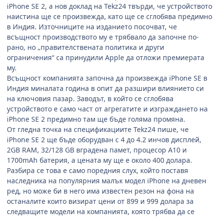
iPhone SE
2, а нов доклад на
Tekz24
твърди, че устройството
наистина ще се произвежда, като ще се сглобява предимно
в Индия. Източниците на изданието посочват, че
всъщност производството му е трябвало да започне по-
рано, но „правителствената политика и други
ограничения“ са принудили
Apple
да отложи премиерата
му.
Всъщност компанията започна да произвежда
iPhone SE
в
Индия миналата година в опит да разшири влиянието си
на ключовия пазар. Заводът, в който се сглобява
устройството е само част от агрегатите и изграждането на
iPhone SE 2
предимно там ще бъде голяма промяна.
От гледна точка на спецификациите
Tekz24
пише, че
iPhone SE 2
ще бъде оборудван с 4 до 4.2 инчов дисплей,
2
GB RAM,
32/128
GB
вградена памет, процесор
A10
и
1700
mAh
батерия, а цената му ще е около 400 долара.
Разбира се това е само поредния слух, който поставя
наследника на популярния малък модел
iPhone
на дневен
ред, но може би в него има известен резон на фона на
останалите които визират цени от 899 и 999 долара за
следващите модели на компанията, която трябва да се