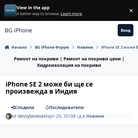
Премини към съдържанието
View in the app
×
Di
A better way to browse.
Learn more
.
BG iPhone
Вход
Начало
BG iPhone Форум
Новини
iPhone SE 2 може 
Ремонт на покриви | Ремонт на покриви цени |
Хидроизолация на покриви
iPhone SE 2 може би ще се
произвежда в Индия
Сподели
Последователи
от
dessyteneva
Март 29, 2018
8 гд
в
Новини