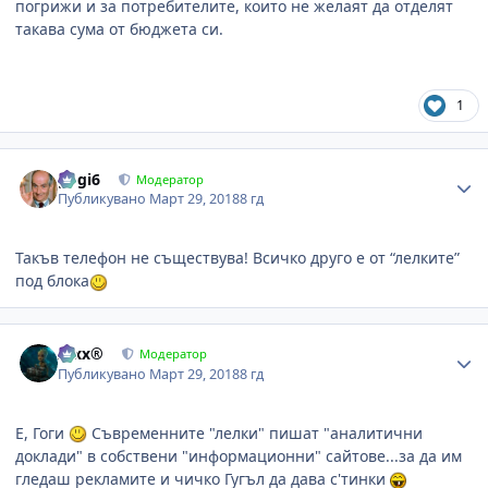
погрижи и за потребителите, които не желаят да отделят
такава сума от бюджета си.
1
Author stats
gogi6
Модератор
Публикувано
Март 29, 2018
8 гд
Такъв телефон не съществува! Всичко друго е от “лелките”
под блока
Author stats
Alxx®
Модератор
Публикувано
Март 29, 2018
8 гд
Е, Гоги
Съвременните "лелки" пишат "аналитични
доклади" в собствени "информационни" сайтове...за да им
гледаш рекламите и чичко Гугъл да дава с'тинки