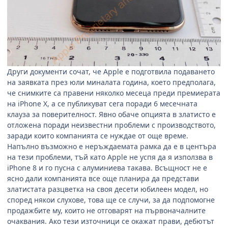
Други документи сочат, че
Apple
е подготвила подаването
на заявката през юли миналата година, което предполага,
че снимките са правени няколко месеца преди премиерата
на
iPhone X,
а се публикуват сега поради 6 месечната
клауза за поверителност. Явно обаче опцията в златисто е
отложена поради неизвестни проблеми с производството,
заради които компанията се нуждае от още време.
Напълно възможно е неръждаемата рамка да е в центъра
на тези проблеми, тъй като
Apple
не успя да я използва в
iPhone 8
и го пусна с алуминиева такава. Всъщност не е
ясно дали компанията все още планира да представи
златистата разцветка на своя десети юбилеен модел, но
според някои слухове, това ще се случи, за да подпомогне
продажбите му, които не отговарят на първоначалните
очаквания. Ако тези източници се окажат прави, дебютът