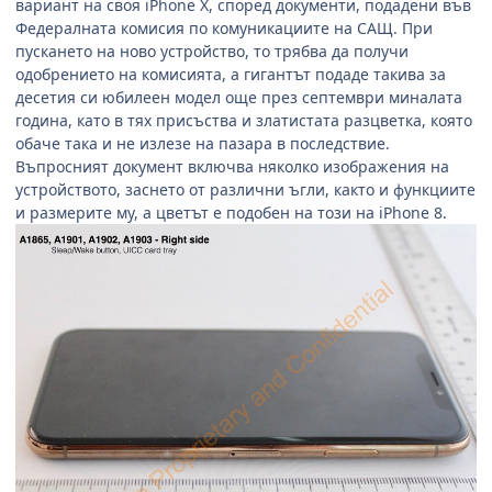
вариант на своя
iPhone X,
според документи, подадени във
Федералната комисия по комуникациите на САЩ. При
пускането на ново устройство, то трябва да получи
одобрението на комисията, а гигантът подаде такива за
десетия си юбилеен модел още през септември миналата
година, като в тях присъства и златистата разцветка, която
обаче така и не излезе на пазара в последствие.
Въпросният документ включва няколко изображения на
устройството, заснето от различни ъгли, както и функциите
и размерите му, а цветът е подобен на този на
iPhone 8.