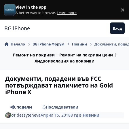
Премини към съдържанието
View in the app
×
Di
A better way to browse.
Learn more
.
BG iPhone
Вход
Начало
BG iPhone Форум
Новини
Документи, подад
Ремонт на покриви | Ремонт на покриви цени |
Хидроизолация на покриви
Документи, подадени във FCC
потвърждават наличието на Gold
iPhone X
Сподели
Последователи
от
dessyteneva
Април 15, 2018
8 гд
в
Новини