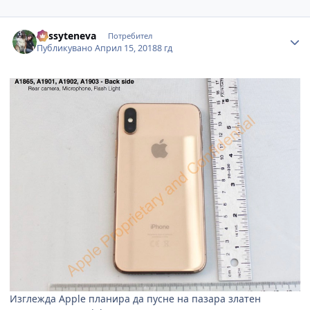
Author stats
dessyteneva
Потребител
Публикувано
Април 15, 2018
8 гд
Изглежда
Apple
планира да пусне на пазара златен