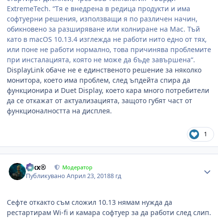
ExtremeTech. “
Тя е внедрена в редица продукти и има
софтуерни решения, използващи я по различен начин,
обикновено за разширяване или колниране на
Mac.
Тъй
като в
macOS 10.13.4
изглежда не работи нито едно от тях,
или поне не работи нормално, това причинява проблемите
при инсталацията, която не може да бъде завършена“.
DisplayLink
обаче не е единственото решение за няколко
монитора, което има проблем, след ъпдейта спира да
функционира и
Duet Display,
което кара много потребители
да се откажат от актуализацията, защото губят част от
функционалността на дисплея.
1
Author stats
Alxx®
Модератор
Публикувано
Април 23, 2018
8 гд
Сефте откакто съм сложил 10.13 нямам нужда да
рестартирам Wi-fi и камара софтуер за да работи след слип.