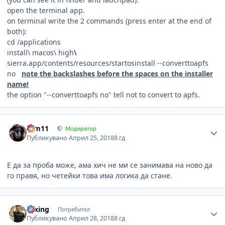
open the terminal app.
on terminal write the 2 commands (press enter at the end of
both):
cd /applications
install\ macos\ high
\
sierra.app/contents/resources/startosinstall --converttoapfs
no
note the backslashes before the spaces on the installer
name!
the option "--converttoapfs no" tell not to convert to apfs.
Author stats
arm11
Модератор
Публикувано
Април 25, 2018
8 гд
Е да за проба може, ама хич не ми се занимава на ново да
го правя, но четейки това има логика да стане.
Author stats
Nixing
Потребител
Публикувано
Април 28, 2018
8 гд