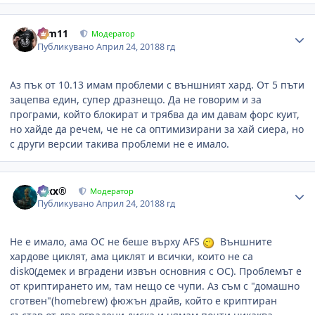
Author stats
arm11
Модератор
Публикувано
Април 24, 2018
8 гд
Аз пък от 10.13 имам проблеми с външният хард. От 5 пъти
зацепва един, супер дразнещо. Да не говорим и за
програми, който блокират и трябва да им давам форс куит,
но хайде да речем, че не са оптимизирани за хай сиера, но
с други версии такива проблеми не е имало.
Author stats
Alxx®
Модератор
Публикувано
Април 24, 2018
8 гд
Не е имало, ама ОС не беше върху AFS
Външните
хардове циклят, ама циклят и всички, които не са
disk0(демек и вградени извън основния с ОС). Проблемът е
от криптирането им, там нещо се чупи. Аз съм с "домашно
сготвен"(homebrew) фюжън драйв, който е криптиран