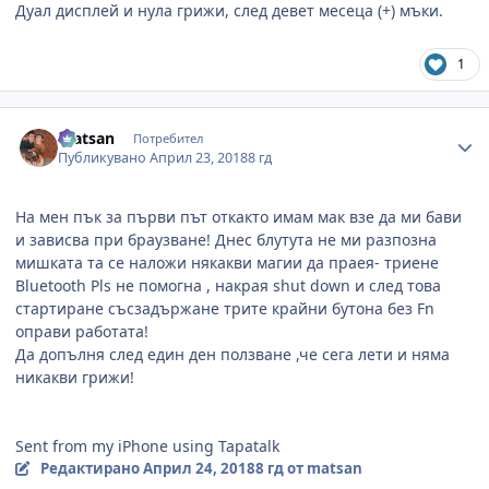
Дуал дисплей и нула грижи, след девет месеца (+) мъки.
1
Author stats
matsan
Потребител
Публикувано
Април 23, 2018
8 гд
На мен пък за първи път откакто имам мак взе да ми бави
и зависва при браузване! Днес блутута не ми разпозна
мишката та се наложи някакви магии да праея- триене
Bluetooth Pls не помогна , накрая shut down и след това
стартиране съсзадържане трите крайни бутона без Fn
оправи работата!
Да допълня след един ден ползване ,че сега лети и няма
никакви грижи!
Sent from my iPhone using Tapatalk
Редактирано
Април 24, 2018
8 гд
от matsan