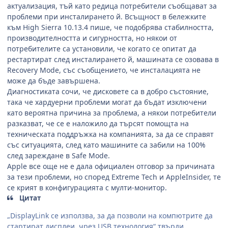
актуализация, тъй като редица потребители съобщават за
проблеми при инсталирането й. Всъщност в бележките
към
High Sierra 10.13.4
пише, че подобрява стабилността,
производителността и сигурността, но някои от
потребителите са установили, че когато се опитат да
рестартират след инсталирането й, машината се озовава в
Recovery Mode,
със съобщението, че инсталацията не
може да бъде завършена.
Диагностиката сочи, че дисковете са в добро състояние,
така че хардуерни проблеми могат да бъдат изключени
като вероятна причина за проблема, а някои потребители
разказват, че се е наложило да търсят помощта на
техническата поддръжка на компанията, за да се справят
със ситуацията, след като машините са забили на 100%
след зареждане в
Safe Mode.
Apple
все още не е дала официален отговор за причината
за тези проблеми, но според
Extreme Tech
и
AppleInsider,
те
се крият в конфигурацията с мулти-монитор.
Цитат
„
DisplayLink
се използва, за да позволи на компютрите да
стартират дисплеи, чрез
USB
технология“ твърди