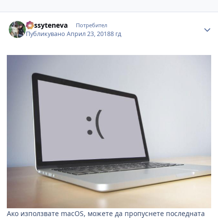
Author stats
dessyteneva
Потребител
Публикувано
Април 23, 2018
8 гд
Ако използвате
macOS,
можете да пропуснете последната