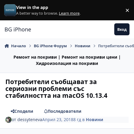
Премини към съдържанието
View in the app
×
Di
A better way to browse.
Learn more
.
BG iPhone
Вход
Начало
BG iPhone Форум
Новини
Потребители съоб
Ремонт на покриви | Ремонт на покриви цени |
Хидроизолация на покриви
Потребители съобщават за
сериозни проблеми със
стабилността на macOS 10.13.4
Сподели
Последователи
от
dessyteneva
Април 23, 2018
8 гд
в
Новини