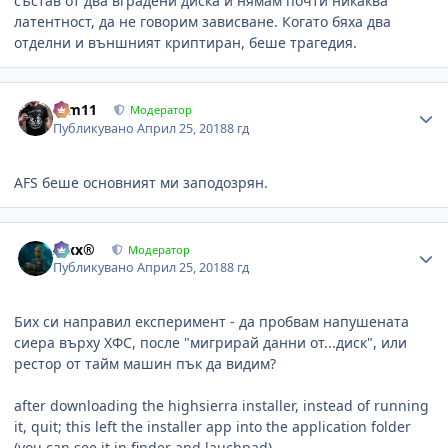
състав от два вградени диска и нямам почти никаква
латентност, да не говорим зависване. Когато бяха два
отделни и външният криптиран, беше трагедия.
Author stats
arm11
Модератор
Публикувано
Април 25, 2018
8 гд
AFS беше основният ми заподозрян.
Author stats
Alxx®
Модератор
Публикувано
Април 25, 2018
8 гд
Бих си направил експеримент - да пробвам напушената
сиера върху ХФС, после "мигрирай данни от...диск", или
рестор от тайм машин пък да видим?
after downloading the highsierra installer, instead of running
it, quit; this left the installer app into the application folder
(you can see it in finder and lauchpad).