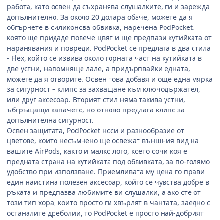
работа, като освен да съхранява слушалките, ги и зарежда
допълнително. За около 20 долара обаче, можете да я
обгърнете в силиконова обвивка, наречена
PodPocket,
която ще придаде повече цвят и ще предпази кутийката от
наранявания и повреди.
PodPocket
се предлага в два стила
- Flex, който се извива около горната част на кутийката в
две устни, напомняще лале, а придърпвайки едната,
можете да я отворите. Освен това добавя и още една мярка
за сигурност – клипс за захващане към ключодържател,
или друг аксесоар. Вторият стил няма такива устни,
ъбгръщащи капачето, но отново предлага клипс за
допълнителна сигурност.
Освен защитата,
PodPocket
носи и разнообразие от
цветове, които несъмнено ще освежат външния вид на
вашите
AirPods,
както и малко лого, което сочи коя е
предната страна на кутийката под обвивката, за по-голямо
удобство при използване. Приемливата му цена го прави
един наистина полезен аксесоар, който се чувства добре в
ръката и предпазва любимите ви слушалки, а ако сте от
този тип хора, които просто ги хвърлят в чантата, заедно с
останалите дреболии, то
PodPocket
е просто най-добрият