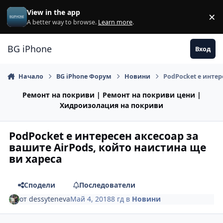
Премини към съдържанието
View in the app
×
Di
A better way to browse.
Learn more
.
BG iPhone
Вход
Начало
BG iPhone Форум
Новини
PodPocket е интер
Ремонт на покриви | Ремонт на покриви цени |
Хидроизолация на покриви
PodPocket е интересен аксесоар за
вашите AirPods, който наистина ще
ви хареса
Сподели
Последователи
от
dessyteneva
Май 4, 2018
8 гд
в
Новини