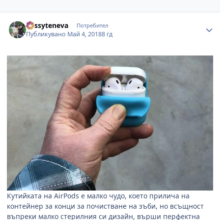
Author stats
dessyteneva
Потребител
Публикувано
Май 4, 2018
8 гд
Кутийката на
AirPods
е малко чудо, което прилича на
контейнер за конци за почистване на зъби, но всъщност
въпреки малко стерилния си дизайн, върши перфектна