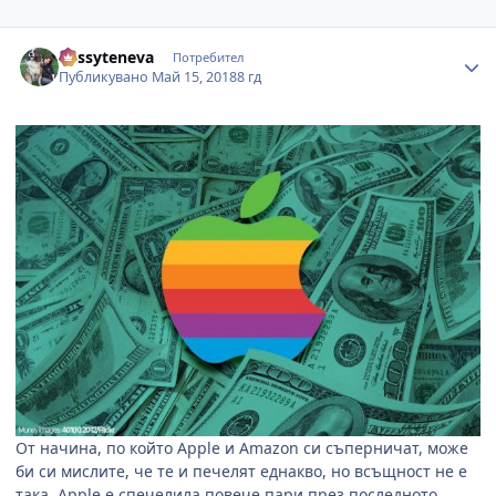
Author stats
dessyteneva
Потребител
Публикувано
Май 15, 2018
8 гд
От начина, по който
Apple
и
Amazon
си съперничат, може
би си мислите, че те и печелят еднакво, но всъщност не е
така.
Apple
е спечелила повече пари през последното