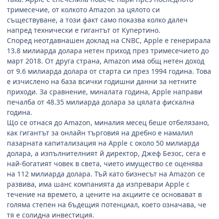
тримесечие, от колкото
Amazon
за цялото си
съществуване, а този факт само показва колко далеч
напред технически е гигантът от Купертино.
Според неотдавнашен доклад на
CNBC, Apple
е генерирала
13.8 милиарда долара нетен приход през тримесечието до
март 2018. От друга страна,
Amazon
има общ нетен доход
от 9.6 милиарда долара от старта си през 1994 година. Това
е изчислено на база всички годишни данни за нетните
приходи. За сравнение, миналата година,
Apple
направи
печалба от 48.35 милиарда долара за цялата фискална
година.
Що се отнася до
Amazon,
миналия месец беше отбелязано,
как гигантът за онлайн търговия на дребно е намалил
пазарната капитализация на
Apple
с около 50 милиарда
долара, а изпълнителният й директор, Джеф Безос, сега е
най-богатият човек в света, чието имущество се оценява
на 112 милиарда долара. Тъй като бизнесът на
Amazon
се
развива, има шанс компанията да изпревари
Apple
с
течение на времето, а цените на акциите се основават в
голяма степен на бъдещия потенциал, което означава, че
тя е солидна инвестиция.