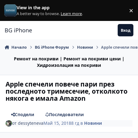
Премини към съдържанието
View in the app
×
Di
A better way to browse.
Learn more
.
BG iPhone
Вход
Начало
BG iPhone Форум
Новини
Apple спечели по
Ремонт на покриви | Ремонт на покриви цени |
Хидроизолация на покриви
Apple спечели повече пари през
последното тримесечие, отколкото
някога е имала Amazon
Сподели
Последователи
от
dessyteneva
Май 15, 2018
8 гд
в
Новини