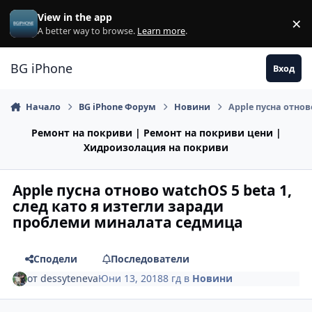
Премини към съдържанието
View in the app
×
Di
A better way to browse.
Learn more
.
BG iPhone
Вход
Начало
BG iPhone Форум
Новини
Apple пусна отнов
Ремонт на покриви | Ремонт на покриви цени |
Хидроизолация на покриви
Apple пусна отново watchOS 5 beta 1,
след като я изтегли заради
проблеми миналата седмица
Сподели
Последователи
от
dessyteneva
Юни 13, 2018
8 гд
в
Новини