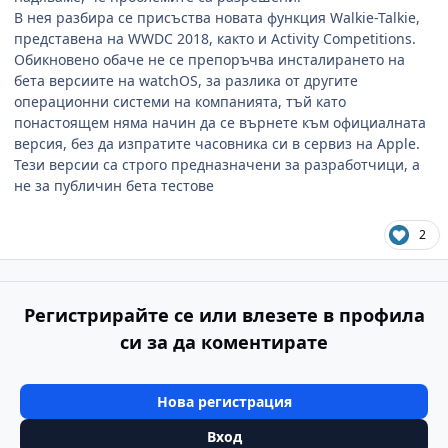
В нея разбира се присъства новата функция
Walkie-Talkie,
представена на
WWDC 2018,
както и
Activity Competitions.
Обикновено обаче не се препоръчва инсталирането на
бета версиите на
watchOS,
за разлика от другите
операционни системи на компанията, тъй като
понастоящем няма начин да се върнете към официалната
версия, без да изпратите часовника си в сервиз на
Apple.
Тези версии са строго предназначени за разработчици, а
не за публичин бета тестове
2
Регистрирайте се или влезете в профила
си за да коментирате
Нова регистрация
Вход