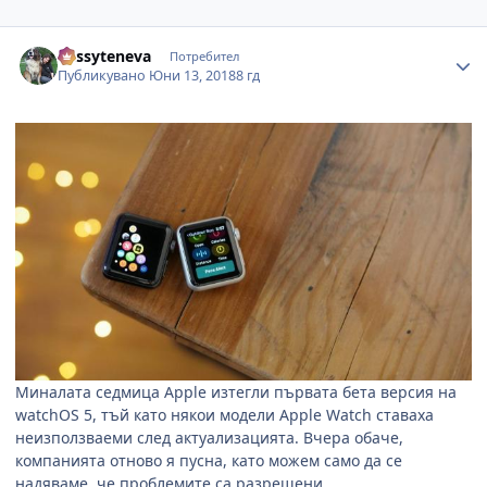
Author stats
dessyteneva
Потребител
Публикувано
Юни 13, 2018
8 гд
Миналата седмица
Apple
изтегли първата бета версия на
watchOS 5,
тъй като някои модели
Apple Watch
ставаха
неизползваеми след актуализацията. Вчера обаче,
компанията отново я пусна, като можем само да се
надяваме, че проблемите са разрешени.