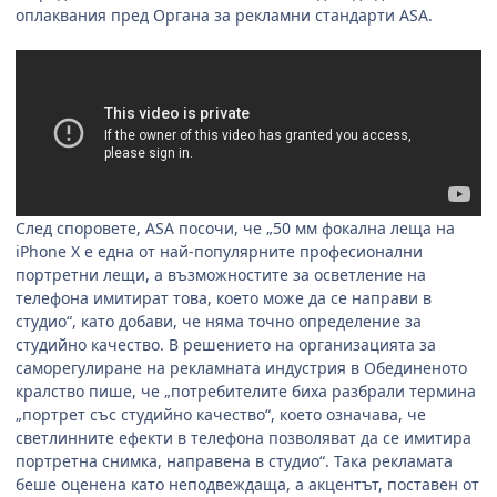
оплаквания пред Органа за рекламни стандарти
ASA.
След споровете,
ASA
посочи, че „50 мм фокална леща на
iPhone X
е една от най-популярните професионални
портретни лещи, а възможностите за осветление на
телефона имитират това, което може да се направи в
студио“, като добави, че няма точно определение за
студийно качество. В решението на организацията за
саморегулиране на рекламната индустрия в Обединеното
кралство пише, че „потребителите биха разбрали термина
„портрет със студийно качество“, което означава, че
светлинните ефекти в телефона позволяват да се имитира
портретна снимка, направена в студио“. Така рекламата
беше оценена като неподвеждаща, а акцентът, поставен от