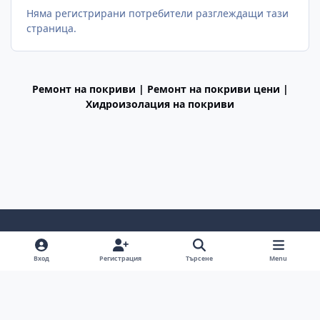
Няма регистрирани потребители разглеждащи тази
страница.
Ремонт на покриви | Ремонт на покриви цени |
Хидроизолация на покриви
Light Mode
Dark Mode
System Preference
f
Вход
Регистрация
Търсене
Menu
a
Декларация за поверителност
Cookies
c
BGiPhone © 2009 - 2026
Powered by
Invision Community
e