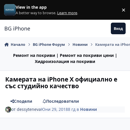
Премини към съдържанието
View in the app
×
Di
A better way to browse.
Learn more
.
BG iPhone
Вход
Начало
BG iPhone Форум
Новини
Камерата на iPho
Ремонт на покриви | Ремонт на покриви цени |
Хидроизолация на покриви
Камерата на iPhone X официално е
със студийно качество
Сподели
Последователи
от
dessyteneva
Юни 29, 2018
8 гд
в
Новини