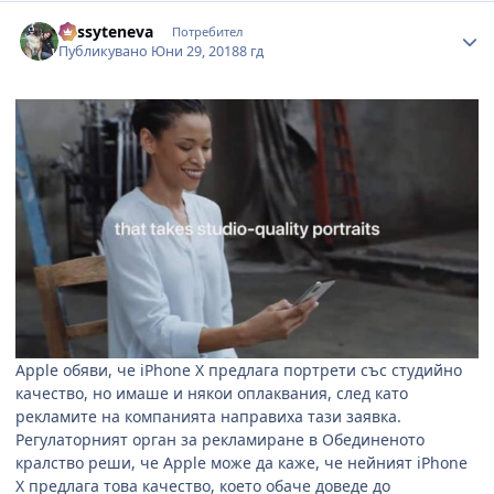
Author stats
dessyteneva
Потребител
Публикувано
Юни 29, 2018
8 гд
Apple
обяви, че
iPhone X
предлага портрети със студийно
качество, но имаше и някои оплаквания, след като
рекламите на компанията направиха тази заявка.
Регулаторният орган за рекламиране в Обединеното
кралство реши, че
Apple
може да каже, че нейният
iPhone
X
предлага това качество, което обаче доведе до