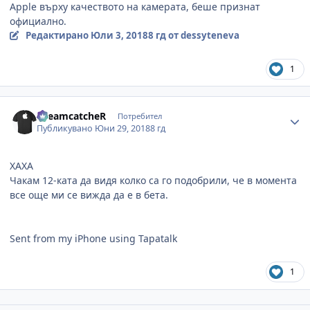
Apple
върху качеството на камерата, беше признат
официално.
Редактирано
Юли 3, 2018
8 гд
от dessyteneva
1
Author stats
DreamcatcheR
Потребител
Публикувано
Юни 29, 2018
8 гд
ХАХА
Чакам 12-ката да видя колко са го подобрили, че в момента
все още ми се вижда да е в бета.
Sent from my iPhone using Tapatalk
1