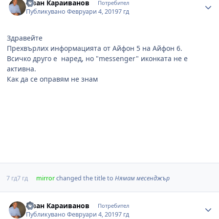
Иван Караиванов
Потребител
Публикувано
Февруари 4, 2019
7 гд
Здравейте
Прехвърлих информацията от Айфон 5 на Айфон 6.
Всичко друго е наред, но "messenger" иконката не е
активна.
Как да се оправям не знам
7 гд
7 гд
mirror
changed the title to
Нямам месенджър
Author stats
Иван Караиванов
Потребител
Публикувано
Февруари 4, 2019
7 гд