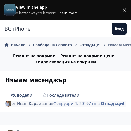
Премини към съдържанието
View in the app
×
Di
A better way to browse.
Learn more
.
BG iPhone
Вход
Начало
Свобода на Словото
Отпадъци!
Нямам мес
Ремонт на покриви | Ремонт на покриви цени |
Хидроизолация на покриви
Нямам месенджър
Сподели
Последователи
от
Иван Караиванов
Февруари 4, 2019
7 гд
в
Отпадъци!
Author stats