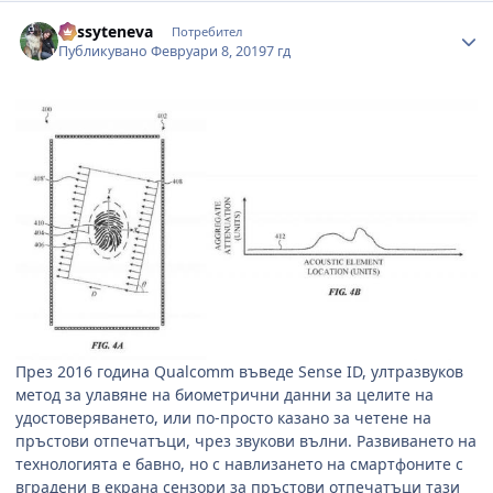
Author stats
dessyteneva
Потребител
Публикувано
Февруари 8, 2019
7 гд
През 2016 година Qualcomm въведе Sense ID, ултразвуков
метод за улавяне на биометрични данни за целите на
удостоверяването, или по-просто казано за четене на
пръстови отпечатъци, чрез звукови вълни. Развиването на
технологията е бавно, но с навлизането на смартфоните с
вградени в екрана сензори за пръстови отпечатъци тази