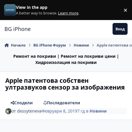
Премини към съдържанието
View in the app
×
Di
A better way to browse.
Learn more
.
BG iPhone
Вход
Начало
BG iPhone Форум
Новини
Apple патентова 
Ремонт на покриви | Ремонт на покриви цени |
Хидроизолация на покриви
Apple патентова собствен
ултразвуков сензор за изображения
Сподели
Последователи
от
dessyteneva
Февруари 8, 2019
7 гд
в
Новини