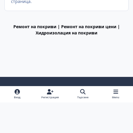
страница.
Ремонт на покриви | Ремонт на покриви цени |
Хидроизолация на покриви
Light Mode
Dark Mode
System Preference
f
Вход
Регистрация
Търсене
Menu
a
Декларация за поверителност
Cookies
c
BGiPhone © 2009 - 2026
Powered by
Invision Community
e
b
o