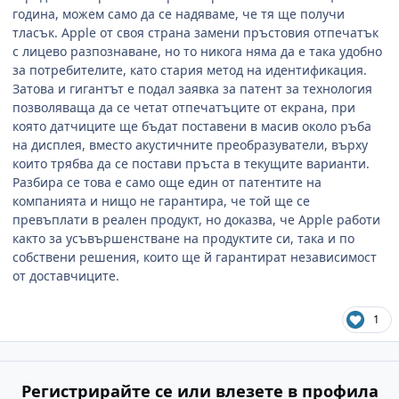
година, можем само да се надяваме, че тя ще получи
тласък. Apple от своя страна замени пръстовия отпечатък
с лицево разпознаване, но то никога няма да е така удобно
за потребителите, като стария метод на идентификация.
Затова и гигантът е подал заявка за патент за технология
позволяваща да се четат отпечатъците от екрана, при
която датчиците ще бъдат поставени в масив около ръба
на дисплея, вместо акустичните преобразуватели, върху
които трябва да се постави пръста в текущите варианти.
Разбира се това е само още един от патентите на
компанията и нищо не гарантира, че той ще се
превъплати в реален продукт, но доказва, че Apple работи
както за усъвършенстване на продуктите си, така и по
собствени решения, които ще й гарантират независимост
от доставчиците.
1
Регистрирайте се или влезете в профила