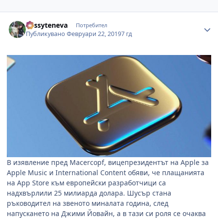
Author stats
dessyteneva
Потребител
Публикувано
Февруари 22, 2019
7 гд
В изявление пред Macercopf, вицепрезидентът на Apple за
Apple Music и International Content обяви, че плащанията
на App Store към европейски разработчици са
надхвърлили 25 милиарда долара. Шусър стана
ръководител на звеното миналата година, след
напускането на Джими Йовайн, а в тази си роля се очаква