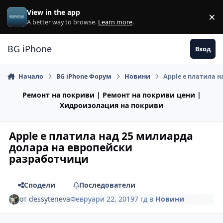
Премини към съдържанието
View in the app
×
Di
A better way to browse.
Learn more
.
BG iPhone
Вход
Начало
BG iPhone Форум
Новини
Apple е платила 
Ремонт на покриви | Ремонт на покриви цени |
Хидроизолация на покриви
Apple е платила над 25 милиарда
долара на европейски
разработчици
Сподели
Последователи
от
dessyteneva
Февруари 22, 2019
7 гд
в
Новини