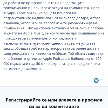
да работи по програмирането на предстоящите
телевизионни и новинарски услуги на компанията. През
януари Apple обяви, че общата печалба на
разработчиците надвишава 120 милиарда долара, а това
означава, около 20% за европейските разработчици на
приложения. Шусър спомена отново и 50 милиона платени
абонати на Apple Music, за които чухме при обявяването на
приходите за тримесечието, но подчерта и
изключителните музикални сделки и това, че услугата
сякаш обръща гръб на партньорствата за ранен достъп
след реакцията на известни лейбъли. Той обяви също така
и най-новите данни за Apple Podcasts с библиотека от 650
000 подкаста и над 50 милиарда епизода, предадени или
изтеглени до момента.
1
Регистрирайте се или влезете в профила
си за да коментирате