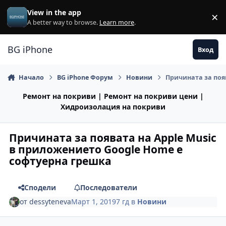
Премини към съдържанието
View in the app
×
Di
A better way to browse.
Learn more
.
BG iPhone
Вход
Начало
BG iPhone Форум
Новини
Причината за поя
Ремонт на покриви | Ремонт на покриви цени |
Хидроизолация на покриви
Причината за появата на Apple Music
в приложението Google Home е
софтуерна грешка
Сподели
Последователи
от
dessyteneva
Март 1, 2019
7 гд
в
Новини