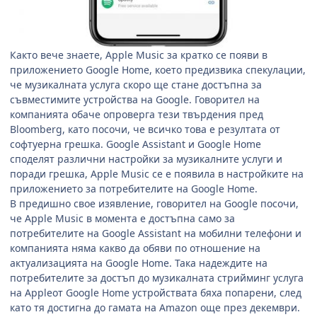
Както вече знаете, Apple Music за кратко се появи в
приложението Google Home, което предизвика спекулации,
че музикалната услуга скоро ще стане достъпна за
съвместимите устройства на Google. Говорител на
компанията обаче опроверга тези твърдения пред
Bloomberg, като посочи, че всичко това е резултата от
софтуерна грешка. Google Assistant и Google Home
споделят различни настройки за музикалните услуги и
поради грешка, Apple Music се е появила в настройките на
приложението за потребителите на Google Home.
В предишно свое изявление, говорител на Google посочи,
че Apple Music в момента е достъпна само за
потребителите на Google Assistant на мобилни телефони и
компанията няма какво да обяви по отношение на
актуализацията на Google Home. Така надеждите на
потребителите за достъп до музикалната стрийминг услуга
на Appleот Google Home устройствата бяха попарени, след
като тя достигна до гамата на Amazon още през декември.