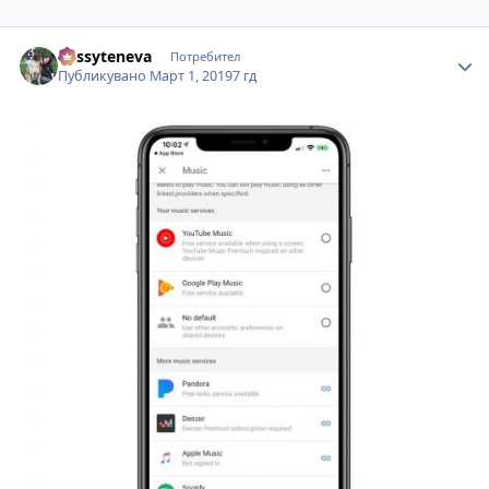
Author stats
dessyteneva
Потребител
Публикувано
Март 1, 2019
7 гд