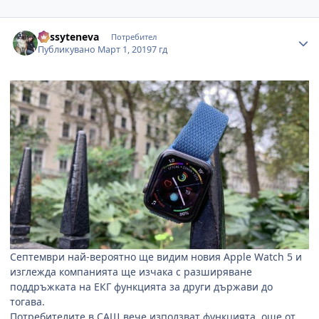
Author stats
dessyteneva
Потребител
Публикувано
Март 1, 2019
7 гд
Септември най-вероятно ще видим новия Apple Watch 5 и
изглежда компанията ще изчака с разширяване
поддръжката на ЕКГ функцията за други държави до
тогава.
Потребителите в САЩ вече използват функцията, още от