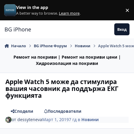
Премини към съдържанието
View in the app
×
Di
A better way to browse.
Learn more
.
BG iPhone
Вход
Начало
BG iPhone Форум
Новини
Apple Watch 5 мо
Ремонт на покриви | Ремонт на покриви цени |
Хидроизолация на покриви
Apple Watch 5 може да стимулира
вашия часовник да поддържа ЕКГ
функцията
Сподели
Последователи
от
dessyteneva
Март 1, 2019
7 гд
в
Новини