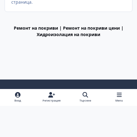
страница.
Ремонт на покриви | Ремонт на покриви цени |
Хидроизолация на покриви
Light Mode
Dark Mode
System Preference
f
Вход
Регистрация
Търсене
Menu
a
Декларация за поверителност
Cookies
c
BGiPhone © 2009 - 2026
Powered by
Invision Community
e
b
o