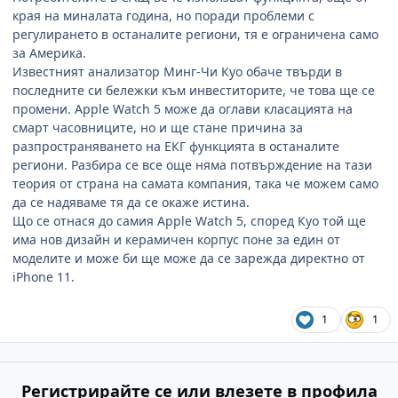
края на миналата година, но поради проблеми с
регулирането в останалите региони, тя е ограничена само
за Америка.
Известният анализатор Минг-Чи Куо обаче твърди в
последните си бележки към инвеститорите, че това ще се
промени. Apple Watch 5 може да оглави класацията на
смарт часовниците, но и ще стане причина за
разпространяването на ЕКГ функцията в останалите
региони. Разбира се все още няма потвърждение на тази
теория от страна на самата компания, така че можем само
да се надяваме тя да се окаже истина.
Що се отнася до самия Apple Watch 5, според Куо той ще
има нов дизайн и керамичен корпус поне за един от
моделите и може би ще може да се зарежда директно от
iPhone 11.
1
1
Регистрирайте се или влезете в профила