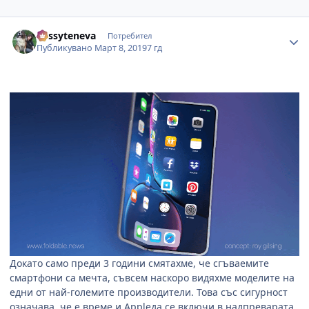
Author stats
dessyteneva
Потребител
Публикувано
Март 8, 2019
7 гд
Докато само преди 3 години смятахме, че сгъваемите
смартфони са мечта, съвсем наскоро видяхме моделите на
едни от най-големите производители. Това със сигурност
означава, че е време и Appleда се включи в надпреварата