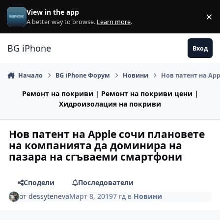
Премини към съдържанието
View in the app
×
Di
A better way to browse.
Learn more
.
BG iPhone
Вход
Начало
BG iPhone Форум
Новини
Нов патент на Ap
Ремонт на покриви | Ремонт на покриви цени |
Хидроизолация на покриви
Нов патент на Apple сочи плановете
на компанията да доминира на
пазара на сгъваеми смартфони
Сподели
Последователи
от
dessyteneva
Март 8, 2019
7 гд
в
Новини