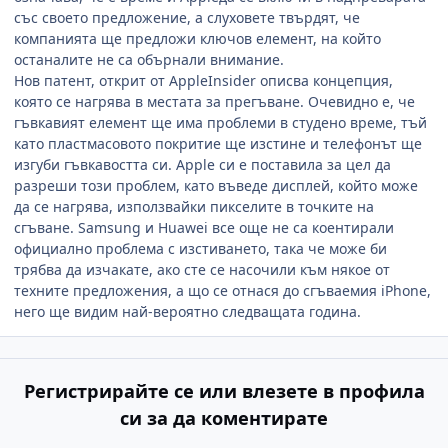
със своето предложение, а слуховете твърдят, че
компанията ще предложи ключов елемент, на който
останалите не са обърнали внимание.
Нов патент, открит от AppleInsider описва концепция,
която се нагрява в местата за прегъване. Очевидно е, че
гъвкавият елемент ще има проблеми в студено време, тъй
като пластмасовото покритие ще изстине и телефонът ще
изгуби гъвкавостта си. Apple си е поставила за цел да
разреши този проблем, като въведе дисплей, който може
да се нагрява, използвайки пикселите в точките на
сгъване. Samsung и Huawei все още не са коентирали
официално проблема с изстиването, така че може би
трябва да изчакате, ако сте се насочили към някое от
техните предложения, а що се отнася до сгъваемия iPhone,
него ще видим най-вероятно следващата година.
Регистрирайте се или влезете в профила
си за да коментирате