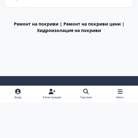
Ремонт на покриви | Ремонт на покриви цени |
Хидроизолация на покриви
Light Mode
Dark Mode
System Preference
f
Вход
Регистрация
Търсене
Menu
a
Декларация за поверителност
Cookies
c
BGiPhone © 2009 - 2026
Powered by
Invision Community
e
b
o