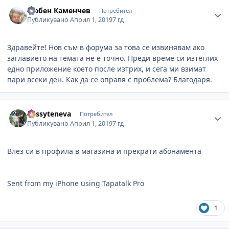
Author stats
Любен Каменчев
Потребител
Публикувано
Април 1, 2019
7 гд
Здравейте! Нов съм в форума за това се извинявам ако
заглавието на темата не е точно. Преди време си изтеглих
едно приложение което после изтрих, и сега ми взимат
пари всеки ден. Как да се оправя с проблема? Благодаря.
Author stats
dessyteneva
Потребител
Публикувано
Април 1, 2019
7 гд
Влез си в профила в магазина и прекрати абонамента
Sent from my iPhone using Tapatalk Pro
1