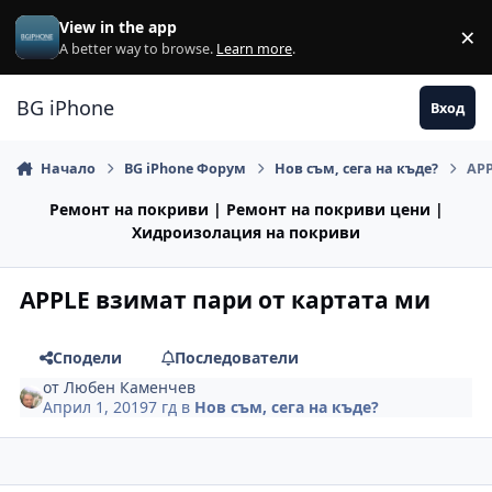
Премини към съдържанието
View in the app
×
Di
A better way to browse.
Learn more
.
BG iPhone
Вход
Начало
BG iPhone Форум
Нов съм, сега на къде?
APP
Ремонт на покриви | Ремонт на покриви цени |
Хидроизолация на покриви
APPLE взимат пари от картата ми
Сподели
Последователи
от
Любен Каменчев
Април 1, 2019
7 гд
в
Нов съм, сега на къде?