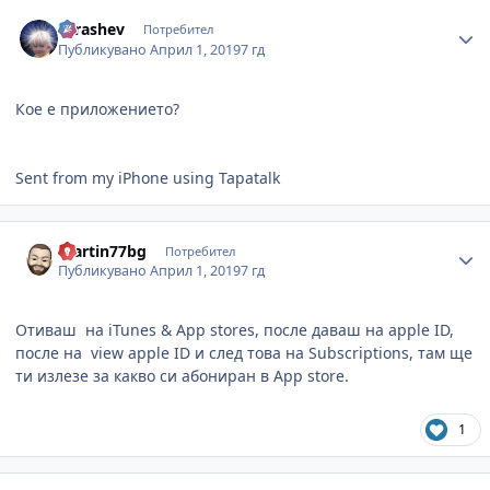
Author stats
Tarashev
Потребител
Публикувано
Април 1, 2019
7 гд
Кое е приложението?
Sent from my iPhone using Tapatalk
Author stats
martin77bg
Потребител
Публикувано
Април 1, 2019
7 гд
Отиваш на iTunes & App stores, после даваш на apple ID,
после на view apple ID и след това на Subscriptions, там ще
ти излезе за какво си абониран в App store.
1
Author stats