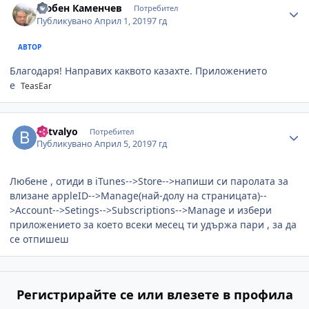
Любен Каменчев
Потребител
Публикувано
Април 1, 2019
7 гд
АВТОР
Благодаря! Направих каквото казахте. Приложението
е
TeasEar
Author stats
batvalyo
Потребител
Публикувано
Април 5, 2019
7 гд
Любене , отиди в iTunes-->Store-->напиши си паролата за
влизане appleID-->Manage(най-долу на страницата)--
>Account-->Setings-->Subscriptions-->Manage и избери
приложението за което всеки месец ти удържа пари , за да
се отпишеш
Регистрирайте се или влезете в профила