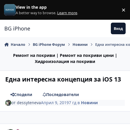
Премини към съдържанието
View in the app
×
Di
A better way to browse.
Learn more
.
BG iPhone
Вход
Начало
BG iPhone Форум
Новини
Една интересна ко
Ремонт на покриви | Ремонт на покриви цени |
Хидроизолация на покриви
Една интересна концепция за iOS 13
Сподели
Последователи
от
dessyteneva
Април 9, 2019
7 гд
в
Новини
Author stats