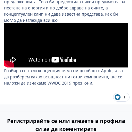
предложенията. Това би предложило някои предимства за
пестене на енергия и по-добро здраве на очите, а
концептуален клип ни дава известна представа, как би
могло да изглежда всичко:
Разбира се тази концепция няма нищо общо с Apple, а за
да разберем какво всъщност ни готви компанията, ще се
наложи да изчакаме WWDC 2019 през юни.
1
Регистрирайте се или влезете в профила
си за да коментирате