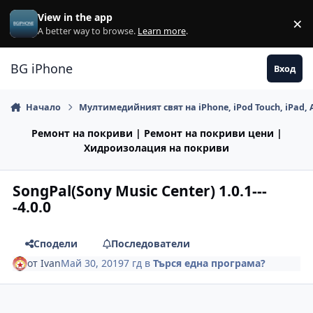
Премини към съдържанието
View in the app
×
Di
A better way to browse.
Learn more
.
BG iPhone
Вход
Начало
Мултимедийният свят на iPhone, iPod Touch, iPad, 
Ремонт на покриви | Ремонт на покриви цени |
Хидроизолация на покриви
SongPal(Sony Music Center) 1.0.1---
-4.0.0
Сподели
Последователи
от
Ivan
Май 30, 2019
7 гд
в
Търся една програма?