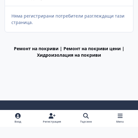
Няма регистрирани потребители разглеждащи тази
страница.
Ремонт на покриви | Ремонт на покриви цени |
Хидроизолация на покриви
Light Mode
Dark Mode
System Preference
f
Вход
Регистрация
Търсене
Menu
a
Декларация за поверителност
Cookies
c