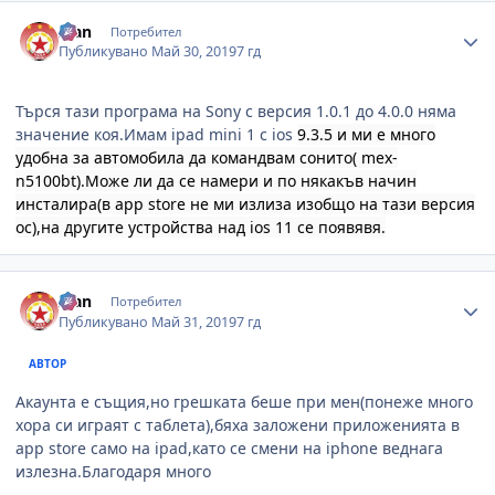
Author stats
Ivan
Потребител
Публикувано
Май 30, 2019
7 гд
Търся тази програма на Sony с версия 1.0.1 до 4.0.0 няма
значение коя.Имам ipad mini 1 с ios
9.3.5 и ми е много
удобна за автомобила да командвам сонитo( mex-
n5100bt).Може ли да се намери и по някакъв начин
инсталира(в app store не ми излиза изобщо на тази версия
ос),на другите устройства над ios 11 се появявя.
Author stats
Ivan
Потребител
Публикувано
Май 31, 2019
7 гд
АВТОР
Акаунта е същия,но грешката беше при мен(понеже много
хора си играят с таблета),бяха заложени приложенията в
app store само на ipad,като се смени на iphone веднага
излезна.Благодаря много