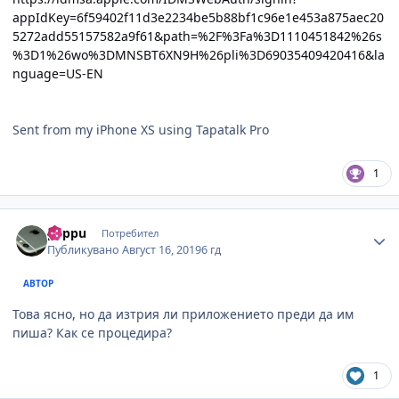
appIdKey=6f59402f11d3e2234be5b88bf1c96e1e453a875aec20
5272add55157582a9f61&path=%2F%3Fa%3D1110451842%26s
%3D1%26wo%3DMNSBT6XN9H%26pli%3D69035409420416&la
nguage=US-EN
Sent from my iPhone XS using Tapatalk Pro
1
Author stats
peppu
Потребител
Публикувано
Август 16, 2019
6 гд
АВТОР
Това ясно, но да изтрия ли приложението преди да им
пиша? Как се процедира?
1