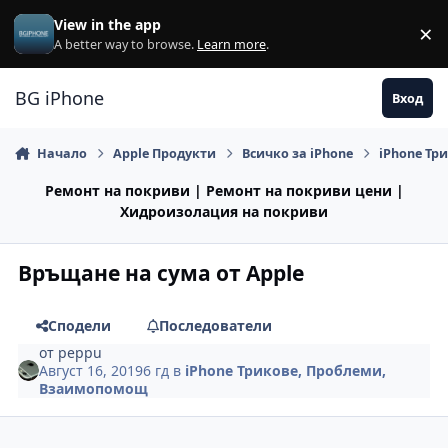
Премини към съдържанието
View in the app
×
Di
A better way to browse.
Learn more
.
BG iPhone
Вход
Начало
Apple Продукти
Всичко за iPhone
iPhone Тр
Ремонт на покриви | Ремонт на покриви цени |
Хидроизолация на покриви
Връщане на сума от Apple
Сподели
Последователи
от
peppu
Август 16, 2019
6 гд
в
iPhone Трикове, Проблеми,
Взаимопомощ