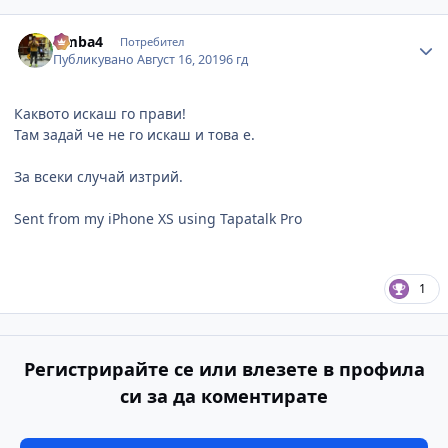
Author stats
simba4
Потребител
Публикувано
Август 16, 2019
6 гд
Каквото искаш го прави!
Там задай че не го искаш и това е.
За всеки случай изтрий.
Sent from my iPhone XS using Tapatalk Pro
1
Регистрирайте се или влезете в профила
си за да коментирате