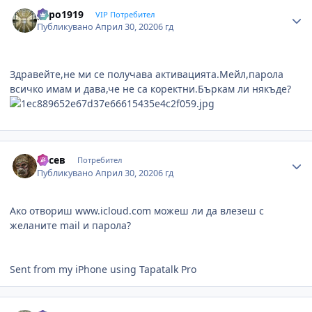
Author stats
pepo1919
VIP Потребител
Публикувано
Април 30, 2020
6 гд
Здравейте,не ми се получава активацията.Мейл,парола
всичко имам и дава,че не са коректни.Бъркам ли някъде?
Author stats
Русев
Потребител
Публикувано
Април 30, 2020
6 гд
Ако отвориш www.icloud.com можеш ли да влезеш с
желаните mail и парола?
Sent from my iPhone using Tapatalk Pro
Author stats