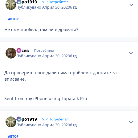
pepo1919
VIP Потребител
Публикувано
Април 30, 2020
6 гд
АВТОР
Не съм пробвал,там ли е драмата?
Author stats
Русев
Потребител
Публикувано
Април 30, 2020
6 гд
Да провериш поне дали няма проблем с данните за
вписване.
Sent from my iPhone using Tapatalk Pro
Author stats
pepo1919
VIP Потребител
Публикувано
Април 30, 2020
6 гд
АВТОР