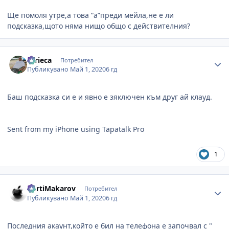
Ще помоля утре,а това “а”преди мейла,не е ли
подсказка,щото няма нищо общо с действителния?
Author stats
turieca
Потребител
Публикувано
Май 1, 2020
6 гд
Баш подсказка си е и явно е зяключен към друг ай клауд.
Sent from my iPhone using Tapatalk Pro
1
Author stats
KurtiMakarov
Потребител
Публикувано
Май 1, 2020
6 гд
Последния акаунт,който е бил на телефона е започвал с "