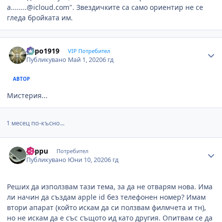
а........@icloud.com". Звездичките са само ориентир не се
гледа бройката им.
Author stats
pepo1919
VIP Потребител
Публикувано
Май 1, 2020
6 гд
АВТОР
Мистерия...
1 месец по-късно...
Author stats
peppu
Потребител
Публикувано
Юни 10, 2020
6 гд
Реших да използвам тази тема, за да не отварям нова. Има
ли начин да създам apple id без телефонен номер? Имам
втори апарат (който искам да си ползвам филмчета и тн),
но не искам да е със същото ид като другия. Опитвам се да