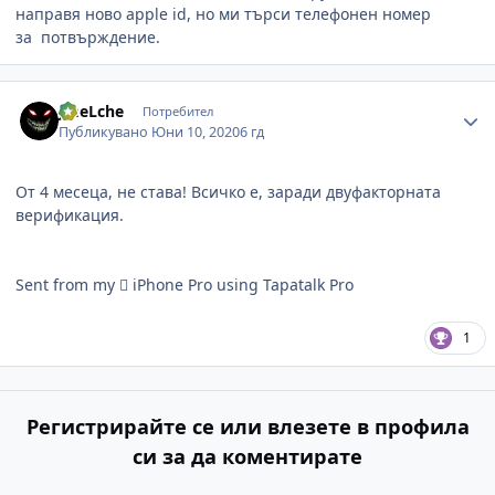
направя ново apple id, но ми търси телефонен номер
за потвърждение.
Author stats
JmeLche
Потребител
Публикувано
Юни 10, 2020
6 гд
От 4 месеца, не става! Всичко е, заради двуфакторната
верификация.
Sent from my  iPhone Pro using Tapatalk Pro
1
Регистрирайте се или влезете в профила
си за да коментирате