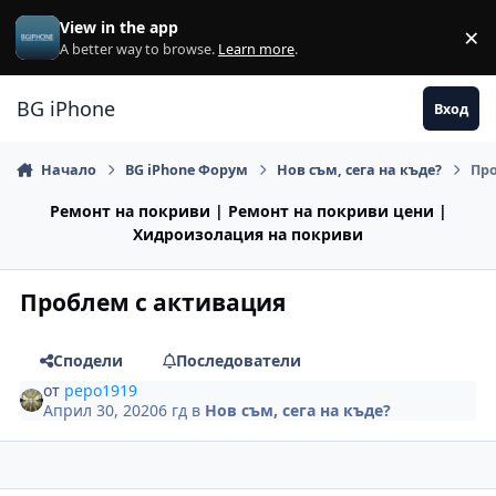
Премини към съдържанието
View in the app
×
Di
A better way to browse.
Learn more
.
BG iPhone
Вход
Начало
BG iPhone Форум
Нов съм, сега на къде?
Пр
Ремонт на покриви | Ремонт на покриви цени |
Хидроизолация на покриви
Проблем с активация
Сподели
Последователи
от
pepo1919
Април 30, 2020
6 гд
в
Нов съм, сега на къде?