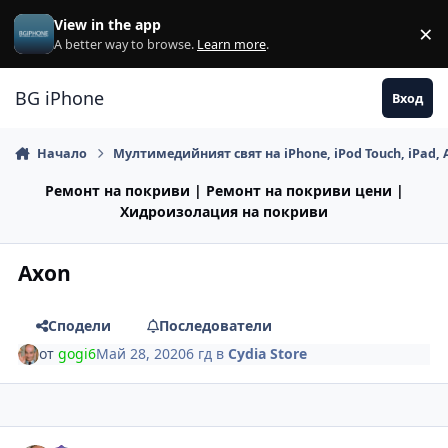
Премини към съдържанието
View in the app
×
Di
A better way to browse.
Learn more
.
BG iPhone
Вход
Начало
Мултимедийният свят на iPhone, iPod Touch, iPad, 
Ремонт на покриви | Ремонт на покриви цени |
Хидроизолация на покриви
Axon
Сподели
Последователи
от
gogi6
Май 28, 2020
6 гд
в
Cydia Store
Author stats