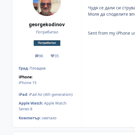
Чудя се дали си струв
Моля да споделите вп
georgekodinov
Потребител
Sent from my iPhone u
96
35
мнения
Reputation
Град
:
Пловдив
iPhone:
iPhone 15
iPad
:
iPad Air (4th generation)
Apple Watch
:
Apple Watch
Series 8
Компютър
:
сметало