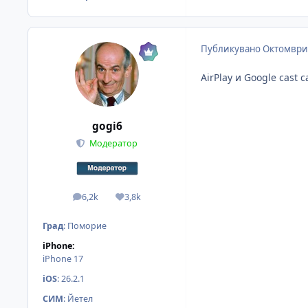
Публикувано
Октомври 
AirPlay и Google cast
gogi6
Модератор
6,2k
3,8k
мнения
Reputation
Град
:
Поморие
iPhone:
iPhone 17
iOS
:
26.2.1
СИМ
:
Йетел