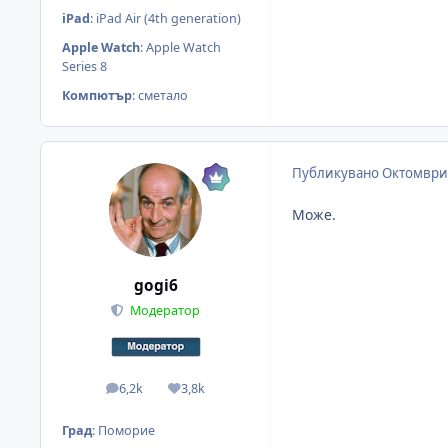
iPad
:
iPad Air (4th generation)
Apple Watch
:
Apple Watch
Series 8
Компютър
:
сметало
Публикувано
Октомври 
Може.
gogi6
Модератор
6,2k
3,8k
мнения
Reputation
Град
:
Поморие