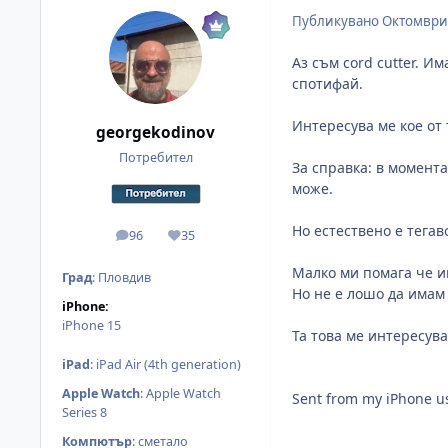
Публикувано
Октомври 
Аз съм cord cutter. И
спотифай.
Интересува ме кое от 
georgekodinov
Потребител
За справка: в момента
може.
Но естествено е тегав
96
35
мнения
Reputation
Малко ми помага че и
Град
:
Пловдив
Но не е лошо да имам
iPhone:
iPhone 15
Та това ме интересува
iPad
:
iPad Air (4th generation)
Apple Watch
:
Apple Watch
Sent from my iPhone u
Series 8
Компютър
:
сметало