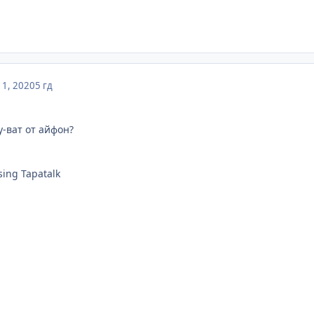
1, 2020
5 гд
y-ват от айфон?
sing Tapatalk