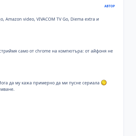
АВТОР
o, Amazon video, VIVACOM TV Go, Diema extra и
я стриймя само от chrome на компютъра: от айфоня не
Мога да му кажа примерно да ми пусне сериала
ймване.