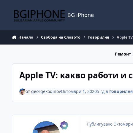
Премини към съдържанието
BG iPhone
Начало
Свобода на Словото
Говорилня
Apple TV
Ремонт 
Apple TV: какво работи и 
от
georgekodinov
Октомври 1, 2020
5 гд
в
Говорилня
Публикувано
Октомври 