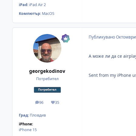
iPad
:
iPad Air 2
Компютър
:
MacOS
Публикувано
Октомври 
А може ли да се airpla
georgekodinov
Sent from my iPhone u
Потребител
96
35
мнения
Reputation
Град
:
Пловдив
iPhone:
iPhone 15