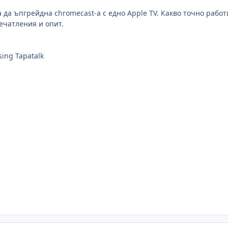
а да ъпгрейдна chromecast-а с едно Apple TV. Какво точно работи
ечатления и опит.
sing Tapatalk