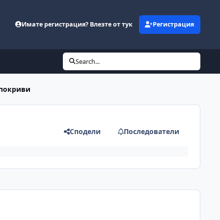
Имате регистрация? Влезте от тук
Регистрация
Search...
 покриви
Сподели
Последователи