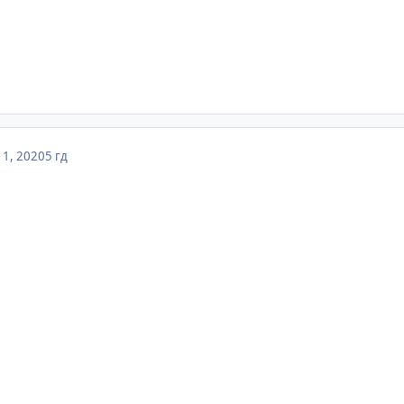
1, 2020
5 гд