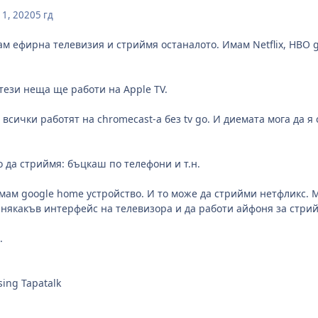
1, 2020
5 гд
мам ефирна телевизия и стриймя останалото. Имам Netflix, HBO g
тези неща ще работи на Apple TV.
 всички работят на chromecast-a без tv go. И диемата мога да 
о да стриймя: бъцкаш по телефони и т.н.
мам google home устройство. И то може да стрийми нетфликс. 
 някакъв интерфейс на телевизора и да работи айфоня за стри
.
sing Tapatalk