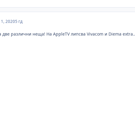
1, 2020
5 гд
 са две различни неща! На AppleTV липсва Vivacom и Diema extra.