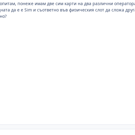
попитам, понеже имам две сим карти на два различни оператора
ната да е e Sim и съответно във физическия слот да сложа друг
нно?