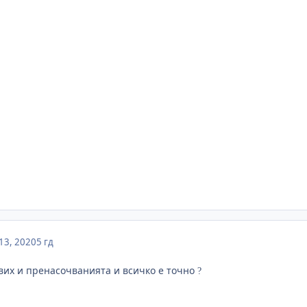
13, 2020
5 гд
авих и пренасочванията и всичко е точно
?