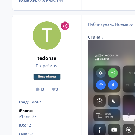
Компютър
:
Windows 11
Публикувано
Ноември 
Стана
?
tedonsa
Потребител
43
3
мнения
Reputation
Град
:
София
iPhone:
iPhone XR
iOS
:
12
СИМ
:
ФО