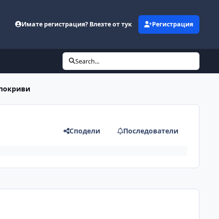
Имате регистрация? Влезте от тук
Регистрация
Search...
 покриви
Сподели
Последователи