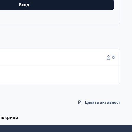
Вход
0
Цялата активност
 покриви