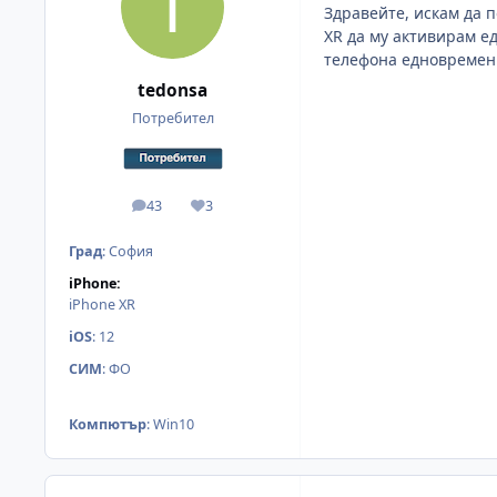
Здравейте, искам да 
XR да му активирам ед
телефона едновреме
tedonsa
Потребител
43
3
мнения
Reputation
Град
:
София
iPhone:
iPhone XR
iOS
:
12
СИМ
:
ФО
Компютър
:
Win10