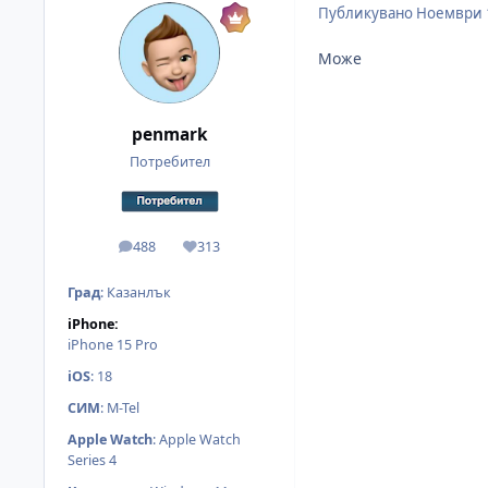
Публикувано
Ноември 
Може
penmark
Потребител
488
313
мнения
Reputation
Град
:
Казанлък
iPhone:
iPhone 15 Pro
iOS
:
18
СИМ
:
M-Tel
Apple Watch
:
Apple Watch
Series 4