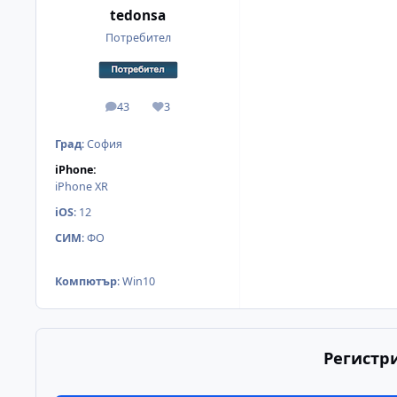
tedonsa
Потребител
43
3
мнения
Reputation
Град
:
София
iPhone:
iPhone XR
iOS
:
12
СИМ
:
ФО
Компютър
:
Win10
Регистр