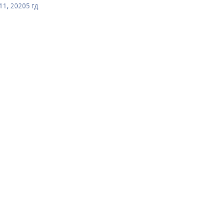
11, 2020
5 гд