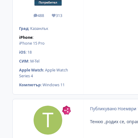
488
313
мнения
Reputation
Град
:
Казанлък
iPhone:
iPhone 15 Pro
iOS
:
18
СИМ
:
M-Tel
Apple Watch
:
Apple Watch
Series 4
Компютър
:
Windows 11
Публикувано
Ноември 
Тенкю ,родих се, опр