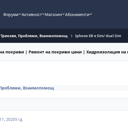
Форуми
Активност
Магазин
Абонаменти
e Трикове, Проблеми, Взаимопомощ
Iphone XR e Sim/ dual Sim
на покриви | Ремонт на покриви цени | Хидроизолация на
, Проблеми, Взаимопомощ
11, 2020
5 гд