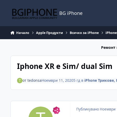
Премини към съдържанието
BG iPhone
Начало
Apple Продукти
Всичко за iPhone
iPhon
Ремонт 
Iphone XR e Sim/ dual Sim
от
tedonsa
Ноември 11, 2020
5 гд
в
iPhone Трикове
Публикувано
Ноември 