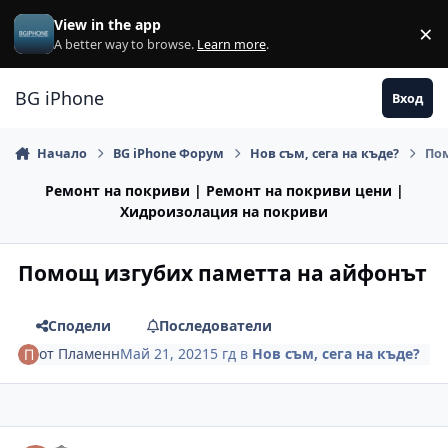
Премини към съдържанието
View in the app
×
Di
A better way to browse.
Learn more
.
BG iPhone
Вход
Начало
BG iPhone Форум
Нов съм, сега на къде?
По
Ремонт на покриви | Ремонт на покриви цени |
Хидроизолация на покриви
Помощ изгубих паметта на айфонът
Сподели
Последователи
от
Пламенн
Май 21, 2021
5 гд
в
Нов съм, сега на къде?
Author stats