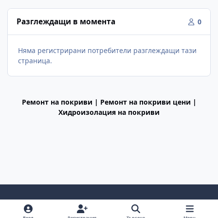
Разглеждащи в момента
0
Няма регистрирани потребители разглеждащи тази
страница.
Ремонт на покриви | Ремонт на покриви цени |
Хидроизолация на покриви
Light Mode
Dark Mode
System Preference
f