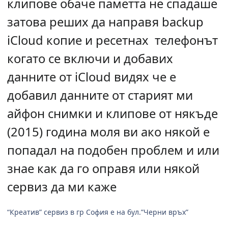
клипове обаче паметта не спадаше
затова реших да направя backup
iCloud копие и ресетнах телефонът
когато се включи и добавих
данните от iCloud видях че е
добавил данните от старият ми
айфон снимки и клипове от някъде
(2015) година моля ви ако някой е
попадал на подобен проблем и или
знае как да го оправя или някой
сервиз да ми каже
“Креатив” сервиз в гр София е на бул.”Черни връх”