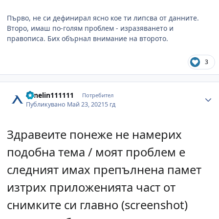
Първо, не си дефинирал ясно кое ти липсва от данните.
Второ, имаш по-голям проблем - изразяването и
правописа. Бих обърнал внимание на второто.
3
Author stats
venelin111111
Потребител
Публикувано
Май 23, 2021
5 гд
Здравеите понеже не намерих
подобна тема / моят проблем е
следният имах препълнена памет
изтрих приложенията част от
снимките си главно (screenshot)