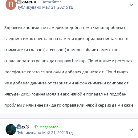
Пламенн
Потребител
Публикувано
Май 21, 2021
5 гд
Здравеите
понеже не намерих подобна тема / моят проблем е
следният имах препълнена памет изтрих приложенията част от
снимките си главно (screenshot) клипове обаче паметта не
спадаше затова реших да направя backup iCl
oud копие и ресетнах
телефонът когато се включи и добавих данните от iCloud видях
че е добавил данните от старият ми айфон снимки и клипове от
някъде (2015) година моля ви ако някой е попадал на подобен
проблем и или знае как да го оправя или някой сервиз да ми каже
Author stats
Alxx®
Модератор
Публикувано
Май 21, 2021
5 гд