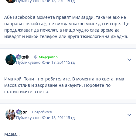
Публикувано
Юни 18, 2011
15 гд
Абе Facebook в момента правят милиарди, така че ако не
направят някой гаф, не виждам какво може да ги спре. Ще
продължават да печелят, а нищо чудно след време да
извадят и някой телефон или друга технологична джаджа.
Author stats
Alxx®
Модератор
Публикувано
Юни 18, 2011
15 гд
Има кой, Тони - потребителите. В момента по света, има
масов отлив и закриване на акаунти. Поровете по
статистиките в нет-а.
Author stats
algor
Потребител
Публикувано
Юни 18, 2011
15 гд
Мдам...