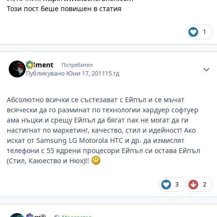
Този пост беше повишен в статия
1
Author stats
el3ment
Потребител
Публикувано
Юни 17, 2011
15 гд
Абсолютно всички се състезават с Ейпъл и се мъчат
всячески да го разминат по технологии хардуер софтуер
ама нъцки и срещу Ейпъл да бягат пак не могат да ги
настигнат по маркетинг, качество, стил и идейност! Ако
искат от Samsung LG Motorola HTC и др. да измислят
телефони с 55 ядрени процесори Ейпъл си остава Ейпъл
(Стил, Каюество и Нюх)!!
3
2
Author stats