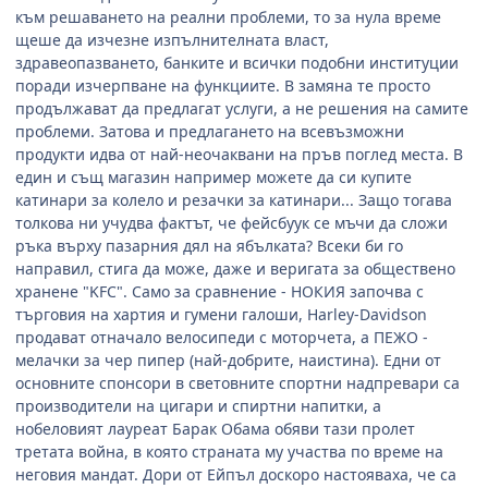
към решаването на реални проблеми, то за нула време
щеше да изчезне изпълнителната власт,
здравеопазването, банките и всички подобни институции
поради изчерпване на функциите. В замяна те просто
продължават да предлагат услуги, а не решения на самите
проблеми. Затова и предлагането на всевъзможни
продукти идва от най-неочаквани на пръв поглед места. В
един и същ магазин например можете да си купите
катинари за колело и резачки за катинари... Защо тогава
толкова ни учудва фактът, че фейсбуук се мъчи да сложи
ръка върху пазарния дял на ябълката? Всеки би го
направил, стига да може, даже и веригата за обществено
хранене "KFC". Само за сравнение - НОКИЯ започва с
търговия на хартия и гумени галоши, Harley-Davidson
продават отначало велосипеди с моторчета, а ПЕЖО -
мелачки за чер пипер (най-добрите, наистина). Едни от
основните спонсори в световните спортни надпревари са
производители на цигари и спиртни напитки, а
нобеловият лауреат Барак Обама обяви тази пролет
третата война, в която страната му участва по време на
неговия мандат. Дори от Ейпъл доскоро настояваха, че са