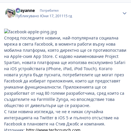
Author stats
chayanne
Потребител
Публикувано
Юни 17, 2011
15 гд
Според последните новини, най-популярната социална
мрежа в света Facebook, в момента работи върху нова
мобилна платформа, която директно ще се противопостави
на Apple-ския App Store. С кодово наименование Project
Spartan, новата платформа ще използва ексклузивно Safari
на iOS устройствата (iPhone, iPad, iPod Touch). Когато
новата услуга бъде пусната, потребителите ще могат през
Facebook да избират приложения, които ще предоставят
уникални функционалности. Приложенията ще се
разработват от над 80 големи разработчика, сред които са
създателите на FarmVille Zynga, но впоследствие това
общество от дивелъпъри ще се разрасне.
С тази новина изглежда, че не е никак случайна
интеграцията на Twitter в iOS 5 и пълното отсъствие на
Facebook в плановете на Стив Джобс и компания.
Източник:
http://www.techcrunch.com