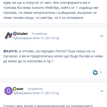
едва ли ще я получат от мен. Ако платформата им е
толкова бъглива колкото Фейсбук, който от 1 седмица ми
показва, че имам непрочетени съобщения, въпреки че
няма такова нещо, то смятам, че е за оплюване.
Author stats
orbitalen
Потребител
Публикувано
Юни 17, 2011
15 гд
@kal1ch
, и отново, на нероден Петко? Още нищо не са
пуснали, а вече предполагаш колко ще бъде бъгаво и няма
да може да се използва и пр.?
1
Author stats
graver
Потребител
Публикувано
Юни 17, 2011
15 гд
Според мен Apple е материализация на перфектните