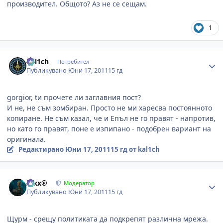
производител. Общото? Аз не се сещам.
1
Author stats
kal1ch
Потребител
Публикувано
Юни 17, 2011
15 гд
gorgior, tи прочете ли заглавния пост?
И не, не съм зомбиран. Просто не ми харесва постоянното
копиране. Не съм казал, че и Епъл не го правят - напротив,
но като го правят, поне е изпипано - подобрен вариант на
оригинала.
Редактирано
Юни 17, 2011
15 гд
от kal1ch
Author stats
Alxx®
Модератор
Публикувано
Юни 17, 2011
15 гд
Щурм - срещу политиката да подкрепят различна мрежа.