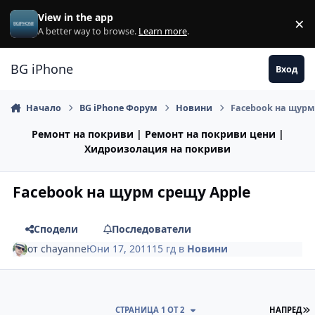
Премини към съдържанието
View in the app
×
Di
A better way to browse.
Learn more
.
BG iPhone
Вход
Начало
BG iPhone Форум
Новини
Facebook на щурм
Ремонт на покриви | Ремонт на покриви цени |
Хидроизолация на покриви
Facebook на щурм срещу Apple
Сподели
Последователи
от
chayanne
Юни 17, 2011
15 гд
в
Новини
П
СТРАНИЦА 1 ОТ 2
НАПРЕД