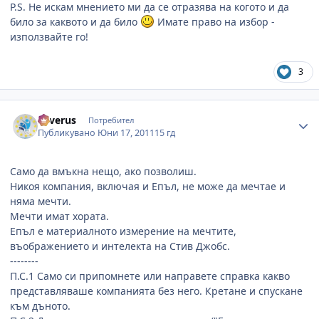
P.S. Не искам мнението ми да се отразява на когото и да
било за каквото и да било
Имате право на избор -
използвайте го!
3
Author stats
Severus
Потребител
Публикувано
Юни 17, 2011
15 гд
Само да вмъкна нещо, ако позволиш.
Никоя компания, включая и Епъл, не може да мечтае и
няма мечти.
Мечти имат хората.
Епъл е материалното измерение на мечтите,
въображението и интелекта на Стив Джобс.
--------
П.С.1 Само си припомнете или направете справка какво
представляваше компанията без него. Кретане и спускане
към дъното.