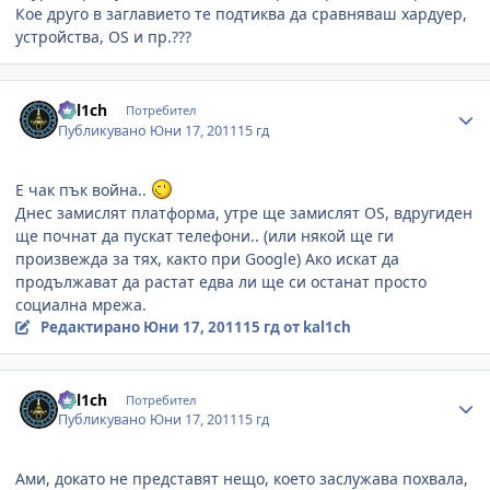
Кое друго в заглавието те подтиква да сравняваш хардуер,
устройства, OS и пр.???
Author stats
kal1ch
Потребител
Публикувано
Юни 17, 2011
15 гд
Е чак пък война..
Днес замислят платформа, утре ще замислят OS, вдругиден
ще почнат да пускат телефони.. (или някой ще ги
произвежда за тях, както при Google) Ако искат да
продължават да растат едва ли ще си останат просто
социална мрежа.
Редактирано
Юни 17, 2011
15 гд
от kal1ch
Author stats
kal1ch
Потребител
Публикувано
Юни 17, 2011
15 гд
Ами, докато не представят нещо, което заслужава похвала,