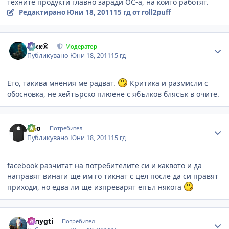
техните продукти главно заради ОС-а, на който работят.
Редактирано
Юни 18, 2011
15 гд
от roll2puff
Author stats
Alxx®
Модератор
Публикувано
Юни 18, 2011
15 гд
Ето, такива мнения ме радват.
Критика и размисли с
обосновка, не хейтърско плюене с ябълков блясък в очите.
Author stats
mio
Потребител
Публикувано
Юни 18, 2011
15 гд
facebook разчитат на потребителите си и каквото и да
направят винаги ще им го тикнат с цел после да си правят
приходи, но едва ли ще изпреварят епъл някога
Author stats
tonygti
Потребител