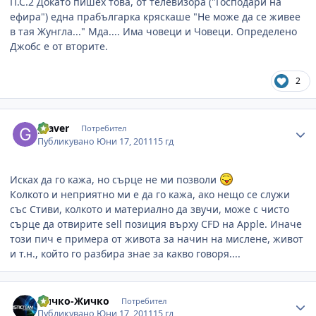
П.С.2 Докато пишех това, от телевизора ("Господари на
ефира") една прабългарка кряскаше "Не може да се живее
в тая Жунгла..." Мда.... Има човеци и Човеци. Определено
Джобс е от вторите.
2
Author stats
graver
Потребител
Публикувано
Юни 17, 2011
15 гд
Исках да го кажа, но сърце не ми позволи
Колкото и неприятно ми е да го кажа, ако нещо се служи
със Стиви, колкото и материално да звучи, може с чисто
сърце да отвирите sell позиция върху CFD на Apple. Иначе
този пич е примера от живота за начин на мислене, живот
и т.н., който го разбира знае за какво говоря....
Author stats
Чичко-Жичко
Потребител
Публикувано
Юни 17, 2011
15 гд