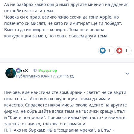
Аз не разбрах какво общо имат другите мнения на дадения
потребител с тази тема.
Човека си е прав, всичко живо скочи да гони Apple, но
повечето си мислят, че като ги имитират ще ги победят.
Вместо да иновират - копират. Това не е реална
конкуренция за мен, но това е съвсем друга тема..
1
1
Author stats
Alxx®
Модератор
Публикувано
Юни 17, 2011
15 гд
Пичове, вие наистина сте зомбирани - светът не се върти
около епъл. Ако няма конкуренция - няма да има и
качество. Споделете някоя мисъл около идеите на другите
фирми, не обръщайте всяка тема на "Всички срещу Епъл"
и "Кой е по-по-най". Понякога имам чувството че взимате
заплата от чичко, толкова сте замаяни.
П.П. Ако не бъркам: ФБ е "социална мрежа", а Епъл -