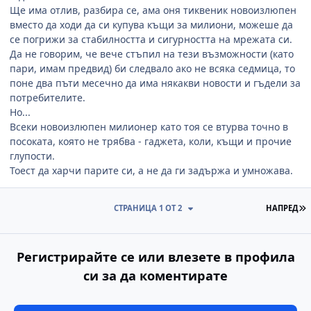
Ще има отлив, разбира се, ама оня тиквеник новоизлюпен
вместо да ходи да си купува къщи за милиони, можеше да
се погрижи за стабилността и сигурността на мрежата си.
Да не говорим, че вече стъпил на тези възможности (като
пари, имам предвид) би следвало ако не всяка седмица, то
поне два пъти месечно да има някакви новости и гъдели за
потребителите.
Но...
Всеки новоизлюпен милионер като тоя се втурва точно в
посоката, която не трябва - гаджета, коли, къщи и прочие
глупости.
Тоест да харчи парите си, а не да ги задържа и умножава.
П
СТРАНИЦА 1 ОТ 2
НАПРЕД
Регистрирайте се или влезете в профила
си за да коментирате