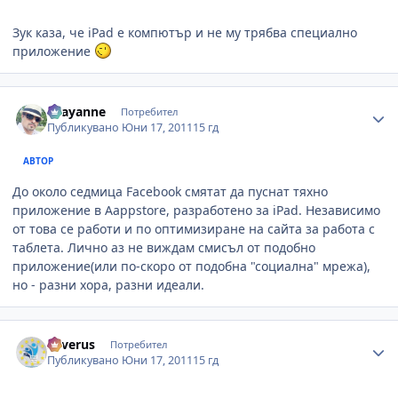
Зук каза, че iPad е компютър и не му трябва специално
приложение
Author stats
chayanne
Потребител
Публикувано
Юни 17, 2011
15 гд
АВТОР
До около седмица Facebook смятат да пуснат тяхно
приложение в Aappstore, разработено за iPad. Независимо
от това се работи и по оптимизиране на сайта за работа с
таблета. Лично аз не виждам смисъл от подобно
приложение(или по-скоро от подобна "социална" мрежа),
но - разни хора, разни идеали.
Author stats
Severus
Потребител
Публикувано
Юни 17, 2011
15 гд