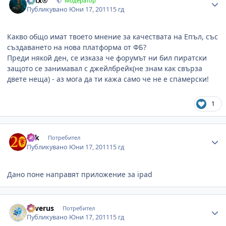
Alxx®
Модератор
Публикувано
Юни 17, 2011
15 гд
Какво общо имат твоето мнение за качествата на Епъл, със
създаването на нова платформа от ФБ?
Преди някой ден, се изказа че форумът ни бил пиратски
защото се занимавал с джейлбрейк(не знам как свърза
двете неща) - аз мога да ти кажа само че не е спамерски!
1
Author stats
eek
Потребител
Публикувано
Юни 17, 2011
15 гд
Дано поне направят приложение за ipad
Author stats
Severus
Потребител
Публикувано
Юни 17, 2011
15 гд