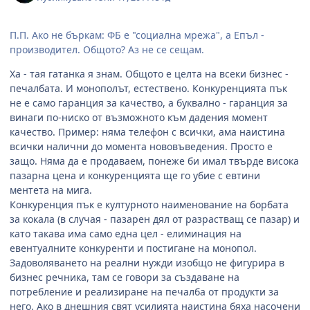
П.П. Ако не бъркам: ФБ е "социална мрежа", а Епъл -
производител. Общото? Аз не се сещам.
Ха - тая гатанка я знам. Общото е целта на всеки бизнес -
печалбата. И монополът, естествено. Конкуренцията пък
не е само гаранция за качество, а буквално - гаранция за
винаги по-ниско от възможното към дадения момент
качество. Пример: няма телефон с всички, ама наистина
всички налични до момента нововъведения. Просто е
защо. Няма да е продаваем, понеже би имал твърде висока
пазарна цена и конкуренцията ще го убие с евтини
ментета на мига.
Конкуренция пък е културното наименование на борбата
за кокала (в случая - пазарен дял от разрастващ се пазар) и
като такава има само една цел - елиминация на
евентуалните конкуренти и постигане на монопол.
Задоволяването на реални нужди изобщо не фигурира в
бизнес речника, там се говори за създаване на
потребление и реализиране на печалба от продукти за
него. Ако в днешния свят усилията наистина бяха насочени