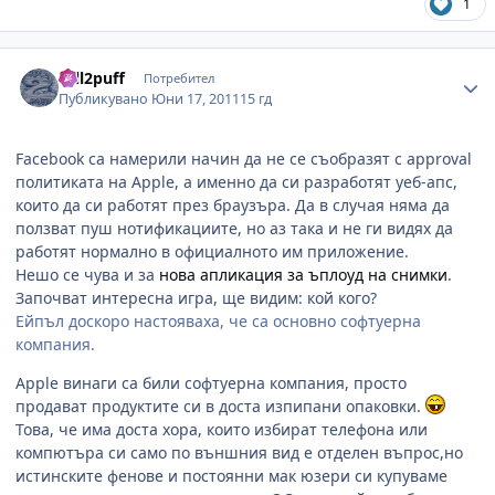
1
Author stats
roll2puff
Потребител
Публикувано
Юни 17, 2011
15 гд
Facebook са намерили начин да не се съобразят с approval
политиката на Apple, а именно да си разработят уеб-апс,
които да си работят през браузъра. Да в случая няма да
ползват пуш нотификациите, но аз така и не ги видях да
работят нормално в официалното им приложение.
Нешо се чува и за
нова апликация за ъплоуд на снимки
.
Започват интересна игра, ще видим: кой кого?
Ейпъл доскоро настояваха, че са основно софтуерна
компания.
Apple винаги са били софтуерна компания, просто
продават продуктите си в доста изпипани опаковки.
Това, че има доста хора, които избират телефона или
компютъра си само по външния вид е отделен въпрос,но
истинските фенове и постоянни мак юзери си купуваме