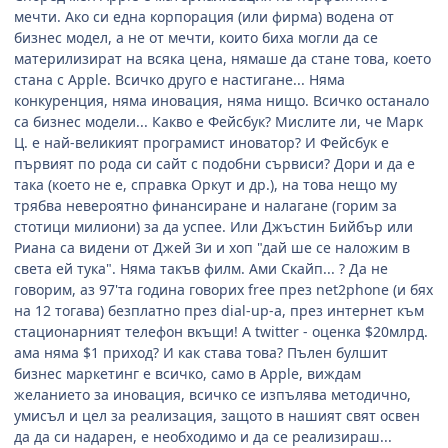
мечти. Ако си една корпорация (или фирма) водена от
бизнес модел, а не от мечти, които биха могли да се
материлизират на всяка цена, нямаше да стане това, което
стана с Apple. Всичко друго е настигане... Няма
конкуренция, няма иновация, няма нищо. Всичко останало
са бизнес модели... Какво е Фейсбук? Мислите ли, че Марк
Ц. е най-великият програмист иноватор? И Фейсбук е
първият по рода си сайт с подобни сървиси? Дори и да е
така (което не е, справка Оркут и др.), на това нещо му
трябва невероятно финансиране и налагане (горим за
стотици милиони) за да успее. Или Джъстин Бийбър или
Риана са видени от Джей Зи и хоп "дай ше се наложим в
света ей тука". Няма такъв филм. Ами Скайп... ? Да не
говорим, аз 97'та година говорих free през net2phone (и бях
на 12 тогава) безплатно през dial-up-a, през интернет към
стационарният телефон вкъщи! А twitter - оценка $20млрд.
ама няма $1 приход? И как става това? Пълен булшит
бизнес маркетинг е всичко, само в Apple, виждам
желанието за иновация, всичко се изпълява методично,
умисъл и цел за реализация, защото в нашият свят освен
да да си надарен, е необходимо и да се реализираш...