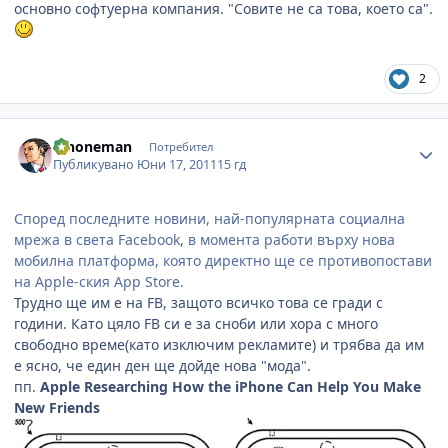
основно софтуерна компания. "Совите не са това, което са".
2
Author stats
iPhoneman
Потребител
Публикувано
Юни 17, 2011
15 гд
Според последните новини, най-популярната социална
мрежа в света Facebook, в момента работи върху нова
мобилна платформа, която директно ще се противопостави
на Apple-ския App Store.
Трудно ще им е на FB, защото всичко това се гради с
години. Като цяло FB си е за сноби или хора с много
свободно време(като изключим рекламите) и трябва да им
е ясно, че един ден ще дойде нова "мода".
пп.
Apple Researching How the iPhone Can Help You Make
New Friends