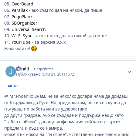
05.
OverBoard
06.
Parallax
- ако съм го дал на някой, да пише.
07.
PogoPlank
08.
SBOrganizer
09.
Universal Search
10.
Wi-Fi Sync
- ако съм го дал на някой, да пише.
11.
YourTube
- за версия 3.x.x
Налазвайте!
Author stats
Jekylll
Потребител
Публикувано
Юли 21, 2011
15 гд
АВТОР
@ Mr.Phoenix: Знам, че за няколко долара няма да дойдеш
от Кърджали до Русе. Но предполагам, че ти се случва да
пътуваш по работа или за удоволствие
до други градове. Ако се създаде и поддържа нещо като
"табло с обяви", даващо информация кой какво търси/
предлага и къде се намира,
може пък някои да "ги огрее". Естествено, най-голям шанс