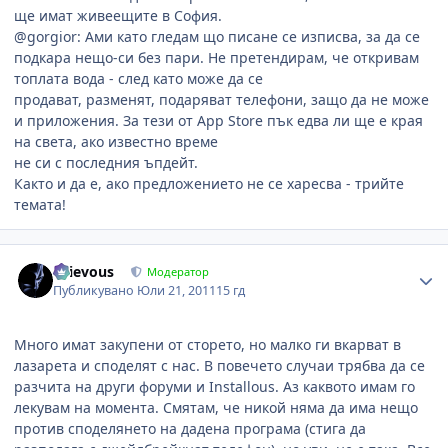
ще имат живеещите в София.
@gorgior: Ами като гледам що писане се изписва, за да се
подкара нещо-си без пари. Не претендирам, че откривам
топлата вода - след като може да се
продават, разменят, подаряват телефони, защо да не може
и приложения. За тези от App Store пък едва ли ще е края
на света, ако известно време
не си с последния ъпдейт.
Както и да е, ако предложението не се харесва - трийте
темата!
Author stats
Grievous
Модератор
Публикувано
Юли 21, 2011
15 гд
Много имат закупени от сторето, но малко ги вкарват в
лазарета и споделят с нас. В повечето случаи трябва да се
разчита на други форуми и Installous. Аз каквото имам го
лекувам на момента. Смятам, че никой няма да има нещо
против споделянето на дадена програма (стига да