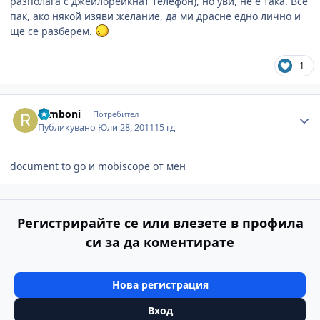
разполага с джейлбрейкнат телефон), но уви, не е така. Все
пак, ако някой изяви желание, да ми драсне едно лично и
ще се разберем.
1
Author stats
rumboni
Потребител
Публикувано
Юли 28, 2011
15 гд
document to go и mobiscope от мен
Регистрирайте се или влезете в профила
си за да коментирате
Нова регистрация
Вход