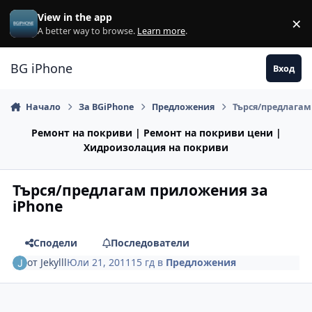
Премини към съдържанието
View in the app
×
Di
A better way to browse.
Learn more
.
BG iPhone
Вход
Начало
За BGiPhone
Предложения
Търся/предлагам
Ремонт на покриви | Ремонт на покриви цени |
Хидроизолация на покриви
Търся/предлагам приложения за
iPhone
Сподели
Последователи
от
Jekylll
Юли 21, 2011
15 гд
в
Предложения