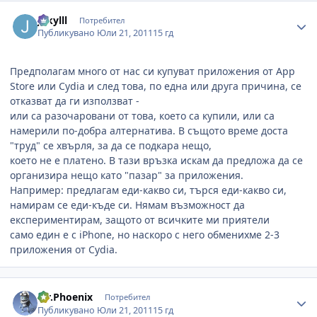
Author stats
Jekylll
Потребител
Публикувано
Юли 21, 2011
15 гд
Предполагам много от нас си купуват приложения от App
Store или Cydia и след това, по една или друга причина, се
отказват да ги използват -
или са разочаровани от това, което са купили, или са
намерили по-добра алтернатива. В същото време доста
"труд" се хвърля, за да се подкара нещо,
което не е платено. В тази връзка искам да предложа да се
организира нещо като "пазар" за приложения.
Например: предлагам еди-какво си, търся еди-какво си,
намирам се еди-къде си. Нямам възможност да
експериментирам, защото от всичките ми приятели
само един е с iPhone, но наскоро с него обменихме 2-3
приложения от Cydia.
Author stats
Mr.Phoenix
Потребител
Публикувано
Юли 21, 2011
15 гд