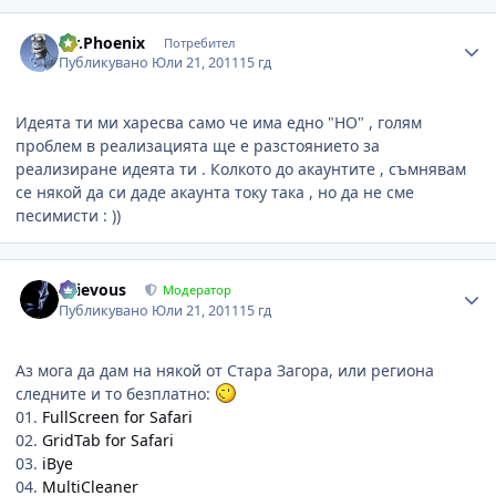
Author stats
Mr.Phoenix
Потребител
Публикувано
Юли 21, 2011
15 гд
Идеята ти ми харесва само че има едно "НО" , голям
проблем в реализацията ще е разстоянието за
реализиране идеята ти . Колкото до акаунтите , съмнявам
се някой да си даде акаунта току така , но да не сме
песимисти : ))
Author stats
Grievous
Модератор
Публикувано
Юли 21, 2011
15 гд
Аз мога да дам на някой от Стара Загора, или региона
следните и то безплатно:
01.
FullScreen for Safari
02.
GridTab for Safari
03.
iBye
04.
MultiCleaner