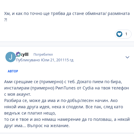
Хм, и как по точно ще трябва да стане обмяната/ размяната
?!
1
Author stats
Jekylll
Потребител
Публикувано
Юли 21, 2011
15 гд
АВТОР
Ами срещаме се (примерно) с теб. Докато пием по бира,
инсталирам (примерно) PwnTunes от Cydia на твоя телефон
с моя акаунт.
Разбира се, може да има и по-добър/лесен начин. Ако
някой има друга идея, нека я сподели. Все пак, след като
веднъж си платил нещо,
то си е твое и ако нямаш намерение да го ползваш, а някой
друг има... Въпрос на желание.