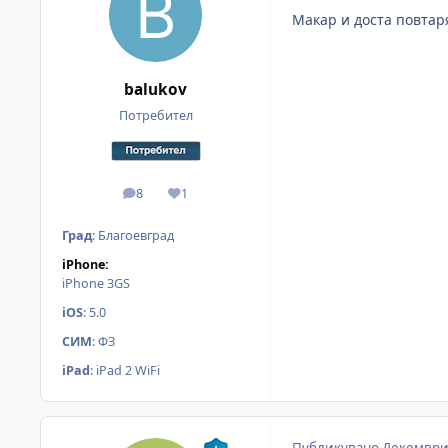
Макар и доста повтар
balukov
Потребител
8
1
мнения
Reputation
Град
:
Благоевград
iPhone:
iPhone 3GS
iOS
:
5.0
СИМ
:
ФЗ
iPad
:
iPad 2 WiFi
Публикувано
Декември 