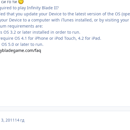
си го ти
uired to play Infinity Blade II?
d that you update your Device to the latest version of the OS (ope
your Device to a computer with iTunes installed, or by visiting your
mum requirements are:
es OS 3.2 or later installed in order to run.
quire OS 4.1 for iPhone or iPod Touch, 4.2 for iPad.
 OS 5.0 or later to run.
nitybladegame.com/faq
3, 2011
14 гд