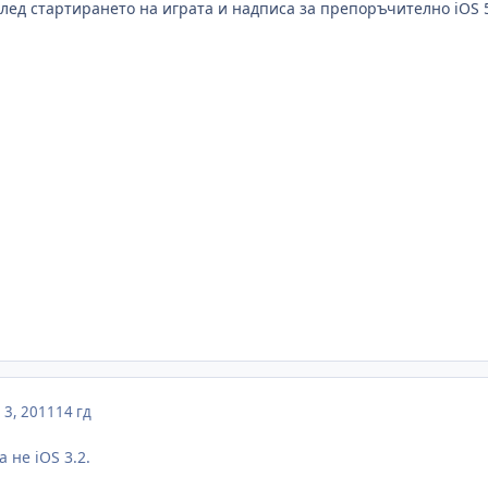
лед стартирането на играта и надписа за препоръчително iOS 5 
3, 2011
14 гд
а не iOS 3.2.