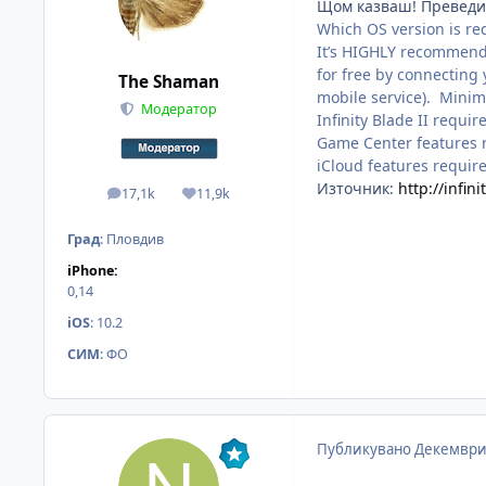
Щом казваш! Преведи 
Which OS version is req
It’s HIGHLY recommende
for free by connecting 
The Shaman
mobile service). Mini
Модератор
Infinity Blade II requir
Game Center features re
iCloud features require
Източник:
http://infi
17,1k
11,9k
мнения
Reputation
Град
:
Пловдив
iPhone:
0,14
iOS
:
10.2
СИМ
:
ФО
Публикувано
Декември 