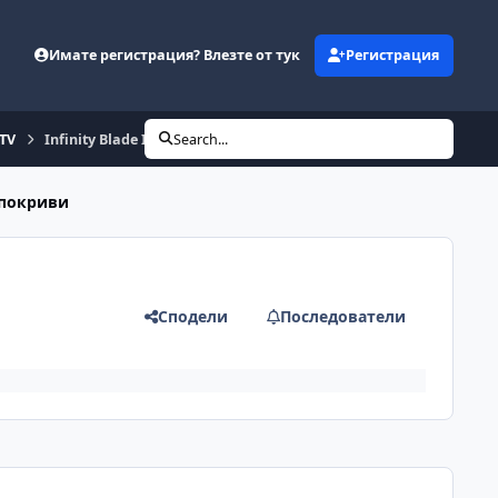
Имате регистрация? Влезте от тук
Регистрация
eTV
Infinity Blade II
Search...
 покриви
Сподели
Последователи