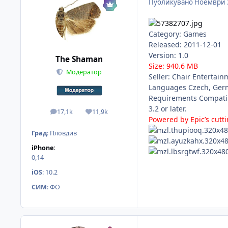
Публикувано
Ноември 
Category: Games
Released: 2011-12-01
Version: 1.0
The Shaman
Size: 940.6 MB
Модератор
Seller: Chair Entertai
Languages Czech, Germa
Requirements Compatibl
3.2 or later.
17,1k
11,9k
мнения
Reputation
Powered by Epic’s cutt
Град
:
Пловдив
iPhone:
0,14
iOS
:
10.2
СИМ
:
ФО