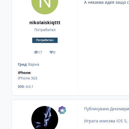
А някаква идея защо с
nikolaiskiqttt
Потребител
17
0
мнения
Reputation
Град
:
Варна
iPhone:
iPhone 3GS
iOS
:
4.0.1
Публикувано
Декември 
Играта изисква iOS 5, 