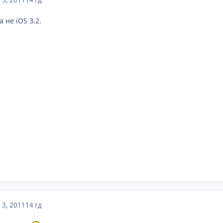
а не iOS 3.2.
3, 2011
14 гд