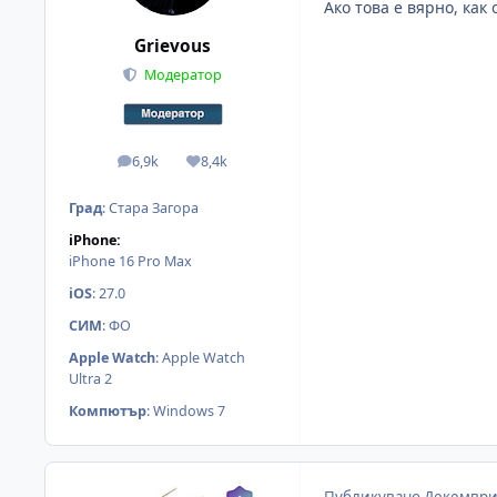
Ако това е вярно, как
Grievous
Модератор
6,9k
8,4k
мнения
Reputation
Град
:
Стара Загора
iPhone:
iPhone 16 Pro Max
iOS
:
27.0
СИМ
:
ФО
Apple Watch
:
Apple Watch
Ultra 2
Компютър
:
Windows 7
Публикувано
Декември 