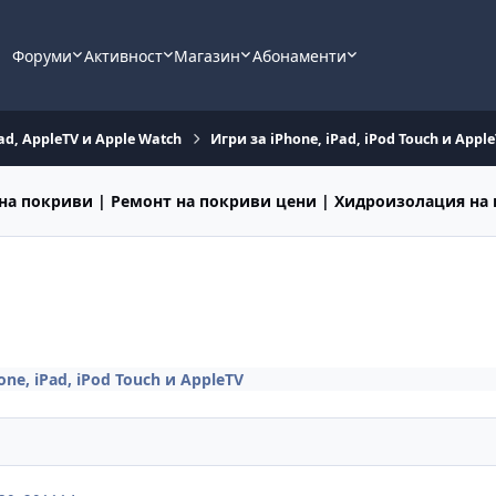
Форуми
Активност
Магазин
Абонаменти
ad, AppleTV и Apple Watch
Игри за iPhone, iPad, iPod Touch и Appl
на покриви | Ремонт на покриви цени | Хидроизолация на
one, iPad, iPod Touch и AppleTV