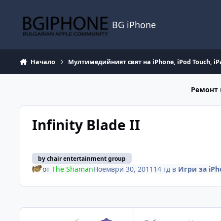
Премини към съдържанието
BG iPhone
Начало
Мултимедийният свят на iPhone, iPod Touch, iP
Ремонт 
Infinity Blade II
by chair entertainment group
от
The Shaman
Ноември 30, 2011
14 гд
в
Игри за iPh