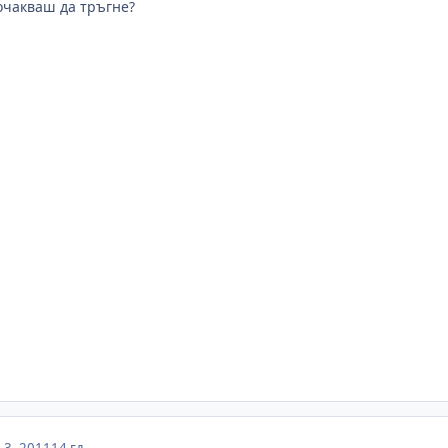
 очакваш да тръгне?
3, 2011
14 гд