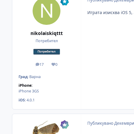
Играта изисква iOS 5, 
nikolaiskiqttt
Потребител
17
0
мнения
Reputation
Град
:
Варна
iPhone:
iPhone 3GS
iOS
:
4.0.1
Публикувано
Декември 