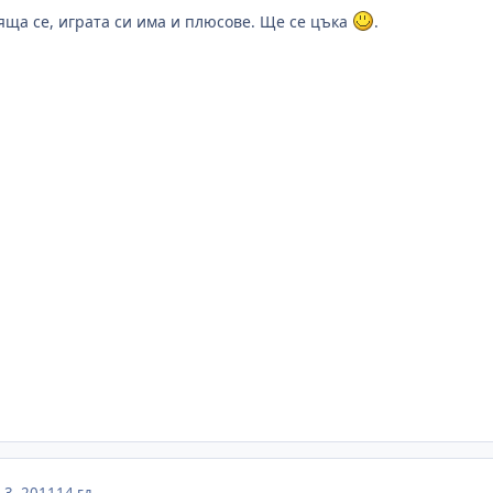
яща се, играта си има и плюсове. Ще се цъка
.
3, 2011
14 гд