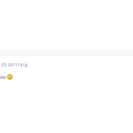
 25, 2011
14 гд
чки