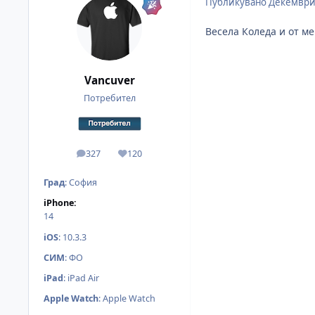
Публикувано
Декември
Весела Коледа и от ме
Vancuver
Потребител
327
120
мнения
Reputation
Град
:
София
iPhone:
14
iOS
:
10.3.3
СИМ
:
ФО
iPad
:
iPad Air
Apple Watch
:
Apple Watch