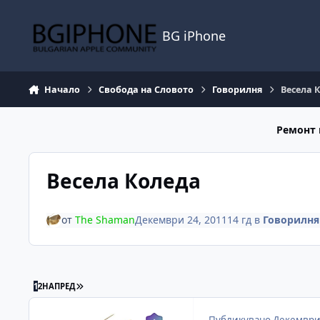
Премини към съдържанието
BG iPhone
Начало
Свобода на Словото
Говорилня
Весела 
Ремонт 
Весела Коледа
от
The Shaman
Декември 24, 2011
14 гд
в
Говорилня
ПОСЛЕДНА СТРАНИЦА
1
2
НАПРЕД