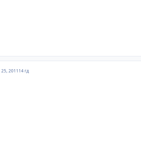
 25, 2011
14 гд