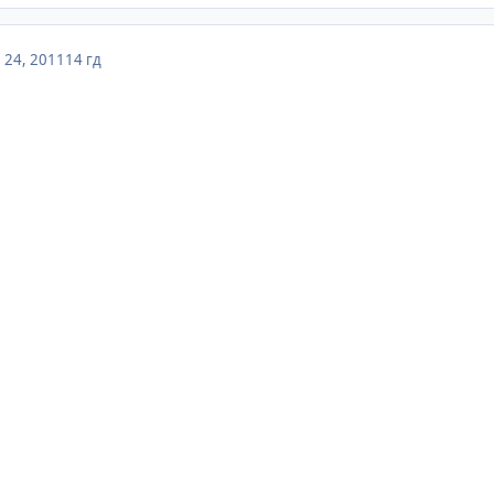
 24, 2011
14 гд