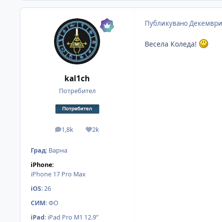
Публикувано
Декември
Весела Коледа!
kal1ch
Потребител
1,8k
2k
мнения
Reputation
Град
:
Варна
iPhone:
iPhone 17 Pro Max
iOS
:
26
СИМ
:
ФО
iPad
:
iPad Pro M1 12.9”