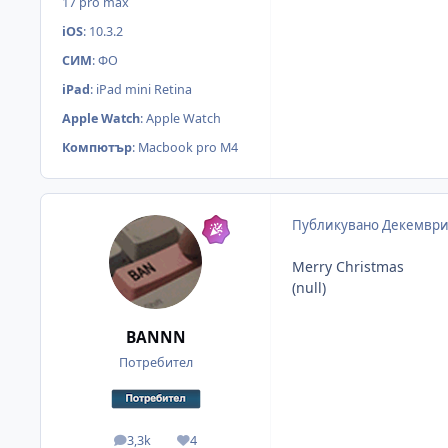
17 pro max
iOS
:
10.3.2
СИМ
:
ФО
iPad
:
iPad mini Retina
Apple Watch
:
Apple Watch
Компютър
:
Macbook pro M4
Публикувано
Декември
Merry Christmas
(null)
BANNN
Потребител
3,3k
4
мнения
Reputation