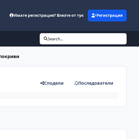
Имате регистрация? Влезте от тук
Регистрация
Search...
 покриви
Сподели
Последователи