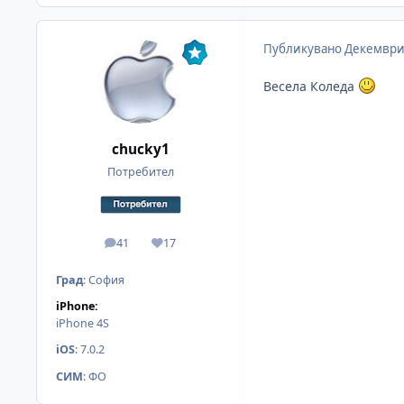
Публикувано
Декември
Весела Коледа
chucky1
Потребител
41
17
мнения
Reputation
Град
:
София
iPhone:
iPhone 4S
iOS
:
7.0.2
СИМ
:
ФО