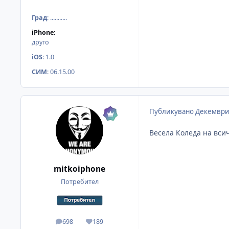
Град
:
...........
iPhone:
друго
iOS
:
1.0
СИМ
:
06.15.00
Публикувано
Декември
Весела Коледа на вси
mitkoiphone
Потребител
698
189
мнения
Reputation