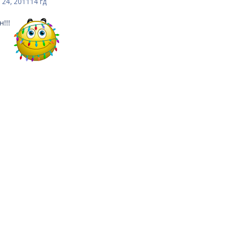
 24, 2011
14 гд
н!!!