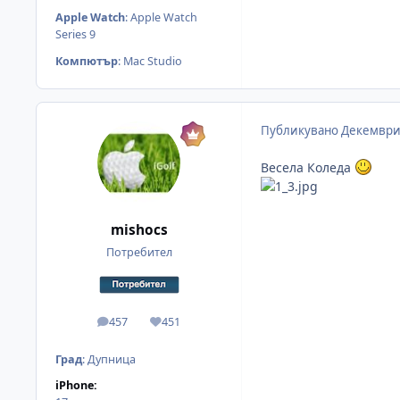
Apple Watch
:
Apple Watch
Series 9
Компютър
:
Mac Studio
Публикувано
Декември
Весела Коледа
mishocs
Потребител
457
451
мнения
Reputation
Град
:
Дупница
iPhone: