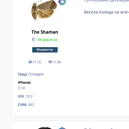
Публикувано
Декември
Весела Коледа на всич
The Shaman
Модератор
17,1k
11,9k
мнения
Reputation
Град
:
Пловдив
iPhone:
0,14
iOS
:
10.2
СИМ
:
ФО