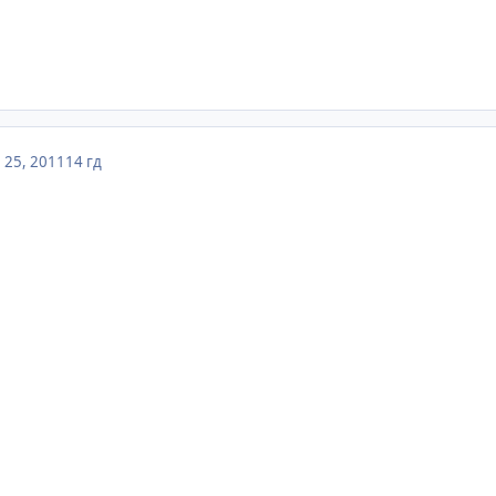
 25, 2011
14 гд