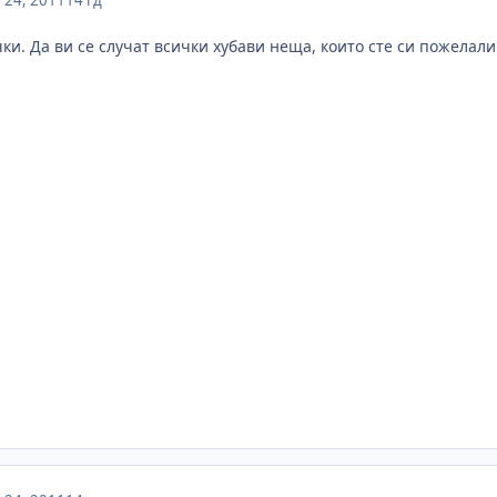
 24, 2011
14 гд
ки. Да ви се случат всички хубави неща, които сте си пожелал