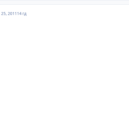
 25, 2011
14 гд