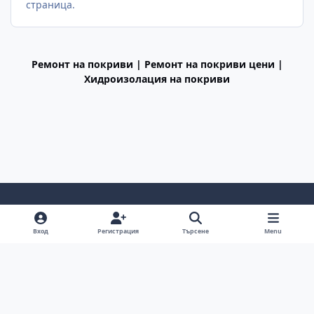
страница.
Ремонт на покриви | Ремонт на покриви цени |
Хидроизолация на покриви
Light Mode
Dark Mode
System Preference
f
Вход
Регистрация
Търсене
Menu
a
Декларация за поверителност
Cookies
c
BGiPhone © 2009 - 2026
Powered by
Invision Community
e
b
o