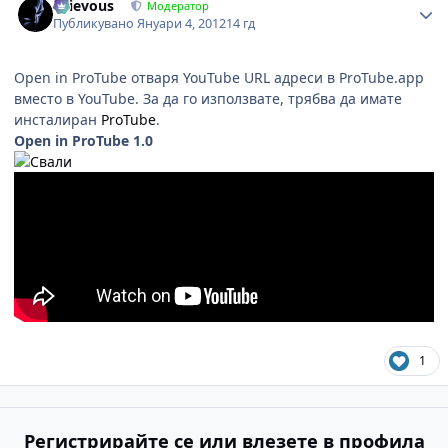
Grievous
Модератор
Публикувано
Януари 4, 2012
14 гд
Open in ProTube отваря YouTube URL адреси в ProTube.app
вместо в YouTube. За да го използвате, трябва да имате
инсталиран
ProTube
.
Open in ProTube 1.0
1
Регистрирайте се или влезете в профила