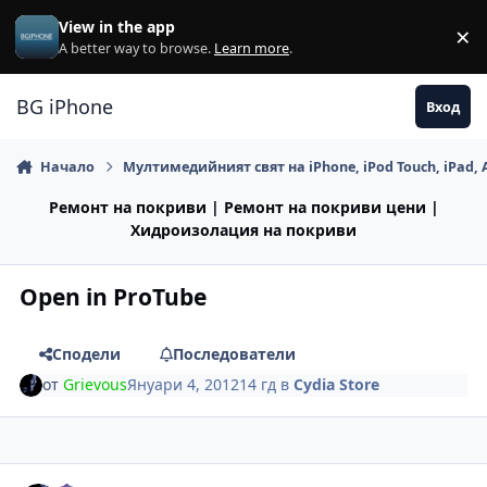
Премини към съдържанието
View in the app
×
Di
A better way to browse.
Learn more
.
BG iPhone
Вход
Начало
Мултимедийният свят на iPhone, iPod Touch, iPad, 
Ремонт на покриви | Ремонт на покриви цени |
Хидроизолация на покриви
Open in ProTube
Сподели
Последователи
от
Grievous
Януари 4, 2012
14 гд
в
Cydia Store
Author stats