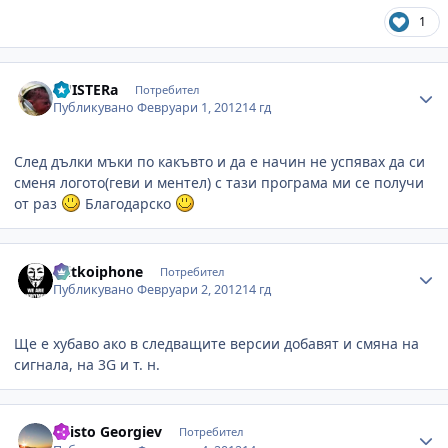
1
Author stats
TUISTERa
Потребител
Публикувано
Февруари 1, 2012
14 гд
След дълки мъки по какъвто и да е начин не успявах да си
сменя логото(геви и ментел) с тази програма ми се получи
от раз
Благодарско
Author stats
mitkoiphone
Потребител
Публикувано
Февруари 2, 2012
14 гд
Ще е хубаво ако в следващите версии добавят и смяна на
сигнала, на 3G и т. н.
Author stats
Hristo Georgiev
Потребител