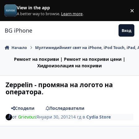
Премини към съдържанието
View in the app
×
Di
A better way to browse.
Learn more
.
BG iPhone
Вход
Начало
Мултимедийният свят на iPhone, iPod Touch, iPad, 
Ремонт на покриви | Ремонт на покриви цени |
Хидроизолация на покриви
Zeppelin - промяна на логото на
оператора.
Сподели
Последователи
от
Grievous
Януари 30, 2012
14 гд
в
Cydia Store