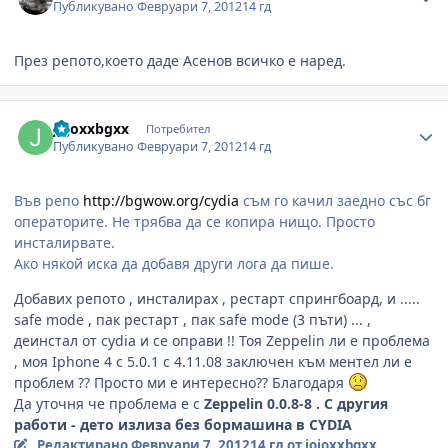
Публикувано
Февруари 7, 2012
14 гд
През репото,което даде Асенов всичко е наред.
Author stats
jojoxxbgxx
Потребител
Публикувано
Февруари 7, 2012
14 гд
Във репо
http://bgwow.org/cydia
съм го качил заедно със бг
операторите. Не трябва да се копира нищо. Просто
инсталирвате.
Ако някой иска да добавя други лога да пише.
Добавих репото , инсталирах , рестарт спрингбоард, и .....
safe mode , пак рестарт , пак safe mode (3 пъти) ... ,
деинстал от cydia и се оправи !! Тоя Zeppelin ли е проблема
, моя Iphone 4 с 5.0.1 с 4.11.08 заключен към ментел ли е
проблем ?? Просто ми е интересно?? Благодаря
Да уточня че проблема е с
Zeppelin 0.0.8-8 . С другия
работи - дето излиза без бормашина в CYDIA
Редактирано
Февруари 7, 2012
14 гд
от jojoxxbgxx