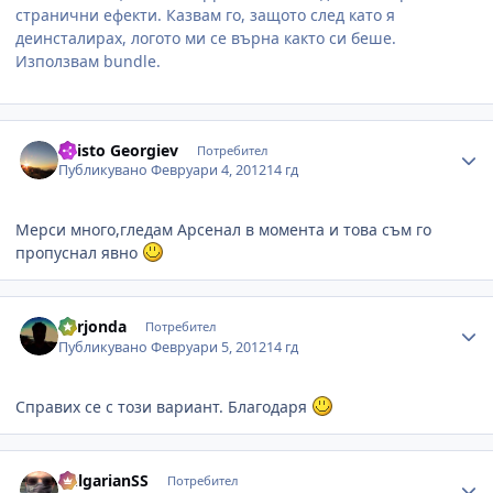
странични ефекти. Казвам го, защото след като я
деинсталирах, логото ми се върна както си беше.
Използвам bundle.
Author stats
Hristo Georgiev
Потребител
Публикувано
Февруари 4, 2012
14 гд
Мерси много,гледам Арсенал в момента и това съм го
пропуснал явно
Author stats
Mirjonda
Потребител
Публикувано
Февруари 5, 2012
14 гд
Справих се с този вариант. Благодаря
Author stats
BulgarianSS
Потребител