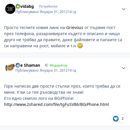
Author stats
davidabg
Потребител
Публикувано
Януари 31, 2012
14 гд
Просто теглите новия линк на
Grievous
от първия пост
през телефона, разархивирате където е описано и нищо
друго не трябва да правите, даже файловете и папките са
си направени на роот, мобиле и т.н
Author stats
The Shaman
Модератор
Публикувано
Януари 31, 2012
14 гд
Горе написах две прости стъпки през, които трябва да се
мине. К'ви са тея ръководства не знам!
Ето едно семпло лого на BGiPhone:
http://www.2shared.com/file/tgFuSV86/BGiPhone.html
2