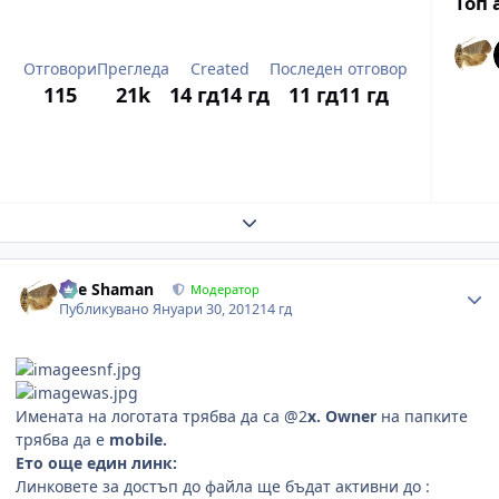
Топ 
Отговори
Прегледа
Created
Последен отговор
115
21k
14 гд
14 гд
11 гд
11 гд
Expand topic overview
Author stats
The Shaman
Модератор
Публикувано
Януари 30, 2012
14 гд
Имената на логотата трябва да са @2
x. Owner
на папките
трябва да e
mobile.
Ето още един линк:
Линковете за достъп до файла ще бъдат активни до :