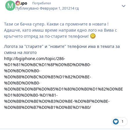
mupo
Потребител
Публикувано
Февруари 1, 2012
14 гд
Тази си бачка супер. Какви са промените в новата !
Адашче, като имаш време направи едно лого на Вива с
кръгчето отпред за по-старите телефони!
Логота за "старите" и "новите" телефони има в темата за
смяна на логото
http://bgiphone.com/topic/286-
%D1%81%D0%BC%D1%8F%D0%BD%D0%B0-
%D0%BD%D0%B0-
%D0%B8%D0%BC%D0%B5%D1%82%D0%BE-
%D0%BD%D0%B0-
%D0%BE%D0%BF%D0%B5%D1%80%D0%B0%D1%82%D0%BE
%D1%80%D0%B0-%D1%81-
%D0%BB%D0%BE%D0%B3%D0%BE-%D0%BF%D0%BE-
%D0%B8%D0%B7%D0%B1%D0%BE%D1%80/
1