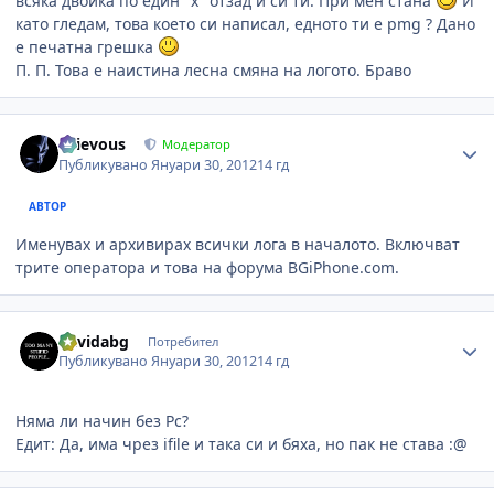
всяка двойка по един "х" отзад и си ти. При мен стана
И
като гледам, това което си написал, едното ти е pmg ? Дано
е печатна грешка
П. П. Това е наистина лесна смяна на логото. Браво
Author stats
Grievous
Модератор
Публикувано
Януари 30, 2012
14 гд
АВТОР
Именувах и архивирах всички лога в началото. Включват
трите оператора и това на форума BGiPhone.com.
Author stats
davidabg
Потребител
Публикувано
Януари 30, 2012
14 гд
Няма ли начин без Pc?
Едит: Да, има чрез ifile и така си и бяха, но пак не става :@