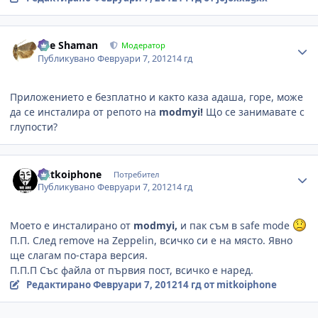
Author stats
The Shaman
Модератор
Публикувано
Февруари 7, 2012
14 гд
Приложението е безплатно и както каза адаша, горе, може
да се инсталира от репото на
modmyi!
Що се занимавате с
глупости?
Author stats
mitkoiphone
Потребител
Публикувано
Февруари 7, 2012
14 гд
Моето е инсталирано от
modmyi,
и пак съм в safe mode
П.П. След remove на Zeppelin, всичко си е на място. Явно
ще слагам по-стара версия.
П.П.П Със файла от първия пост, всичко е наред.
Редактирано
Февруари 7, 2012
14 гд
от mitkoiphone