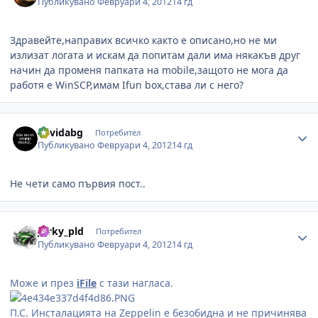
Публикувано
Февруари 4, 2012
14 гд
Здравейте,направих всичко както е описано,но не ми
излизат логата и искам да попитам дали има някакъв друг
начин да променя папката на mobile,защото не мога да
работя е WinSCP,имам Ifun box,става ли с него?
Author stats
davidabg
Потребител
Публикувано
Февруари 4, 2012
14 гд
Не чети само първия пост..
Author stats
Jorky_pld
Потребител
Публикувано
Февруари 4, 2012
14 гд
Може и през
iFile
с тази нагласа.
П.С. Инсталацията на Zeppelin е безобидна и не причинява