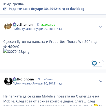
Къде греша?
Редактирано
Януари 30, 2012
14 гд
от davidabg
Author stats
The Shaman
Модератор
Публикувано
Януари 30, 2012
14 гд
С десен бутон на папката и Properties. Това с WinSCP под
уИНДОУС
1
Author stats
mitkoiphone
Потребител
Публикувано
Януари 30, 2012
14 гд
Не папката да се казва Mobile a правата на Owner да е на
Mobile. След това от архива който е даден, слагаш след