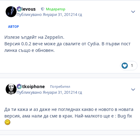
Author stats
Grievous
Модератор
Публикувано
Януари 31, 2012
14 гд
АВТОР
Излезе ъпдейт на Zeppelin.
Версия 0.0.2 вече може да свалите от Cydia. В първи пост
линка също е обновен.
1
Author stats
mitkoiphone
Потребител
Публикувано
Януари 31, 2012
14 гд
Да ти кажа и аз даже не погледнах какво е новото в новата
версия, ама нали да сме в крак. Най-малкото ще е : Bug fix
Author stats