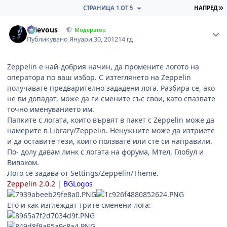
П
СТРАНИЦА 1 ОТ 5
НАПРЕД
Author stats
Grievous
Модератор
Публикувано
Януари 30, 2012
14 гд
Zeppelin е най-добрия начин, да промените логото на
оператора по ваш избор. С изтеглянето на Zeppelin
получавате предварително зададени лога. Разбира се, ако
не ви допадат, може да ги смените със свои, като спазвате
точно именуванието им.
Папките с логата, които вървят в пакет с Zeppelin може да
намерите в Library/Zeppelin. Ненужните може да изтриете
и да оставите тези, които ползвате или сте си направили.
По- долу давам линк с логата на форума, Мтел, Глобул и
Виваком.
Лого се задава от Settings/Zeppelin/Theme.
Zeppelin 2.0.2
|
BGLogos
Ето и как изглеждат трите сменени лога: