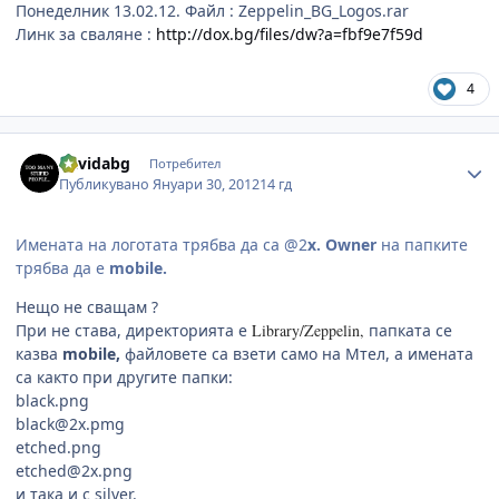
Понеделник 13.02.12. Файл : Zeppelin_BG_Logos.rar
Линк за сваляне :
http://dox.bg/files/dw?a=fbf9e7f59d
4
Author stats
davidabg
Потребител
Публикувано
Януари 30, 2012
14 гд
Имената на логотата трябва да са @2
x. Owner
на папките
трябва да e
mobile.
Нещо не сващам ?
При не става, директорията е
Library/Zeppelin,
папката се
казва
mobile,
файловете са взети само на Мтел, a имената
са както при другите папки:
black.png
black@2x.pmg
etched.png
etched@2x.png
и така и с silver.