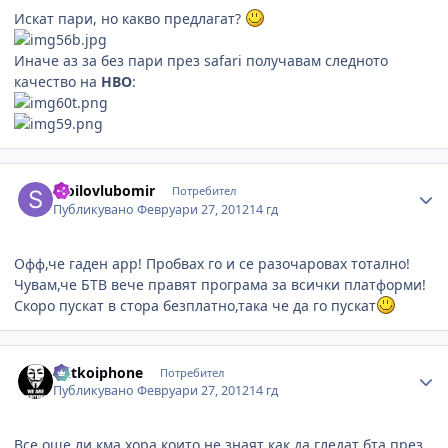
Искат пари, но какво предлагат?
Иначе аз за без пари през safari получавам следното
качество на
HBO
:
Author stats
stoilovlubomir
Потребител
Публикувано
Февруари 27, 2012
14 гд
Офф,че гаден app! Пробвах го и се разочаровах тотално!
Чувам,че БТВ вече правят програма за всички платформи!
Скоро пускат в стора безплатно,така че да го пускат
Author stats
mitkoiphone
Потребител
Публикувано
Февруари 27, 2012
14 гд
Все още ли кма хора които не знаят как да гледат бта през