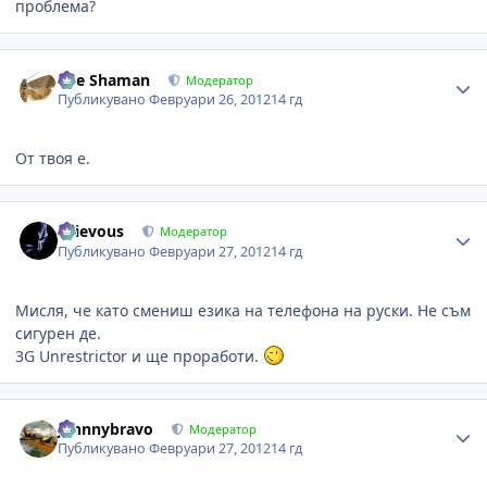
проблема?
Author stats
The Shaman
Модератор
Публикувано
Февруари 26, 2012
14 гд
От твоя е.
Author stats
Grievous
Модератор
Публикувано
Февруари 27, 2012
14 гд
Мисля, че като смениш езика на телефона на руски. Не съм
сигурен де.
3G Unrestrictor и ще проработи.
Author stats
johnnybravo
Модератор
Публикувано
Февруари 27, 2012
14 гд