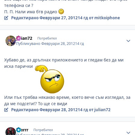
телефона си ?
П. П. Нали има бтв радио
Редактирано
Февруари 27, 2012
14 гд
от mitkoiphone
Author stats
julian72
Потребител
Публикувано
Февруари 28, 2012
14 гд
Хубаво де, аз дръпнах приложението и гледам без да ми
иска парички
Или пък трябва някакво време, което вече съм изгледал, за
да ме подсети!? То ще се види
Редактирано
Февруари 28, 2012
14 гд
от julian72
Author stats
aserrr
Потребител