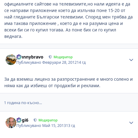
официалните сайтове на телевизиите,но нали идеята е да
се направи приложение което да излъчва поне 15-20 от
най гледаните Български телевизии. Според мен трябва да
има такова приложение , което да е на разумна цена и
всеки би си го купил тогава. Аз поне бих си го купил
веднага.
Author stats
johnnybravo
Модератор
Публикувано
Февруари 28, 2012
14 гд
За да вземеш лиценз за разпространение е много солено и
няма как да избиеш от продажби и реклами.
1 година по-късно...
Author stats
gogi6
Модератор
Публикувано
Май 15, 2013
13 гд