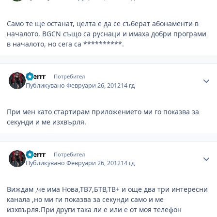
Само те ще останат, целта е да се съберат абонаменти в
началото. BGCN също са руснаци и имаха добри програми
в началото, но сега са **********.
Author stats
aserrr
Потребител
Публикувано
Февруари 26, 2012
14 гд
При мен като стартирам приложението ми го показва за
секунди и ме изхвърля.
Author stats
aserrr
Потребител
Публикувано
Февруари 26, 2012
14 гд
Виждам ,че има Нова,ТВ7,БТВ,ТВ+ и още два три интересни
канала ,но ми ги показва за секунди само и ме
изхвърля.При други така ли е или е от моя телефон