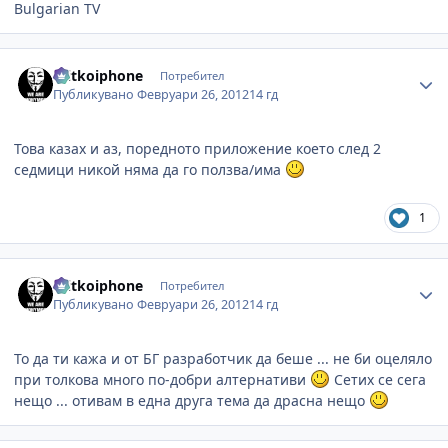
Bulgarian TV
Author stats
mitkoiphone
Потребител
Публикувано
Февруари 26, 2012
14 гд
Това казах и аз, поредното приложение което след 2
седмици никой няма да го ползва/има
1
Author stats
mitkoiphone
Потребител
Публикувано
Февруари 26, 2012
14 гд
То да ти кажа и от БГ разработчик да беше ... не би оцеляло
при толкова много по-добри алтернативи
Сетих се сега
нещо ... отивам в една друга тема да драсна нещо