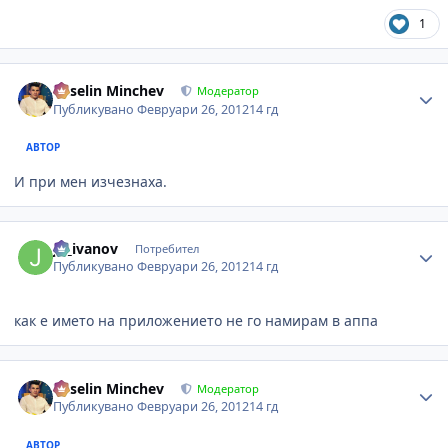
1
Author stats
Veselin Minchev
Модератор
Публикувано
Февруари 26, 2012
14 гд
АВТОР
И при мен изчезнаха.
Author stats
jh_ivanov
Потребител
Публикувано
Февруари 26, 2012
14 гд
как е името на приложението не го намирам в аппа
Author stats
Veselin Minchev
Модератор
Публикувано
Февруари 26, 2012
14 гд
АВТОР