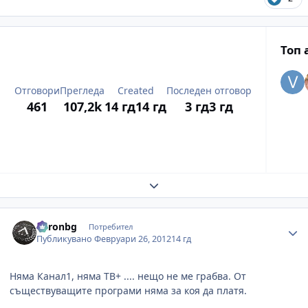
Топ 
Отговори
Прегледа
Created
Последен отговор
461
107,2k
14 гд
14 гд
3 гд
3 гд
Expand topic overview
Author stats
baronbg
Потребител
Публикувано
Февруари 26, 2012
14 гд
Няма Канал1, няма ТВ+ .... нещо не ме грабва. От
съществуващите програми няма за коя да платя.