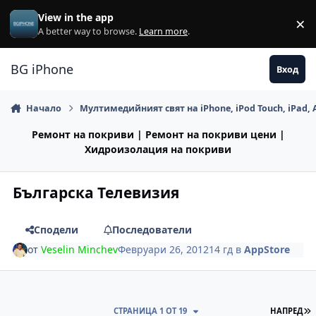
Премини към съдържанието
View in the app
×
Di
A better way to browse.
Learn more
.
BG iPhone
Вход
Начало
Мултимедийният свят на iPhone, iPod Touch, iPad, 
Ремонт на покриви | Ремонт на покриви цени |
Хидроизолация на покриви
Българска Телевизия
Сподели
Последователи
от
Veselin Minchev
Февруари 26, 2012
14 гд
в
AppStore
П
СТРАНИЦА 1 ОТ 19
НАПРЕД