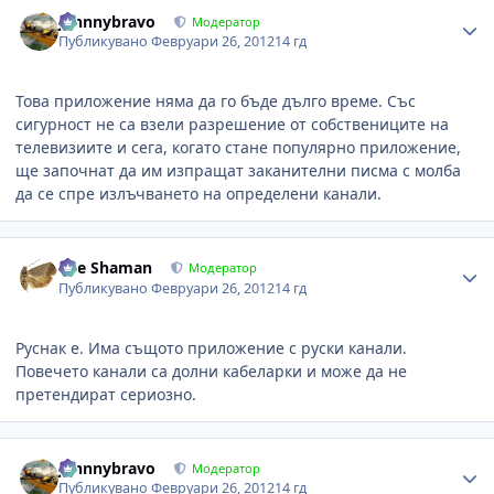
Author stats
johnnybravo
Модератор
Публикувано
Февруари 26, 2012
14 гд
Това приложение няма да го бъде дълго време. Със
сигурност не са взели разрешение от собствениците на
телевизиите и сега, когато стане популярно приложение,
ще започнат да им изпращат заканителни писма с молба
да се спре излъчването на определени канали.
Author stats
The Shaman
Модератор
Публикувано
Февруари 26, 2012
14 гд
Руснак е. Има същото приложение с руски канали.
Повечето канали са долни кабеларки и може да не
претендират сериозно.
Author stats
johnnybravo
Модератор
Публикувано
Февруари 26, 2012
14 гд