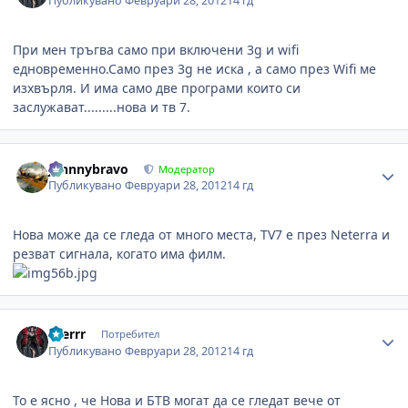
Публикувано
Февруари 28, 2012
14 гд
При мен тръгва само при включени 3g и wifi
едновременно.Само през 3g не иска , а само през Wifi ме
изхвърля. И има само две програми които си
заслужават.........нова и тв 7.
Author stats
johnnybravo
Модератор
Публикувано
Февруари 28, 2012
14 гд
Нова може да се гледа от много места, TV7 е през Neterra и
резват сигнала, когато има филм.
Author stats
aserrr
Потребител
Публикувано
Февруари 28, 2012
14 гд
То е ясно , че Нова и БТВ могат да се гледат вече от