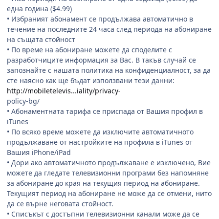
една година ($4.99)
• Избраният абонамент се продължава автоматично в
течение на последните 24 часа след периода на абониране
на същата стойност
• По време на абониране можете да споделите с
разработчиците информация за Вас. В такъв случай се
запознайте с нашата политика на конфиденциалност, за да
сте наясно как ще бъдат използвани тези данни:
http://mobiletelevis...iality/privacy-
policy-bg/
• Абонаментната тарифа се приспада от Вашия профил в
iTunes
• По всяко време можете да изключите автоматичното
продължаване от настройките на профила в iTunes от
Вашия iPhone/iPad
• Дори ако автоматичното продължаване е изключено, Вие
можете да гледате телевизионни програми без напомняне
за абониране до края на текущия период на абониране.
Текущият период на абониране не може да се отмени, нито
да се върне неговата стойност.
• Списъкът с достъпни телевизионни канали може да се