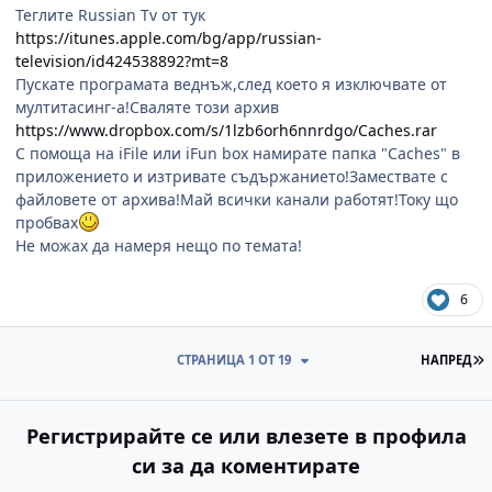
Теглите Russian Tv от тук
https://itunes.apple.com/bg/app/russian-
television/id424538892?mt=8
Пускате програмата веднъж,след което я изключвате от
мултитасинг-а!Сваляте този архив
https://www.dropbox.com/s/1lzb6orh6nnrdgo/Caches.rar
С помоща на iFile или iFun box намирате папка "Caches" в
приложението и изтривате съдържанието!Замествате с
файловете от архива!Май всички канали работят!Току що
пробвах
Не можах да намеря нещо по темата!
6
П
СТРАНИЦА 1 ОТ 19
НАПРЕД
Регистрирайте се или влезете в профила
си за да коментирате