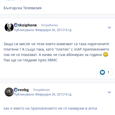
Българска Телевизия
Author stats
mitkoiphone
Потребител
Публикувано
Февруари 26, 2012
14 гд
Защо си мисля че тези които измезват са така наречените
платени ? А също така, като "платих" с inAP приложението
пак не се показват. А казва че съм абониран за година
.
Пак ще си гледаме през XBMC
1
Author stats
baronbg
Потребител
Публикувано
Февруари 26, 2012
14 гд
как е името на приложението не го намирам в аппа