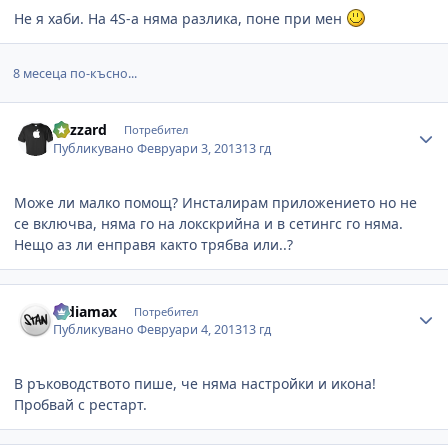
Не я хаби. На 4S-а няма разлика, поне при мен
8 месеца по-късно...
Author stats
blizzard
Потребител
Публикувано
Февруари 3, 2013
13 гд
Може ли малко помощ? Инсталирам приложението но не
се включва, няма го на локскрийна и в сетингс го няма.
Нещо аз ли енправя както трябва или..?
Author stats
ludiamax
Потребител
Публикувано
Февруари 4, 2013
13 гд
В ръководството пише, че няма настройки и икона!
Пробвай с рестарт.