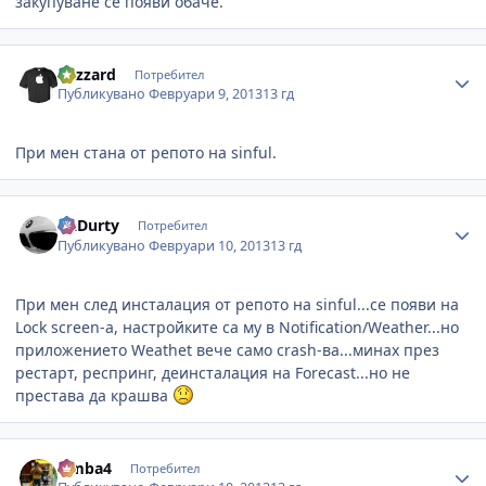
закупуване се появи обаче.
Author stats
blizzard
Потребител
Публикувано
Февруари 9, 2013
13 гд
При мен стана от репото на sinful.
Author stats
DaDurty
Потребител
Публикувано
Февруари 10, 2013
13 гд
При мен след инсталация от репото на sinful...се появи на
Lock screen-a, настройките са му в Notification/Weather...но
приложението Weathet вече само crash-ва...минах през
рестарт, респринг, деинсталация на Forecast...но не
престава да крашва
Author stats
simba4
Потребител