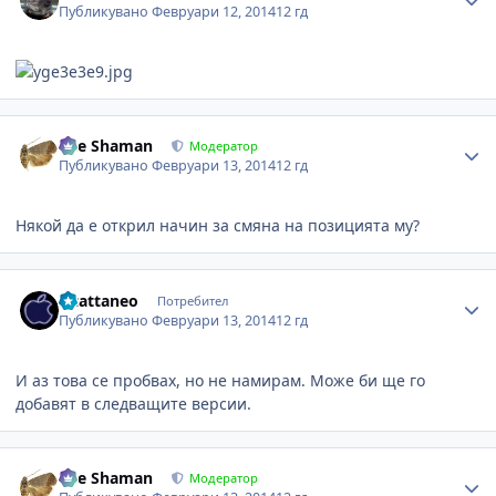
Публикувано
Февруари 12, 2014
12 гд
Author stats
The Shaman
Модератор
Публикувано
Февруари 13, 2014
12 гд
Някой да е открил начин за смяна на позицията му?
Author stats
Hcattaneo
Потребител
Публикувано
Февруари 13, 2014
12 гд
И аз това се пробвах, но не намирам. Може би ще го
добавят в следващите версии.
Author stats
The Shaman
Модератор