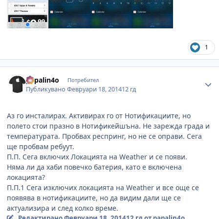
1
Author stats
papalin4o
Потребител
Публикувано
Февруари 18, 2014
12 гд
Аз го инсталирах. Активирах го от Нотификациите, но
полето стои празно в Нотификейшъна. Не зарежда града и
температурата. Пробвах респринг, но не се оправи. Сега
ще пробвам ребуут.
П.П. Сега включих Локацията на Weather и се появи.
Няма ли да хаби повечко батерия, като е включена
локацията?
П.П.1 Сега изключих локацията на Weather и все още се
появява в нотификациите, но да видим дали ще се
актуализира и след колко време.
Редактирано
Февруари 18, 2014
12 гд
от papalin4o