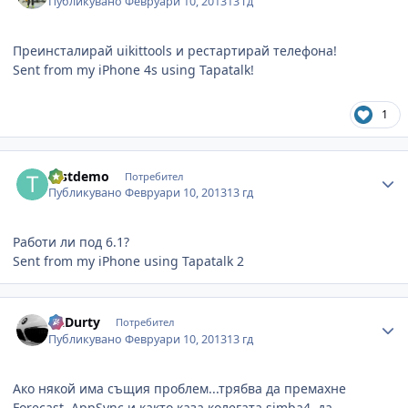
Публикувано
Февруари 10, 2013
13 гд
Преинсталирай uikittools и рестартирай телефона!
Sent from my iPhone 4s using Tapatalk!
1
Author stats
testdemo
Потребител
Публикувано
Февруари 10, 2013
13 гд
Работи ли под 6.1?
Sent from my iPhone using Tapatalk 2
Author stats
DaDurty
Потребител
Публикувано
Февруари 10, 2013
13 гд
Ако някой има същия проблем...трябва да премахне
Forecast, AppSync и както каза колегата simba4, да