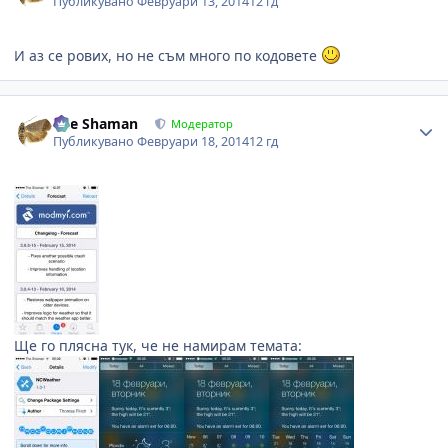
Публикувано
Февруари 13, 2014
12 гд
И аз се рових, но не съм много по кодовете
Author stats
The Shaman
Модератор
Публикувано
Февруари 18, 2014
12 гд
Ще го плясна тук, че не намирам темата: