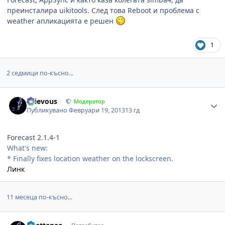
преинсталира uikitools. След това Reboot и проблема с
weather апликацията е решен
1
2 седмици по-късно...
Author stats
Grievous
Модератор
Публикувано
Февруари 19, 2013
13 гд
Forecast 2.1.4-1
What's new:
* Finally fixes location weather on the lockscreen.
Линк
11 месеца по-късно...
Author stats