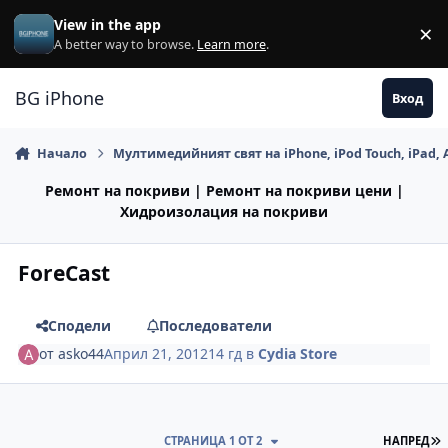
Премини към съдържанието
View in the app
×
Di
A better way to browse.
Learn more
.
BG iPhone
Вход
Начало
Мултимедийният свят на iPhone, iPod Touch, iPad, 
Ремонт на покриви | Ремонт на покриви цени |
Хидроизолация на покриви
ForeCast
Сподели
Последователи
от
asko44
Април 21, 2012
14 гд
в
Cydia Store
П
СТРАНИЦА 1 ОТ 2
НАПРЕД