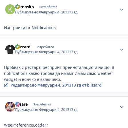
Author stats
kurnasko
Потребител
Публикувано
Февруари 4, 2013
13 гд
Настроики от Notifications.
Author stats
blizzard
Потребител
Публикувано
Февруари 4, 2013
13 гд
Пробвах с рестарт, респринг преинсталация и нищо. В
notifications какво трябва да имам? Имам само weather
widget и всичко е включено.
Редактирано
Февруари 4, 2013
13 гд
от blizzard
Author stats
cezare
Потребител
Публикувано
Февруари 4, 2013
13 гд
WeePreferenceLoader?