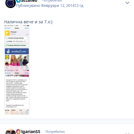
Hcattaneo
Потребител
Публикувано
Февруари 12, 2014
12 гд
Налична вече и за 7.x:)
Author stats
BulgarianSS
Потребител