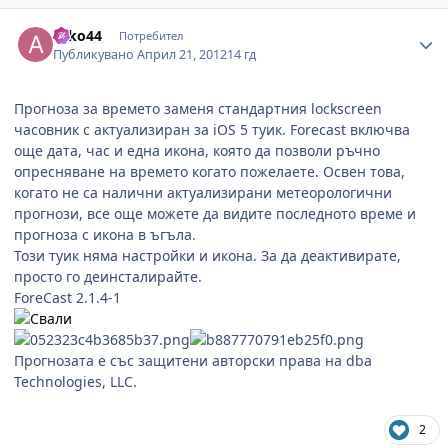
Author stats
asko44
Потребител
Публикувано
Април 21, 2012
14 гд
Прогноза за времето заменя стандартния lockscreen
часовник с актуализиран за iOS 5 туик. Forecast включва
още дата, час и една икона, която да позволи ръчно
опресняване на времето когато пожелаете. Освен това,
когато не са налични актуализирани метеорологични
прогнози, все още можете да видите последното време и
прогноза с икона в ъгъла.
Този туик няма настройки и икона. За да деактивирате,
просто го деинсталирайте.
ForeCast 2.1.4-1
Прогнозата е със защитени авторски права на dba
Technologies, LLC.
2