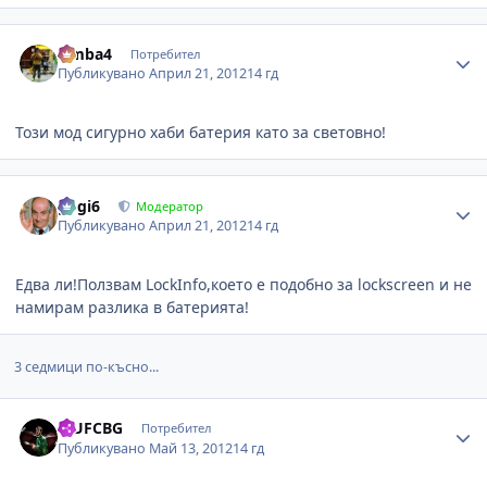
Author stats
simba4
Потребител
Публикувано
Април 21, 2012
14 гд
Този мод сигурно хаби батерия като за световно!
Author stats
gogi6
Модератор
Публикувано
Април 21, 2012
14 гд
Едва ли!Ползвам LockInfo,което е подобно за lockscreen и не
намирам разлика в батерията!
3 седмици по-късно...
Author stats
MUFCBG
Потребител
Публикувано
Май 13, 2012
14 гд