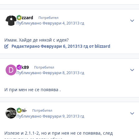
Author stats
blizzard
Потребител
Публикувано
Февруари 4, 2013
13 гд
Имам. Хайде де някой с идея?
Редактирано
Февруари 6, 2013
13 гд
от blizzard
Author stats
drk89
Потребител
Публикувано
Февруари 8, 2013
13 гд
И при мен не се появява .
Author stats
Toni-
Потребител
Публикувано
Февруари 9, 2013
13 гд
Излезе и 2.1.1-2, но и при нея не се появява, след