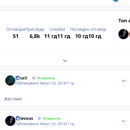
Топ 
Отговори
Прегледа
Created
Последен отговор
51
6,8k
11 гд
11 гд
10 гд
10 гд
Expand topic overview
Author stats
Alxx®
Модератор
Публикувано
Август 20, 2014
11 гд
Жестоко!
Author stats
Grievous
Модератор
Публикувано
Август 22, 2014
11 гд