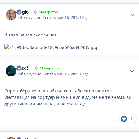
Author stats
gogi6
Модератор
Публикувано
Септември 16, 2015
10 гд
В тази папка всичко ли?
Author stats
Alxx®
Модератор
Публикувано
Септември 16, 2015
10 гд
Спрингборд кеш, ап айкън кеш, абе свързаните с
инсталация на софтуер и външния вид. Че не те знам к'ви
други гяволии имаш и да не стане ау.
1
Author stats