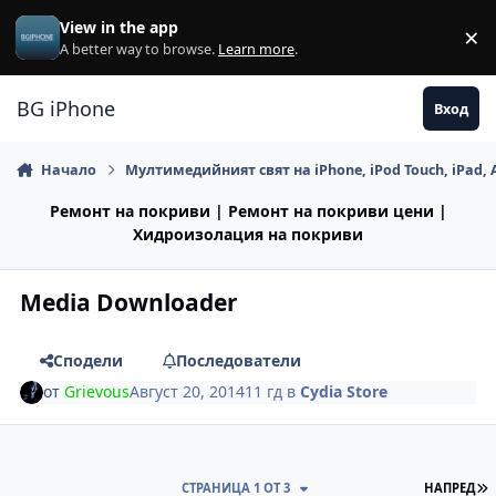
Премини към съдържанието
View in the app
×
Di
A better way to browse.
Learn more
.
BG iPhone
Вход
Начало
Мултимедийният свят на iPhone, iPod Touch, iPad, 
Ремонт на покриви | Ремонт на покриви цени |
Хидроизолация на покриви
Media Downloader
Сподели
Последователи
от
Grievous
Август 20, 2014
11 гд
в
Cydia Store
П
СТРАНИЦА 1 ОТ 3
НАПРЕД