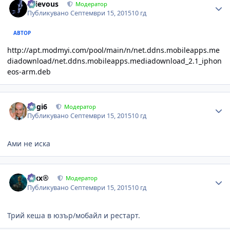
Grievous
Модератор
Публикувано
Септември 15, 2015
10 гд
АВТОР
http://apt.modmyi.com/pool/main/n/net.ddns.mobileapps.me
diadownload/net.ddns.mobileapps.mediadownload_2.1_iphon
eos-arm.deb
Author stats
gogi6
Модератор
Публикувано
Септември 15, 2015
10 гд
Ами не иска
Author stats
Alxx®
Модератор
Публикувано
Септември 15, 2015
10 гд
Трий кеша в юзър/мобайл и рестарт.