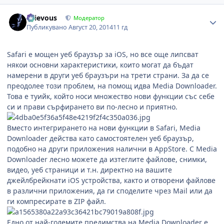
Author stats
Grievous
Модератор
Публикувано
Август 20, 2014
11 гд
Safari е мощен уеб браузър за iOS, но все още липсват
някои основни характеристики, които могат да бъдат
намерени в други уеб браузъри на трети страни. За да се
преодолее този проблем, на помощ идва Media Downloader.
Това е туийк, който носи множество нови функции със себе
си и прави сърфирането ви по-лесно и приятно.
Вместо интегрирането на нови функции в Safari, Media
Downloader действа като самостоятелен уеб браузър,
подобно на други приложения налични в AppStore. С Media
Downloader лесно можете да изтеглите файлове, снимки,
видео, уеб страници и т.н. директно на вашите
джейлбрейкнати iOS устройства, както и отворени файлове
в различни приложения, да ги споделите чрез Mail или да
ги компресирате в ZIP файл.
Едно от най-големите предимства на Media Downloader е,