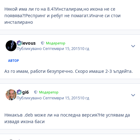
Някой има ли го на 8.4?Инсталирам,но икона не се
появява?!Респринг и ребут не помагат.Иначе си стои
инсталирано
Author stats
Grievous
Модератор
Публикувано
Септември 15, 2015
10 гд
АВТОР
Аз го имам, работи безупречно. Скоро имаше 2-3 ъпдейта.
Author stats
gogi6
Модератор
Публикувано
Септември 15, 2015
10 гд
Някакъв .deb може ли на последна версия?Не успявам да
извадя икона баси
Author stats