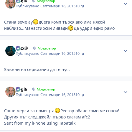
gogi6
Модератор
Публикувано
Септември 16, 2015
10 гд
Стана вече ау
))Сега комп търся,ако има някой
наблизо...Манастирски ливади
Да удари едно рамо
Author stats
Alxx®
Модератор
Публикувано
Септември 16, 2015
10 гд
Звънни на сервизния да те чуя.
Author stats
gogi6
Модератор
Публикувано
Септември 16, 2015
10 гд
Саше мерси за помощта
Рестор обаче само ме спаси!
Другия път след джейл първо слагам afc2
Sent from my iPhone using Tapatalk