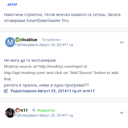
АВТОР
Наистина стрхотно, тегли всичко каквото се сетиш. Засега
отсвирвам SmartDownloader Pro.
Author stats
molivablue
Потребител
Публикувано
Август 24, 2014
11 гд
Не мога да го инсталирам:
Modmyi source url
http://modmyi.com/repo/
or
http://apt.modmyi.com/
and click on “Add Source” button to add
that.
репото е празно, няма и една прогрома???
Редактирано
Август 25, 2014
11 гд
от arm11
Author stats
arm11
Модератор
Публикувано
Август 25, 2014
11 гд