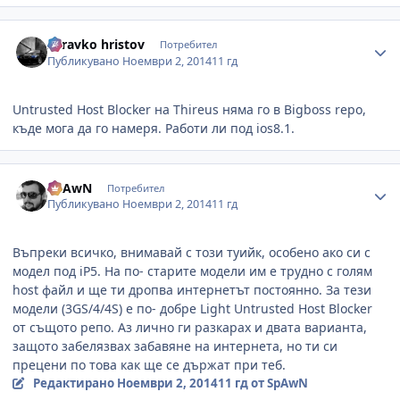
Author stats
zdravko hristov
Потребител
Публикувано
Ноември 2, 2014
11 гд
Untrusted Host Blocker на Thireus няма го в Bigboss repo,
къде мога да го намеря. Работи ли под ios8.1.
Author stats
SpAwN
Потребител
Публикувано
Ноември 2, 2014
11 гд
Въпреки всичко, внимавай с този туийк, особено ако си с
модел под iP5. На по- старите модели им е трудно с голям
host файл и ще ти дропва интернетът постоянно. За тези
модели (3GS/4/4S) е по- добре Light Untrusted Host Blocker
от същото репо. Аз лично ги разкарах и двата варианта,
защото забелязвах забавяне на интернета, но ти си
прецени по това как ще се държат при теб.
Редактирано
Ноември 2, 2014
11 гд
от SpAwN