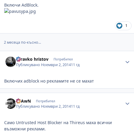
Включи AdBlock.
1
2 месеца по-късно...
Author stats
zdravko hristov
Потребител
Публикувано
Ноември 2, 2014
11 гд
Включих adblock но рекламите не се махат
Author stats
SpAwN
Потребител
Публикувано
Ноември 2, 2014
11 гд
Само Untrusted Host Blocker на Thireus маха всички
възможни реклами.