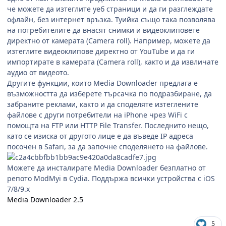
че можете да изтеглите уеб страници и да ги разглеждате
офлайн, без интернет връзка. Туийка също така позволява
на потребителите да внасят снимки и видеоклиповете
директно от камерата (Camera roll). Например, можете да
изтеглите видеоклипове директно от YouTube и да ги
импортирате в камерата (Camera roll), както и да извличате
аудио от видеото.
Другите функции, които Media Downloader предлага е
възможността да изберете търсачка по подразбиране, да
забраните реклами, както и да споделяте изтеглените
файлове с други потребители на iPhone чрез WiFi с
помощта на FTP или HTTP File Transfer. Последнито нещо,
като се изиска от другото лице е да въведе IP адреса
посочен в Safari, за да започне споделянето на файлове.
Можете да инсталирате Media Downloader безплатно от
репото ModMyi в Cydia. Поддържа всички устройства с iOS
7/8/9.x
Media Downloader 2.5
5