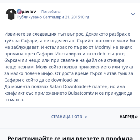
Author stats
skpavlov
Потребител
Публикувано
Септември 21, 2015
10 гд
Извинете за следващия тъп въпрос. Доколкото разбрах е
туйк за Сафари, а не отделен ап. Скрийн шотовете можи би
ме заблуждават. Инсталирах го първо от Modmyi не видях
промяна през Сафари. Инсталирах и като deb. същото,
бъркам ли нещо или при сваляне на файл се активира
нещо незнам. Моля който ползва приложението или туика
за малко повече инфо. От доста време търся читав туик за
Сафари с който да се download-ва.
До момента ползвах Safari Downloader+ платен, но има
конфликт със приложението Bulsatcomtv и се принудих да
го махна.
П
СТРАНИЦА 1 ОТ 3
НАПРЕД
Регистрирайте се или влезете в профила