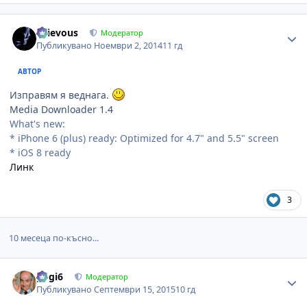
Author stats
Grievous
Модератор
Публикувано
Ноември 2, 2014
11 гд
АВТОР
Изправям я веднага.
Media Downloader 1.4
What's new:
* iPhone 6 (plus) ready: Optimized for 4.7" and 5.5" screen
* iOS 8 ready
Линк
3
10 месеца по-късно...
Author stats
gogi6
Модератор
Публикувано
Септември 15, 2015
10 гд