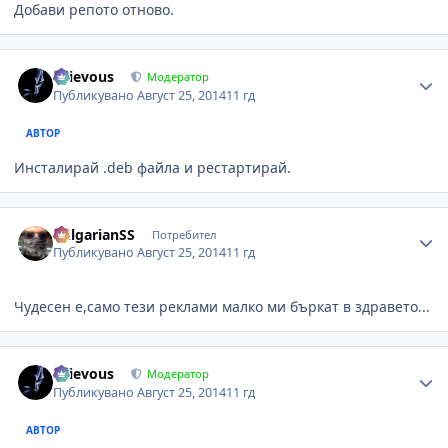
Добави репото отново.
Author stats
Grievous
Модератор
Публикувано
Август 25, 2014
11 гд
АВТОР
Инсталирай .deb файла и рестартирай.
Author stats
BulgarianSS
Потребител
Публикувано
Август 25, 2014
11 гд
Чудесен е,само тези реклами малко ми бъркат в здравето...
Author stats
Grievous
Модератор
Публикувано
Август 25, 2014
11 гд
АВТОР