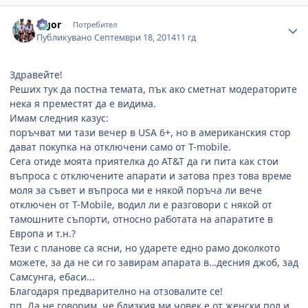
Author stats
algor
Потребител
Публикувано
Септември 18, 2014
11 гд
Здравейте!
Реших тук да постна темата, пък ако сметнат модераторите
нека я преместят да е видима.
Имам следния казус:
поръчват ми тази вечер в USA 6+, но в американския стор
дават покупка на отключени само от T-mobile.
Сега отиде моята приятелка до AT&T да ги пита как стои
въпроса с отключените апарати и затова през това време
моля за съвет и въпроса ми е някой поръча ли вече
отключен от T-Mobile, водил ли е разговори с някой от
тамошните съпорти, относно работата на апаратите в
Европа и т.н.?
Тези с планове са ясни, но ударете едно рамо доколкото
можете, за да не си го завирам апарата в…десния джоб, зад
Самсунга, ебаси...
Благодаря предварително на отзовалите се!
пп. Да не говорим, че близкия ми човек е от женски пол и