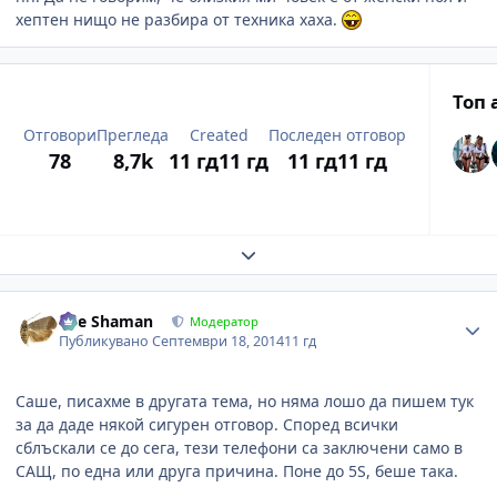
хептен нищо не разбира от техника хаха.
Топ 
Отговори
Прегледа
Created
Последен отговор
78
8,7k
11 гд
11 гд
11 гд
11 гд
Expand topic overview
Author stats
The Shaman
Модератор
Публикувано
Септември 18, 2014
11 гд
Саше, писахме в другата тема, но няма лошо да пишем тук
за да даде някой сигурен отговор. Според всички
сблъскали се до сега, тези телефони са заключени само в
САЩ, по една или друга причина. Поне до 5S, беше така.