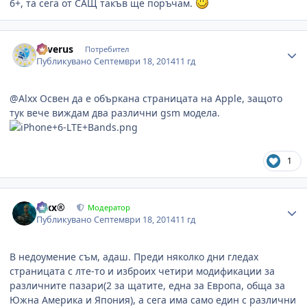
6+, та сега от САЩ такъв ще поръчам.
Author stats
Severus
Потребител
Публикувано
Септември 18, 2014
11 гд
@Alxx Освен да е объркана страницата на Apple, защото
тук вече виждам два различни gsm модела.
1
Author stats
Alxx®
Модератор
Публикувано
Септември 18, 2014
11 гд
В недоумение съм, адаш. Преди няколко дни гледах
страницата с лте-то и изброих четири модификации за
различните пазари(2 за щатите, една за Европа, обща за
Южна Америка и Япония), а сега има само един с различни