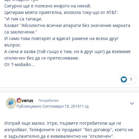
Сигурно ще е полезно инфото на някой.
Цитирам моята приятелка, излязла току-що от AT&T:
"И тия са тапаци.
Казват "Абсолютно всички апарати без значение марката
са заключени."
И само това повтарят и вдигат рамене на всеки друг
въпрос.
А сина и казва (той също е там, но в друг щат) да взимаме
отключен без да се притесняваме.
От Т-мобайл...
1
Author stats
Severus
Потребител
Публикувано
Септември 18, 2014
11 гд
Изтрай още малко. Утре, първите потребители ще ги
изпробват. Телефоните се продават "без договор", което не
е задължително да е еквивалентно на "отключен".