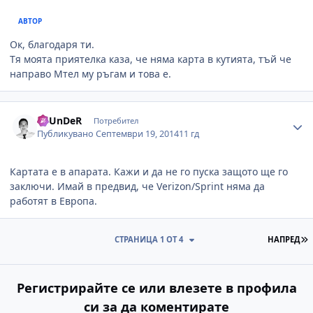
АВТОР
Ок, благодаря ти.
Тя моята приятелка каза, че няма карта в кутията, тъй че
направо Мтел му ръгам и това е.
Author stats
ThUnDeR
Потребител
Публикувано
Септември 19, 2014
11 гд
Картата е в апарата. Кажи и да не го пуска защото ще го
заключи. Имай в предвид, че Verizon/Sprint няма да
работят в Европа.
П
СТРАНИЦА 1 ОТ 4
НАПРЕД
Регистрирайте се или влезете в профила
си за да коментирате