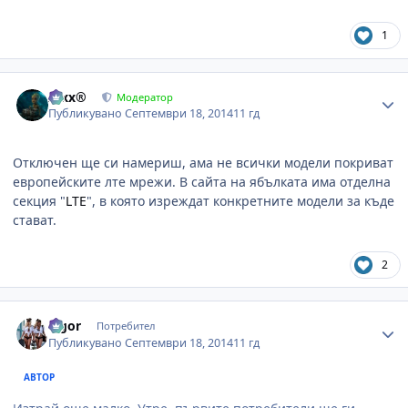
1
Author stats
Alxx®
Модератор
Публикувано
Септември 18, 2014
11 гд
Отключен ще си намериш, ама не всички модели покриват
европейските лте мрежи. В сайта на ябълката има отделна
секция "
LTE
", в която изреждат конкретните модели за къде
стават.
2
Author stats
algor
Потребител
Публикувано
Септември 18, 2014
11 гд
АВТОР