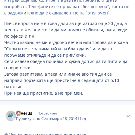
Изтрай още малко. Утре, първите потребители ще ги
изпробват. Телефоните се продават "без договор", което не
е задължително да е еквивалентно на "отключен".
Пич, въпроса не е в това дали аз ще изтрая още 20 дни, а
жената в желанието си да ми помогне обикаля, пита, ходи
по офиси и т.н.
Честно казано не ми е удобно вече и или трябва да и кажа
"Спри и не се занимавай и ти благодаря" или да го
поръчаме отнякъде и да се приключи.
Сега излезе обедна почивка и хукна до тия да ги пита и да
говори с тях.
Затова разпитвам, а така или иначе ако тия дни се
направи поръчката ще пристигне в седмицата от 5.10
нататък.
При нея ще пристигне, а не при мен.
Author stats
Severus
Потребител
Публикувано
Септември 18, 2014
11 гд
@Alxx
Аз виждам само един gsm модел.