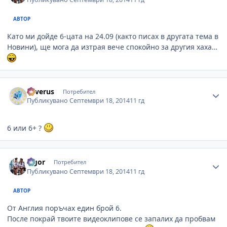
АВТОР
Като ми дойде 6-цата на 24.09 (както писах в другата тема в
Новини), ще мога да изтрая вече спокойно за другия хаха…
Author stats
Severus
Потребител
Публикувано
Септември 18, 2014
11 гд
6 или 6+ ?
Author stats
algor
Потребител
Публикувано
Септември 18, 2014
11 гд
АВТОР
От Англия поръчах един брой 6.
После покрай твоите видеоклипове се запалих да пробвам