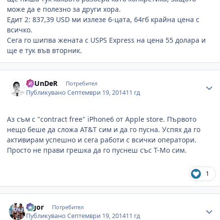
може да е полезно за други хора.
Едит 2: 837,39 USD ми излезе 6-цата, 64гб крайна цена с
всичко.
Сега го шипва жената с USPS Express на цена 55 долара и
ще е тук във вторник.
Author stats
ThUnDeR
Потребител
Публикувано
Септември 19, 2014
11 гд
Аз съм с "contract free" iPhone6 от Apple store. Първото
нещо беше да сложа АТ&Т сим и да го пусна. Успях да го
активирам успешно и сега работи с всички оператори.
Просто не прави грешка да го пуснеш със T-Mo сим.
1
Author stats
algor
Потребител
Публикувано
Септември 19, 2014
11 гд