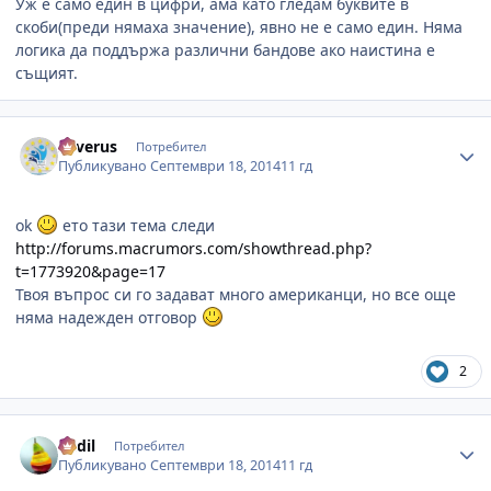
Уж е само един в цифри, ама като гледам буквите в
скоби(преди нямаха значение), явно не е само един. Няма
логика да поддържа различни бандове ако наистина е
същият.
Author stats
Severus
Потребител
Публикувано
Септември 18, 2014
11 гд
ok
ето тази тема следи
http://forums.macrumors.com/showthread.php?
t=1773920&page=17
Твоя въпрос си го задават много американци, но все още
няма надежден отговор
2
Author stats
dedil
Потребител
Публикувано
Септември 18, 2014
11 гд