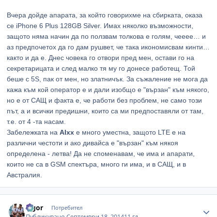
Вчера дойде апарата, за който говорихме на сбирката, оказа
се iPhone 6 Plus 128GB Silver. Имах няколко възможности,
защото няма начин да по ползвам толкова е голям, чееее… и
аз предпочетох да го дам рушвет, че така икономисвам кинти…
както и да е. Днес човека го отвори пред мен, остави го на
секретарицата и след малко тя му го донесе работещ. Той
беше с 5S, пак от мен, но златничък. За съжаление не мога да
кажа към кой оператор е и дали изобщо е "вързан" към някого,
но е от САЩ и факта е, че работи без проблем, не само този
път, а и всички предишни, които са ми предпоставяли от там,
т.е. от 4 -та насам.
Забележката на
Alxx
е много уместна, защото LTE е на
различни честоти и ако дивайса е "вързан" към някоя
определена - летва! Да не споменавам, че има и апарати,
които не са в GSM спектъра, много ги има, и в САЩ, и в
Австралия.
Author stats
algor
Потребител
Публикувано
Септември 18, 2014
11 гд