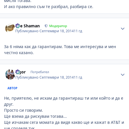
мисля тогава.
И ако правилно съм те разбрал, разбира се.
Author stats
The Shaman
Модератор
Публикувано
Септември 18, 2014
11 гд
За 6 няма как да гарантирам. Това ме интересува и мен
честно казано.
Author stats
algor
Потребител
Публикувано
Септември 18, 2014
11 гд
АВТОР
Не, приятелю, не искам да гарантираш ти или който и да е
друг.
Просто си говорим.
Ще взема да рискувам тогава...
Ще изчакам сега момата да видя какво ще и кажат в AT&T и
ще споделя тук.