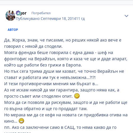
Author stats
algor
Потребител
Публикувано
Септември 18, 2014
11 гд
АВТОР
Да, Жорка, знам, че писахме, но реших някой ако вече е
говорил с някой да сподели.
Моята френдка беше говорила с една дама - шеф на
фронтофис на Верайзън, която и каза че ще и даде апарат,
който ще работи без грижи в Европа.
Но пък сега трима души ми казват, че точно Верайзън не
стават и работата им тук е невъзможна…?!?!
И тези противоречиви мнения ми бъркат в...
Аз не искам никой да ми гарантира, защото няма как, а
просто съвет или споделен опит.
Мога да си позволя да рискувам, защото и да не работи ще
го върна обратно и ще го продадат там.
Но мерака ми да се кефя на новата си придобивка отива на
кино…
пп. Ако са заключени само в САЩ, то няма какво да го