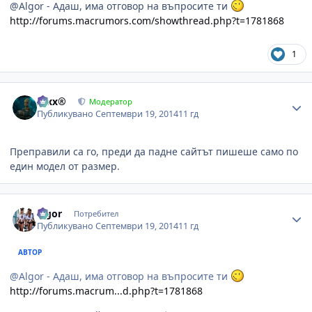
@Algor - Адаш, има отговор на въпросите ти
http://forums.macrumors.com/showthread.php?t=1781868
1
Author stats
Alxx®
Модератор
Публикувано
Септември 19, 2014
11 гд
Преправили са го, преди да падне сайтът пишеше само по
един модел от размер.
Author stats
algor
Потребител
Публикувано
Септември 19, 2014
11 гд
АВТОР
@Algor - Адаш, има отговор на въпросите ти
http://forums.macrum...d.php?t=1781868