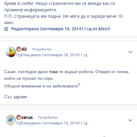
букви в скоби. Нещо странничко ми се вижда как се
променя информацията.
П.П. Страницата им падна. Не мога да я заредя вече 10
мин.
Редактирано
Септември 18, 2014
11 гд
от Alxx®
Author stats
dedil
Потребител
Публикувано
Септември 18, 2014
11 гд
Саше, погледни дали
това
ти върши работа. Отваря от линка,
който си пуснал по-горе.
3
Обърни внимание и на забележката
.
Със здраве.
Author stats
Severus
Потребител
Публикувано
Септември 19, 2014
11 гд