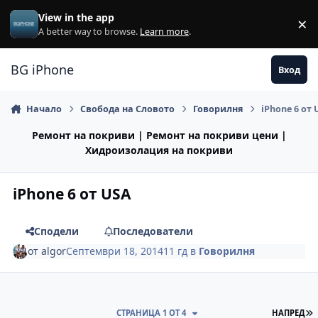
Премини към съдържанието
View in the app
×
Di
A better way to browse.
Learn more
.
BG iPhone
Вход
Начало
Свобода на Словото
Говорилня
iPhone 6 от
Ремонт на покриви | Ремонт на покриви цени |
Хидроизолация на покриви
iPhone 6 от USA
Сподели
Последователи
от
algor
Септември 18, 2014
11 гд
в
Говорилня
П
СТРАНИЦА 1 ОТ 4
НАПРЕД