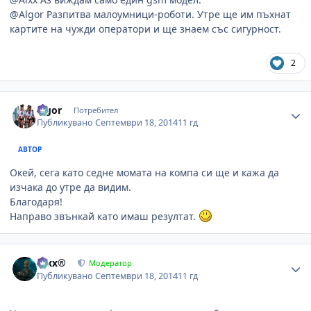
@Algor Разпитва малоумници-роботи. Утре ще им пъхнат
картите на чужди оператори и ще знаем със сигурност.
2
Author stats
algor
Потребител
Публикувано
Септември 18, 2014
11 гд
АВТОР
Окей, сега като седне момата на компа си ще и кажа да
изчака до утре да видим.
Благодаря!
Направо звънкай като имаш резултат.
Author stats
Alxx®
Модератор
Публикувано
Септември 18, 2014
11 гд