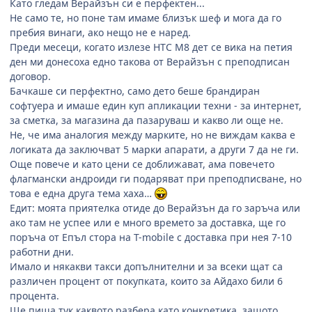
Като гледам Верайзън си е перфектен...
Не само те, но поне там имаме близък шеф и мога да го
пребия винаги, ако нещо не е наред.
Преди месеци, когато излезе HTC M8 дет се вика на петия
ден ми донесоха едно такова от Верайзън с преподписан
договор.
Бачкаше си перфектно, само дето беше брандиран
софтуера и имаше един куп апликации техни - за интернет,
за сметка, за магазина да пазаруваш и какво ли още не.
Не, че има аналогия между марките, но не виждам каква е
логиката да заключват 5 марки апарати, а други 7 да не ги.
Още повече и като цени се доближават, ама повечето
флагмански андроиди ги подаряват при преподписване, но
това е една друга тема хаха…
Едит: моята приятелка отиде до Верайзън да го заръча или
ако там не успее или е много времето за доставка, ще го
поръча от Епъл стора на T-mobile с доставка при нея 7-10
работни дни.
Имало и някакви такси допълнителни и за всеки щат са
различен процент от покупката, които за Айдахо били 6
процента.
Ще пиша тук каквото разбера като конкретика, защото