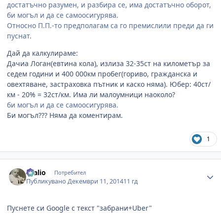
достатъчно разумен, и разбира се, има достатъчно оборот,
би могъл и да се самоосигурява.
Относно П.П.-то предполагам са го премислили преди да ги
пуснат.
Дай да калкулираме:
Дачиа Логан(евтина кола), излиза 32-35ст на километър за
седем години и 400 000км пробег(гориво, гражданска и
овехтяване, застраховка пътник и каско няма). Юбер: 40ст/
км - 20% = 32ст/км. Има ли малоумници наоколо?
би могъл и да се самоосигурява.
Би могъл??? Няма да коментирам.
1
Author stats
cvalio
Потребител
Публикувано
Декември 11, 2014
11 гд
Пуснете си Google с текст "забрани+Uber"