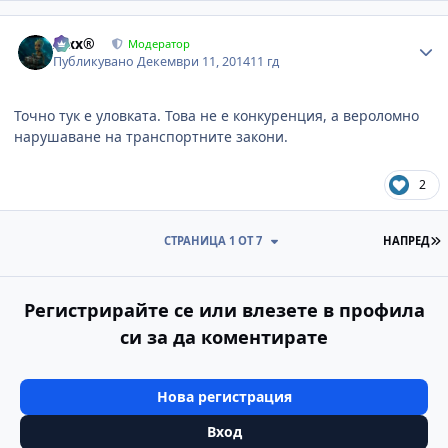
Author stats
Alxx®
Модератор
Публикувано
Декември 11, 2014
11 гд
Точно тук е уловката. Това не е конкуренция, а вероломно
нарушаване на транспортните закони.
2
П
СТРАНИЦА 1 ОТ 7
НАПРЕД
Регистрирайте се или влезете в профила
си за да коментирате
Нова регистрация
Вход