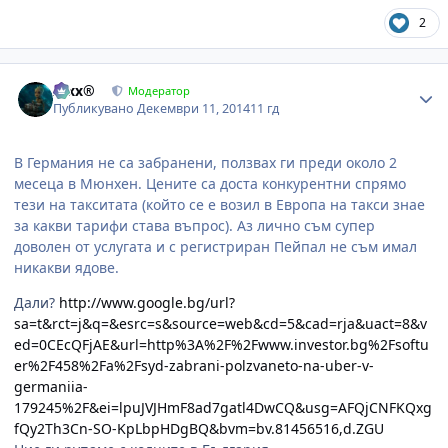
2
Author stats
Alxx®
Модератор
Публикувано
Декември 11, 2014
11 гд
В Германия не са забранени, ползвах ги преди около 2
месеца в Мюнхен. Цените са доста конкурентни спрямо
тези на такситата (който се е возил в Европа на такси знае
за какви тарифи става въпрос). Аз лично съм супер
доволен от услугата и с регистриран Пейпал не съм имал
никакви ядове.
Дали?
http://www.google.bg/url?
sa=t&rct=j&q=&esrc=s&source=web&cd=5&cad=rja&uact=8&v
ed=0CEcQFjAE&url=http%3A%2F%2Fwww.investor.bg%2Fsoftu
er%2F458%2Fa%2Fsyd-zabrani-polzvaneto-na-uber-v-
germaniia-
179245%2F&ei=lpuJVJHmF8ad7gatl4DwCQ&usg=AFQjCNFKQxg
fQy2Th3Cn-SO-KpLbpHDgBQ&bvm=bv.81456516,d.ZGU