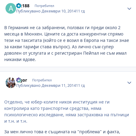
Author stats
alx188
Потребител
Публикувано
Декември 10, 2014
11 гд
В Германия не са забранени, ползвах ги преди около 2
месеца в Мюнхен. Цените са доста конкурентни спрямо
тези на такситата (който се е возил в Европа на такси знае
за какви тарифи става въпрос). Аз лично съм супер
доволен от услугата и с регистриран Пейпал не съм имал
никакви ядове.
Author stats
algor
Потребител
Публикувано
Декември 11, 2014
11 гд
Отделно, че юбер-колите никоя институция не ги
контролира като транспортни средства, няма
психологическо изследване, няма застраховка на пътници
и т.н. и т.н.
За мен лично това е същината на "проблема" и факта,