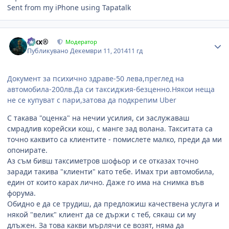
Sent from my iPhone using Tapatalk
Author stats
Alxx®
Модератор
Публикувано
Декември 11, 2014
11 гд
Документ за психично здраве-50 лева,преглед на
автомобила-200лв.Да си таксиджия-безценно.Някои неща
не се купуват с пари,затова да подкрепим Uber
С такава "оценка" на нечии усилия, си заслужаваш
смрадлив корейски кош, с манге зад волана. Такситата са
точно каквито са клиентите - помислете малко, преди да ми
опонирате.
Аз съм бивш таксиметров шофьор и се отказах точно
заради такива "клиенти" като тебе. Имах три автомобила,
един от които карах лично. Даже го има на снимка във
форума.
Обидно е да се трудиш, да предложиш качествена услуга и
някой "велик" клиент да се държи с теб, сякаш си му
длъжен. За това какви мърлячи се возят, няма да