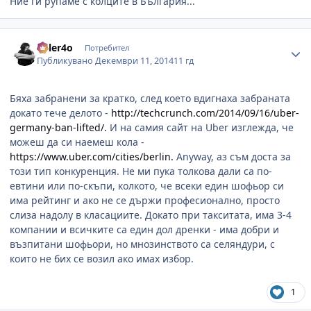
Ние ги рупаме с колците в България...
Author stats
killer4o
Потребител
Публикувано
Декември 11, 2014
11 гд
Бяха забранени за кратко, след което вдигнаха забраната
докато тече делото -
http://techcrunch.com/2014/09/16/uber-
germany-ban-lifted/.
И на самия сайт на Uber изглежда, че
можеш да си наемеш кола -
https://www.uber.com/cities/berlin.
Anyway, аз съм доста за
този тип конкуренция. Не ми пука толкова дали са по-
евтини или по-скъпи, колкото, че всеки един шофьор си
има рейтинг и ако не се държи професионално, просто
слиза надолу в класациите. Докато при такситата, има 3-4
компании и всичките са един дол дренки - има добри и
възпитани шофьори, но мнозинството са селяндури, с
които не бих се возил ако имах избор.
1