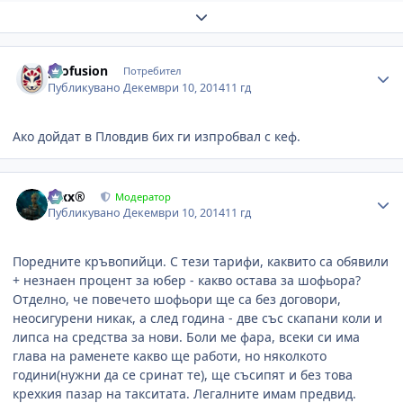
Expand topic overview
Author stats
profusion
Потребител
Публикувано
Декември 10, 2014
11 гд
Ако дойдат в Пловдив бих ги изпробвал с кеф.
Author stats
Alxx®
Модератор
Публикувано
Декември 10, 2014
11 гд
Поредните кръвопийци. С тези тарифи, каквито са обявили
+ незнаен процент за юбер - какво остава за шофьора?
Отделно, че повечето шофьори ще са без договори,
неосигурени никак, а след година - две със скапани коли и
липса на средства за нови. Боли ме фара, всеки си има
глава на раменете какво ще работи, но няколкото
години(нужни да се сринат те), ще съсипят и без това
крехкия пазар на такситата. Легалните имам предвид.