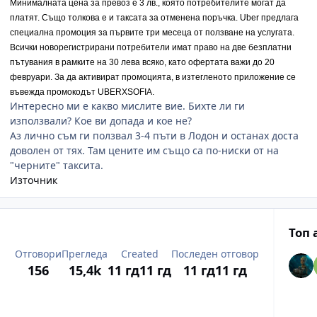
Минималната цена за превоз е 3 лв., която потребителите могат да
платят. Също толкова е и таксата за отменена поръчка. Uber предлага
специална промоция за първите три месеца от ползване на услугата.
Всички новорегистрирани потребители имат право на две безплатни
пътувания в рамките на 30 лева всяко, като офертата важи до 20
февруари. За да активират промоцията, в изтегленото приложение се
въвежда промокодът UBERXSOFIA.
Интересно ми е какво мислите вие. Бихте ли ги
използвали? Кое ви допада и кое не?
Аз лично съм ги ползвал 3-4 пъти в Лодон и останах доста
доволен от тях. Там цените им също са по-ниски от на
"черните" таксита.
Източник
Топ 
Отговори
Прегледа
Created
Последен отговор
156
15,4k
11 гд
11 гд
11 гд
11 гд