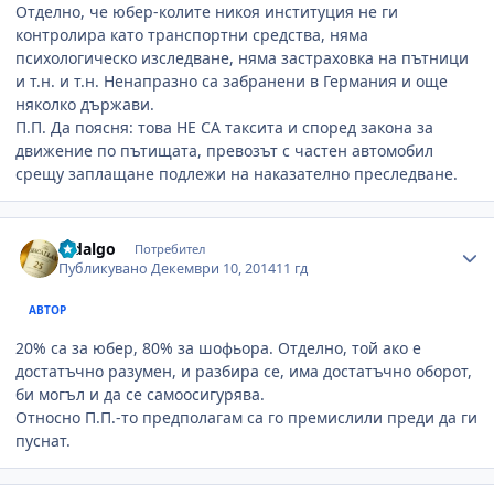
Отделно, че юбер-колите никоя институция не ги
контролира като транспортни средства, няма
психологическо изследване, няма застраховка на пътници
и т.н. и т.н. Ненапразно са забранени в Германия и още
няколко държави.
П.П. Да поясня: това НЕ СА таксита и според закона за
движение по пътищата, превозът с частен автомобил
срещу заплащане подлежи на наказателно преследване.
Author stats
hidalgo
Потребител
Публикувано
Декември 10, 2014
11 гд
АВТОР
20% са за юбер, 80% за шофьора. Отделно, той ако е
достатъчно разумен, и разбира се, има достатъчно оборот,
би могъл и да се самоосигурява.
Относно П.П.-то предполагам са го премислили преди да ги
пуснат.