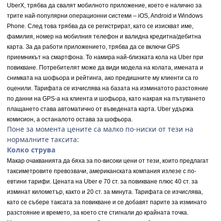
UberX, трябва да свалят мобилното приложение, което е налично за
трите най-популярни операционни системи – iOS, Android и Windows
Phone. След това трябва да се регистрират, като се изискват име,
фамилия, номер на мобилния телефон и валидна кредитна/дебитна
карта. За да работи приложението, трябва да се включи GPS
приемникът на смартфона. То намира най-близката кола на Uber при
повикване. Потребителят може да види модела на колата, имената и
снимката на шофьора и рейтинга, ако предишните му клиенти са го
оценили. Тарифата се изчислява на базата на изминатото разстояние
по данни на GPS-а на клиента и шофьора, като накрая на пътуването
плащането става автоматично от въведената карта. Uber удържа
комисион, а останалото остава за шофьора.
Поне за момента цените са малко по-ниски от тези на
нормалните таксита:
Колко струва
Макар очакванията да бяха за по-високи цени от тези, които предлагат
таксиметровите превозвачи, американската компания излезе с по-
евтини тарифи. Цената на Uber е 70 ст. за повикване плюс 40 ст. за
изминат километър, както и 20 ст. за минута. Тарифата се изчислява,
като се събере таксата за повикване и се добавят парите за изминато
разстояние и времето, за което сте стигнали до крайната точка.