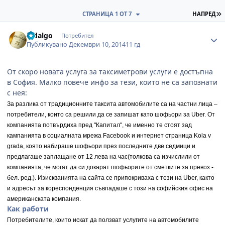
П
СТРАНИЦА 1 ОТ 7
НАПРЕД
Author stats
hidalgo
Потребител
Публикувано
Декември 10, 2014
11 гд
От скоро новата услуга за таксиметрови услуги е достъпна
в София. Малко повече инфо за тези, които не са запознати
с нея:
За разлика от традиционните таксита автомобилите са на частни лица –
потребители, които са решили да се запишат като шофьори за Uber. От
компанията потвърдиха пред "Капитал", че именно те стоят зад
кампанията в социалната мрежа Facebook и интернет страница Kola v
grada, която набираше шофьори през последните две седмици и
предлагаше заплащане от 12 лева на час(толкова са изчислили от
компанията, че могат да си докарат шофьорите от сметките за превоз -
бел. ред.). Изискванията на сайта се припокриваха с тези на Uber, както
и адресът за кореспонденция съвпадаше с този на софийския офис на
американската компания.
Как работи
Потребителите, които искат да ползват услугите на автомобилите