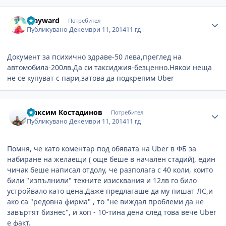
Author stats
Wayward
Потребител
Публикувано
Декември 11, 2014
11 гд
Документ за психично здраве-50 лева,преглед на
автомобила-200лв.Да си таксиджия-безценно.Някои неща
не се купуват с пари,затова да подкрепим Uber
Author stats
Максим Костадинов
Потребител
Публикувано
Декември 11, 2014
11 гд
Помня, че като коментар под обявата на Uber в ФБ за
набиране на желаещи ( още беше в начален стадий), един
чичак беше написал отдолу, че разполага с 40 коли, които
били "изпълнили" техните изисквания и 12лв го било
устройвало като цена.Даже предлагаше да му пишат ЛС,и
ако са "редовна фирма" , то "не виждал проблеми да не
завъртят бизнес", и хоп - 10-тина дена след това вече Uber
е факт.