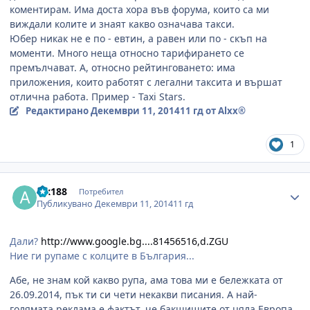
коментирам. Има доста хора във форума, които са ми
виждали колите и знаят какво означава такси.
Юбер никак не е по - евтин, а равен или по - скъп на
моменти. Много неща относно тарифирането се
премълчават. А, относно рейтинговането: има
приложения, които работят с легални таксита и вършат
отлична работа. Пример - Taxi Stars.
Редактирано
Декември 11, 2014
11 гд
от Alxx®
1
Author stats
alx188
Потребител
Публикувано
Декември 11, 2014
11 гд
Дали?
http://www.google.bg....81456516,d.ZGU
Ние ги рупаме с колците в България...
Абе, не знам кой какво рупа, ама това ми е бележката от
26.09.2014, пък ти си чети некакви писания. А най-
голямата реклама е фактът, че бакшишите от цяла Европа