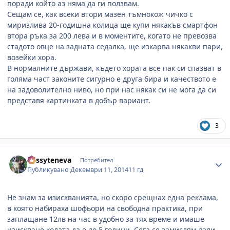
поради който аз няма да ги ползвам.
Сещам се, как всеки втори мазен тъмнокож чичко с
миризлива 20-годишна колица ще купи някакъв смартфон
втора ръка за 200 лева и в моментите, когато не превозва
стадото овце на задната седалка, ще изкарва някакви пари,
возейки хора.
В нормалните държави, където хората все пак си спазват в
голяма част законите сигурно е друга бира и качеството е
на задоволително ниво, но при нас някак си не мога да си
представя картинката в добър вариант.
3
Author stats
dessyteneva
Потребител
Публикувано
Декември 11, 2014
11 гд
Не знам за изискванията, но скоро срещнах една реклама,
в която набираха шофьори на свободна практика, при
заплащане 12лв на час в удобно за тях време и имаше
изискване колата да е до 5 години. Сега се замислям дали