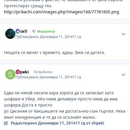
протестират срещу тях.
http://prikachi.com/images.php?images/160/7776160S.png
Author stats
Alxx®
Модератор
Публикувано
Декември 11, 2014
11 гд
Нещата се менят с времето, адаш. Виж си датата.
Author stats
shpeki
Потребител
Публикувано
Декември 11, 2014
11 гд
Едва ли някой насила кара хората да се записват като
шофери в Убер. АКо няма делавера просто няма да има
шофери.Доста е просто.
ps Цигании от бакшишите ни достатъчно съм търпял. Нека
имат конкуренция и те да се осъзнаят малко.
Редактирано
Декември 11, 2014
11 гд
от shpeki