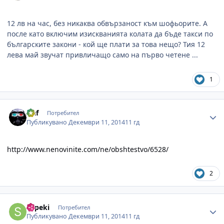
12 лв на час, без никаква обвързаност към шофьорите. А
после като включим изискванията колата да бъде такси по
българските закони - кой ще плати за това нещо? Тия 12
лева май звучат привличащо само на първо четене ...
1
Author stats
slaf
Потребител
Публикувано
Декември 11, 2014
11 гд
http://www.nenovinite.com/ne/obshtestvo/6528/
2
Author stats
shpeki
Потребител
Публикувано
Декември 11, 2014
11 гд