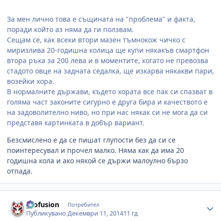
За мен лично това е същината на "проблема" и факта,
поради който аз няма да ги ползвам.
Сещам се, как всеки втори мазен тъмнокож чичко с
миризлива 20-годишна колица ще купи някакъв смартфон
втора ръка за 200 лева и в моментите, когато не превозва
стадото овце на задната седалка, ще изкарва някакви пари,
возейки хора.
В нормалните държави, където хората все пак си спазват в
голяма част законите сигурно е друга бира и качеството е
на задоволително ниво, но при нас някак си не мога да си
представя картинката в добър вариант.
Безсмислено е да се пишат глупости без да си се
поинтересувал и прочел малко. Няма как да има 20
годишна кола и ако някой се държи малоулно бързо
отпада.
Author stats
profusion
Потребител
Публикувано
Декември 11, 2014
11 гд