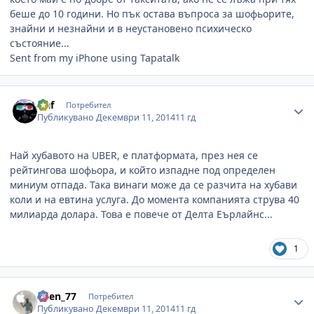
беше до 10 години. Но пък остава въпроса за шофьорите,
знайни и незнайни и в неустановено психическо
състояние...
Sent from my iPhone using Tapatalk
Author stats
slaf
Потребител
Публикувано
Декември 11, 2014
11 гд
Най хубавото на UBER, е платформата, през нея се
рейтингова шофьора, и който изпадне под определен
миниум отпада. Така винаги може да се разчита на хубави
коли и на евтина услуга. До момента компанията струва 40
милиарда долара. Това е повече от Делта Еърлайнс...
1
Author stats
Asen_77
Потребител
Публикувано
Декември 11, 2014
11 гд