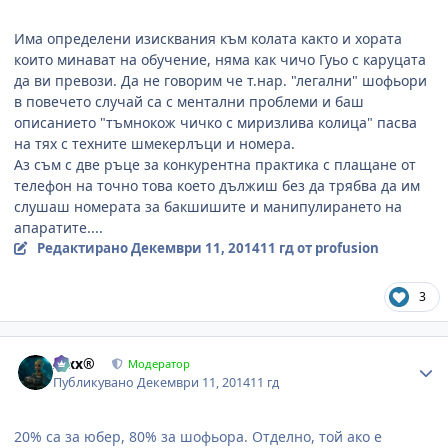
Има определени изисквания към колата както и хората
които минават на обучение, няма как чичо Гуьо с каруцата
да ви превози. Да не говорим че т.нар. "легални" шофьори
в повечето случай са с ментални проблеми и баш
описанието "тъмнокож чичко с миризлива колица" пасва
на тях с техните шмекерлъци и номера.
Аз съм с две ръце за конкурентна практика с плащане от
телефон на точно това което дължиш без да трябва да им
слушаш номерата за бакшишите и манипулирането на
апаратите....
Редактирано
Декември 11, 2014
11 гд
от profusion
3
Author stats
Alxx®
Модератор
Публикувано
Декември 11, 2014
11 гд
20% са за юбер, 80% за шофьора. Отделно, той ако е