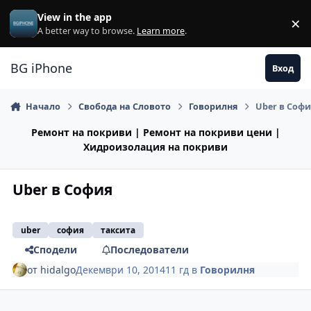
Премини към съдържанието
View in the app
×
Di
A better way to browse.
Learn more
.
BG iPhone
Вход
Начало
Свобода на Словото
Говорилня
Uber в Соф
Ремонт на покриви | Ремонт на покриви цени |
Хидроизолация на покриви
Uber в София
uber
софия
таксита
Сподели
Последователи
от
hidalgo
Декември 10, 2014
11 гд
в
Говорилня