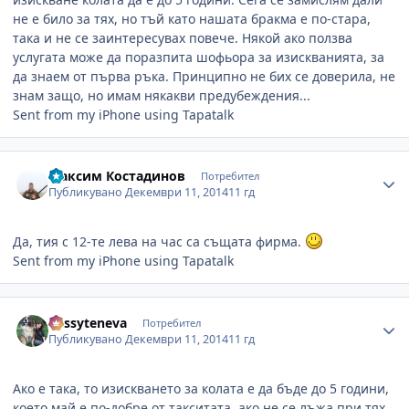
не е било за тях, но тъй като нашата бракма е по-стара,
така и не се заинтересувах повече. Някой ако ползва
услугата може да поразпита шофьора за изискванията, за
да знаем от първа ръка. Принципно не бих се доверила, не
знам защо, но имам някакви предубеждения...
Sent from my iPhone using Tapatalk
Author stats
Максим Костадинов
Потребител
Публикувано
Декември 11, 2014
11 гд
Да, тия с 12-те лева на час са същата фирма.
Sent from my iPhone using Tapatalk
Author stats
dessyteneva
Потребител
Публикувано
Декември 11, 2014
11 гд
Ако е така, то изискването за колата е да бъде до 5 години,
което май е по-добре от такситата, ако не се лъжа при тях