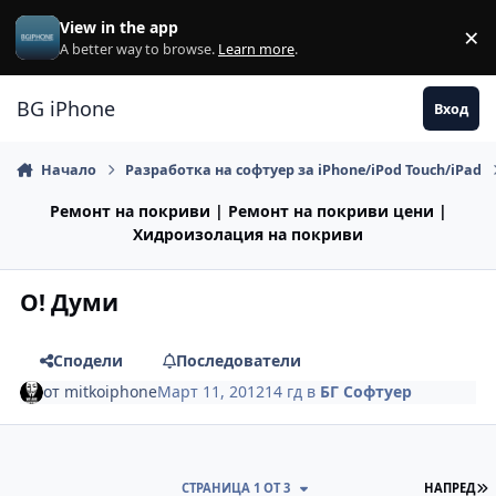
Премини към съдържанието
View in the app
×
Di
A better way to browse.
Learn more
.
BG iPhone
Вход
Начало
Разработка на софтуер за iPhone/iPod Touch/iPad
Ремонт на покриви | Ремонт на покриви цени |
Хидроизолация на покриви
О! Думи
Сподели
Последователи
от
mitkoiphone
Март 11, 2012
14 гд
в
БГ Софтуер
П
СТРАНИЦА 1 ОТ 3
НАПРЕД