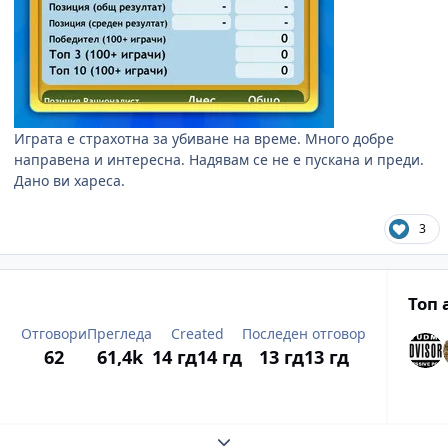
Играта е страхотна за убиване на време. Много добре
направена и интересна. Надявам се не е пускана и преди.
Дано ви хареса.
3
Топ 
Отговори
Прегледа
Created
Последен отговор
62
61,4k
14 гд
14 гд
13 гд
13 гд
Expand topic overview