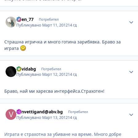
Author stats
Asen_77
Потребител
Публикувано
Март 11, 2012
14 гд
Страшна игричка и много готина зарибявка. Браво за
играта
Author stats
davidabg
Потребител
Публикувано
Март 12, 2012
14 гд
Браво, най ми харесва интерфейса.Страхотен!
Author stats
vanvettigand@abv.bg
Потребител
Публикувано
Март 13, 2012
14 гд
Играта е страхотна за убиване на време. Много добре