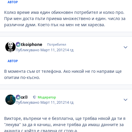
АВТОР
Колко време има един обикновен потребител и колко про.
При мен доста пъти приема множествено и един. число за
различни думи. Което пък на мен не ми харесва.
Author stats
mitkoiphone
Потребител
Публикувано
Март 11, 2012
14 гд
АВТОР
В момента съм от телефона. Ако никой не го направи ще
опитам по-късно.
Author stats
Alxx®
Модератор
Публикувано
Март 11, 2012
14 гд
Викторе, въпреки че е безплатна, ще трябва някой да ти я
"лекува" за да я качиш, иначе трябва да имаш данните за
акаунта с който е свалена от стор-а.