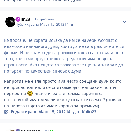
Author stats
Kalin23
Потребител
Публикувано
Март 15, 2012
14 гд
Въпроса е, че хората искаха да им се намери wordlist с
възможно най-много думи, които да не са в различните си
форми. И не знам къде са ровили и какво са правили но в
това, което ми представиха за редакция имаше доста
странности. Ако нещата са толкова зле ще ги агитирам да
потърсят по-качествен списък с думи.
напротив не е зле просто има често срещани думи които
не присъстват нали се опитваме да я направим почти
перфектна
иначе играта е голяма зарибявка
п.п. а някой имат медали или купи как се вземат? (отляво
на нивото където аз имам корона за премиум)
Редактирано
Март 15, 2012
14 гд
от Kalin23
Author stats