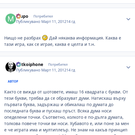
Author stats
mupo
Потребител
Публикувано
Март 11, 2012
14 гд
Нищо не разбрах
Дай някаква информация. Каква е
тази игра, как се играе, каква е целта и т.н.
Author stats
mitkoiphone
Потребител
Публикувано
Март 11, 2012
14 гд
АВТОР
Както се вижда от шотовете, имаш 16 квадрата с букви. От
тези букви, трябва да се образуват думи. Натискаш върху
първата буква, задържаш и обикалаш по думата до
последната буква и пускаш пръст. Всяка дума носи
опеделени точки. Съответно, колкото е по-дълга думата,
толкова повече точки ви носи. Хубавото е, или поне за мен
е че играта има и мултиплеър. Не знам на какъв принцип