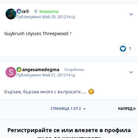
Author stats
Alxx®
Модератор
Публикувано
Май 20, 2012
14 гд
Guybrush Ulysses Threepwood
?
1
Author stats
strangesamedogma
Потребител
Публикувано
Май 21, 2012
14 гд
Бързам, бързам много с въпросите.....
П
СТРАНИЦА 1 ОТ 3
НАПРЕД
Регистрирайте се или влезете в профила