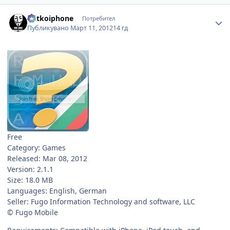
Author stats
mitkoiphone
Потребител
Публикувано
Март 11, 2012
14 гд
Free
Category: Games
Released: Mar 08, 2012
Version: 2.1.1
Size: 18.0 MB
Languages: English, German
Seller: Fugo Information Technology and software, LLC
© Fugo Mobile