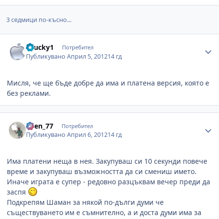
3 седмици по-късно...
Author stats
chucky1
Потребител
Публикувано
Април 5, 2012
14 гд
Мисля, че ще бъде добре да има и платена версия, която е
без реклами.
Author stats
Asen_77
Потребител
Публикувано
Април 6, 2012
14 гд
Има платени неща в нея. Закупуваш си 10 секунди повече
време и закупуваш възможността да си смениш името.
Иначе играта е супер - редовно разцъквам вечер преди да
заспя
Подкрепям Шаман за някой по-дълги думи че
съществуването им е съмнително, а и доста думи има за