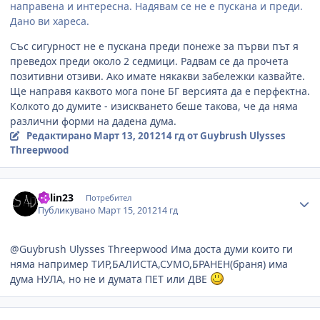
направена и интересна. Надявам се не е пускана и преди.
Дано ви хареса.
Със сигурност не е пускана преди понеже за първи път я
преведох преди около 2 седмици. Радвам се да прочета
позитивни отзиви. Ако имате някакви забележки казвайте.
Ще направя каквото мога поне БГ версията да е перфектна.
Колкото до думите - изискването беше такова, че да няма
различни форми на дадена дума.
Редактирано
Март 13, 2012
14 гд
от Guybrush Ulysses
Threepwood
Author stats
Kalin23
Потребител
Публикувано
Март 15, 2012
14 гд
@Guybrush Ulysses Threepwood Има доста думи които ги
няма например ТИР,БАЛИСТА,СУМО,БРАНЕН(браня) има
дума НУЛА, но не и думата ПЕТ или ДВЕ
Author stats