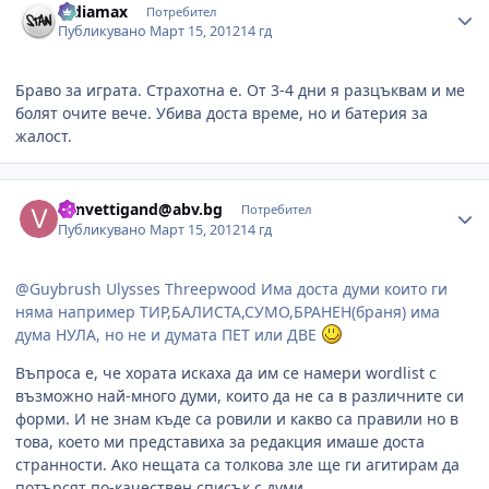
ludiamax
Потребител
Публикувано
Март 15, 2012
14 гд
Браво за играта. Страхотна е. От 3-4 дни я разцъквам и ме
болят очите вече. Убива доста време, но и батерия за
жалост.
Author stats
vanvettigand@abv.bg
Потребител
Публикувано
Март 15, 2012
14 гд
@Guybrush Ulysses Threepwood Има доста думи които ги
няма например ТИР,БАЛИСТА,СУМО,БРАНЕН(браня) има
дума НУЛА, но не и думата ПЕТ или ДВЕ
Въпроса е, че хората искаха да им се намери wordlist с
възможно най-много думи, които да не са в различните си
форми. И не знам къде са ровили и какво са правили но в
това, което ми представиха за редакция имаше доста
странности. Ако нещата са толкова зле ще ги агитирам да
потърсят по-качествен списък с думи.