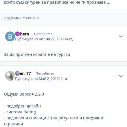
който съм сигурен за правописа но не ги признава ...
3 седмици по-късно...
Author stats
bubeto
Потребител
Публикувано
Април 27, 2012
14 гд
Защо при мен играта е на турски
Author stats
Asen_77
Потребител
Публикувано
Май 2, 2012
14 гд
О!Думи Версия 2.2.0
- подобрен дизайн
- система Rating
- подновени списъци с топ резултати и профилни
страници