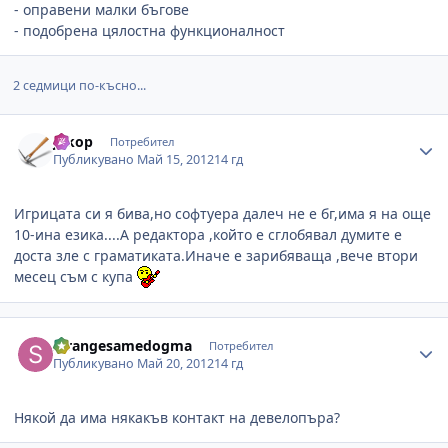
- оправени малки бъгове
- подобрена цялостна функционалност
2 седмици по-късно...
Author stats
jokop
Потребител
Публикувано
Май 15, 2012
14 гд
Игрицата си я бива,но софтуера далеч не е бг,има я на още
10-ина езика....А редактора ,който е сглобявал думите е
доста зле с граматиката.Иначе е зарибяваща ,вече втори
месец съм с купа
Author stats
strangesamedogma
Потребител
Публикувано
Май 20, 2012
14 гд
Някой да има някакъв контакт на девелопъра?