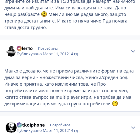
играчите се избитат и за 1:30 трябва да намерят най-много
думи или най-дългите. Има си класация и те така. Дано
нещо разбрахте
Мен лично ме радва много, защото
тренира доста гънките. И като го няма чичо Г да помага
става доста трудно.
Author stats
killer4o
Потребител
Публикувано
Март 11, 2012
14 гд
Малко е досадно, че не приема различните форми на една
дума за верни - множествени числа, женски/среден род.
Иначе е приятна, като изключим това, че Про
потребителите имат повече време за игра - според мен,
когато става въпрос за multiplayer игри, не трябва да има
дискриминация спрямо една група потребители
Author stats
mitkoiphone
Потребител
Публикувано
Март 11, 2012
14 гд