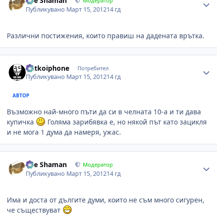
The Shaman
Модератор
Публикувано
Март 15, 2012
14 гд
Различни постижения, които правиш на дадената врътка.
Author stats
mitkoiphone
Потребител
Публикувано
Март 15, 2012
14 гд
АВТОР
Възможно най-много пъти да си в челната 10-а и ти дава
купичка
Голяма зарибявка е, но някой път като зацикля
и не мога 1 дума да намеря, ужас.
Author stats
The Shaman
Модератор
Публикувано
Март 15, 2012
14 гд
Има и доста от дългите думи, които не съм много сигурен,
че съществуват