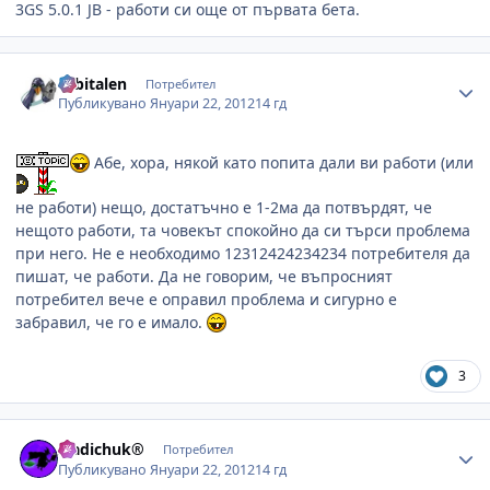
3GS 5.0.1 JB - работи си още от първата бета.
Author stats
orbitalen
Потребител
Публикувано
Януари 22, 2012
14 гд
Абе, хора, някой като попита дали ви работи (или
не работи) нещо, достатъчно е 1-2ма да потвърдят, че
нещото работи, та човекът спокойно да си търси проблема
при него. Не е необходимо 12312424234234 потребителя да
пишат, че работи. Да не говорим, че въпросният
потребител вече е оправил проблема и сигурно е
забравил, че го е имало.
3
Author stats
Sladichuk®
Потребител
Публикувано
Януари 22, 2012
14 гд