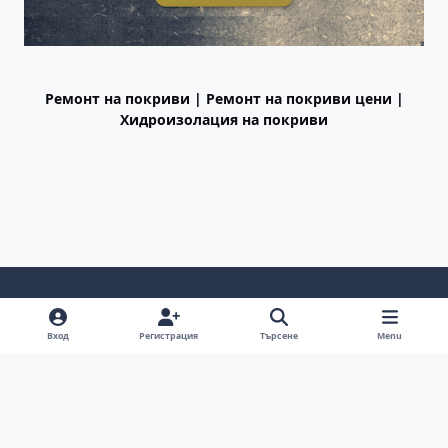
Ремонт на покриви | Ремонт на покриви цени |
Хидроизолация на покриви
Light Mode
Dark Mode
System Preference
f
Вход
Регистрация
Търсене
Menu
a
Декларация за поверителност
Cookies
c
BGiPhone © 2009 - 2026
Powered by
Invision Community
e
b
o