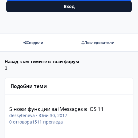
Вход
Сподели
Последователи
Назад към темите в този форум
Подобни теми
5 нови функции за iMessages в iOS 11
5 нови функции за iMessages в iOS 11
dessyteneva
·
Юни 30, 2017
0
отговора
1511
прегледа