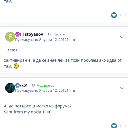
там.
1
Author stats
emil stoyanov
Потребител
Публикувано
Януари 12, 2012
14 гд
АВТОР
хактивиран е. а да се знае лек за този проблем ако идва от
там.
Author stats
Alxx®
Модератор
Публикувано
Януари 12, 2012
14 гд
А, да потърсиш малко из форума?
Sent from my nokia 1100
1