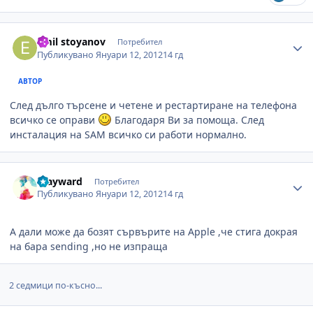
Author stats
emil stoyanov
Потребител
Публикувано
Януари 12, 2012
14 гд
АВТОР
След дълго търсене и четене и рестартиране на телефона
всичко се оправи
Благодаря Ви за помоща. След
инсталация на SAM всичко си работи нормално.
Author stats
Wayward
Потребител
Публикувано
Януари 12, 2012
14 гд
А дали може да бозят сървърите на Apple ,че стига докрая
на бара sending ,но не изпраща
2 седмици по-късно...
Author stats