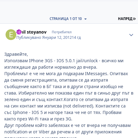
П
СТРАНИЦА 1 ОТ 10
НАПРЕД
Author stats
emil stoyanov
Потребител
Публикувано
Януари 12, 2012
14 гд
Здравейте,
Използвам IPhone 3GS - IOS 5.0.1 jail/unlock - всичко ми
изглеждаше да работи нормално до вчера.
Проблемът е че не мога да подкарам IMessages. Опитвах
да сменя регистрацията, опитвам се да изпратя
съобщение както в БГ така и в други страни изобщо не
става. Избирателно ми показва един път в синьо друг път в
зелено един и същ контакт.Когато се опитвам да изпратя
на син контакт ми изписва (not delivered). Контактите са
със Iphone - IOS 5 и нагоре така че не от тях. Пробвам
както през Wi-Fi така и през 3G.
Друг проблем който забелязах е че от вчера не получавам
notification-и от Viber да речем а от други приложения