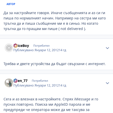
АВТОР
Да за настройките говоря. Иначе съобщенията и аз си ги
пиша по нормалният начин. Например на сестра ми като
тръгна да и пиша съобщение ми е в синьо. Но когато
тръгна да го пращам ми пише ( not delivered ).
Author stats
SpiceBoy
Потребител
Публикувано
Януари 12, 2012
14 гд
Трябва и двете устройства да бъдат свързани с интернет.
Author stats
Asen_77
Потребител
Публикувано
Януари 12, 2012
14 гд
Сега и аз влезнах в настройките. Спрях iMessage и го
пуснах повторно. Поиска ми AppleID парола и ме
предупреди че оператора може да ме таксува за