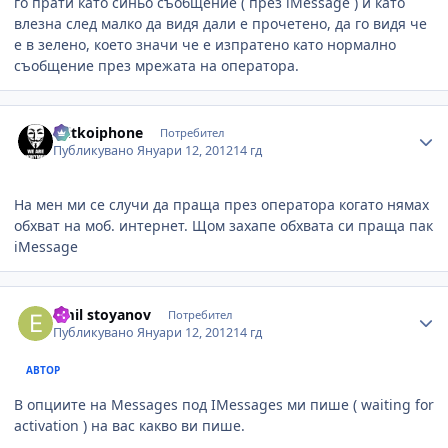
го прати като синьо съобщение ( през iMessage ) и като
влезна след малко да видя дали е прочетено, да го видя че
е в зелено, което значи че е изпратено като нормално
съобщение през мрежата на оператора.
Author stats
mitkoiphone
Потребител
Публикувано
Януари 12, 2012
14 гд
На мен ми се случи да праща през оператора когато нямах
обхват на моб. интернет. Щом захапе обхвата си праща пак
iMessage
Author stats
emil stoyanov
Потребител
Публикувано
Януари 12, 2012
14 гд
АВТОР
В опциите на Messages под IMessages ми пише ( waiting for
activation ) на вас какво ви пише.