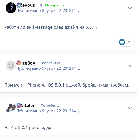
Grievous
Модератор
Публикувано
Януари 22, 2012
14 гд
Работи ли ви iMessage след джейл на 5.0.1?
1
Author stats
SpiceBoy
Потребител
Публикувано
Януари 22, 2012
14 гд
При мен - iPhone 4, iOS 5.0.1 с джейлбрейк, няма проблем.
Author stats
orbitalen
Потребител
Публикувано
Януари 22, 2012
14 гд
На 4 с 5.0.1 работи, да.