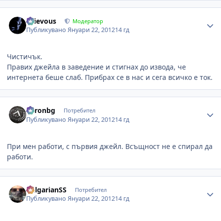
Author stats
Grievous
Модератор
Публикувано
Януари 22, 2012
14 гд
Чистичък.
Правих джейла в заведение и стигнах до извода, че
интернета беше слаб. Прибрах се в нас и сега всичко е ток.
Author stats
baronbg
Потребител
Публикувано
Януари 22, 2012
14 гд
При мен работи, с първия джейл. Всъщност не е спирал да
работи.
Author stats
BulgarianSS
Потребител
Публикувано
Януари 22, 2012
14 гд