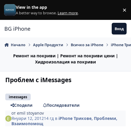
Премини към съдържанието
View in the app
×
Di
A better way to browse.
Learn more
.
BG iPhone
Вход
Начало
Apple Продукти
Всичко за iPhone
iPhone Тр
Ремонт на покриви | Ремонт на покриви цени |
Хидроизолация на покриви
Проблем с iMessages
imessages
Сподели
Последователи
от
emil stoyanov
Януари 12, 2012
14 гд
в
iPhone Трикове, Проблеми,
Взаимопомощ