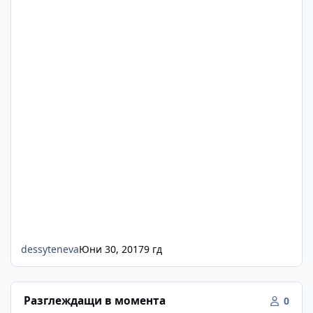
dessyteneva
Юни 30, 2017
9 гд
Разглеждащи в момента
0