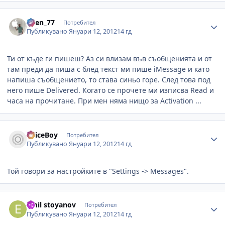
Author stats
Asen_77
Потребител
Публикувано
Януари 12, 2012
14 гд
Ти от къде ги пишеш? Аз си влизам във съобщенията и от
там преди да пиша с блед текст ми пише iMessage и като
напиша съобщението, то става синьо горе. След това под
него пише Delivered. Когато се прочете ми изписва Read и
часа на прочитане. При мен няма нищо за Activation ...
Author stats
SpiceBoy
Потребител
Публикувано
Януари 12, 2012
14 гд
Той говори за настройките в "Settings -> Messages".
Author stats
emil stoyanov
Потребител
Публикувано
Януари 12, 2012
14 гд