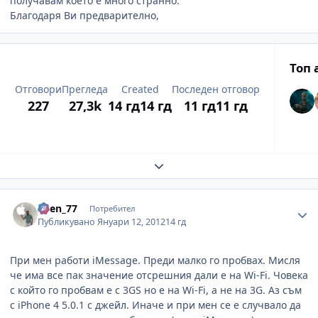
получавам което е много странно.
Благодаря Ви предварително,
Топ 
Отговори
Прегледа
Created
Последен отговор
227
27,3k
14 гд
14 гд
11 гд
11 гд
Expand topic overview
Author stats
Asen_77
Потребител
Публикувано
Януари 12, 2012
14 гд
При мен работи iMessage. Преди малко го пробвах. Мисля
че има все пак значение отсрешния дали е на Wi-Fi. Човека
с който го пробвам е с 3GS но е на Wi-Fi, а не на 3G. Аз съм
с iPhone 4 5.0.1 с джейл. Иначе и при мен се е случвало да