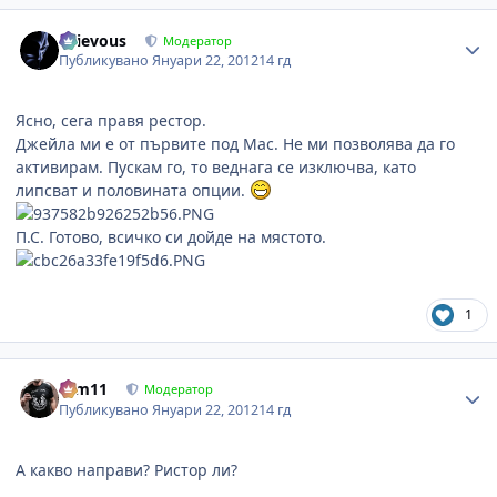
Author stats
Grievous
Модератор
Публикувано
Януари 22, 2012
14 гд
Ясно, сега правя рестор.
Джейла ми е от първите под Mac. Не ми позволява да го
активирам. Пускам го, то веднага се изключва, като
липсват и половината опции.
П.С. Готово, всичко си дойде на мястото.
1
Author stats
arm11
Модератор
Публикувано
Януари 22, 2012
14 гд
А какво направи? Ристор ли?