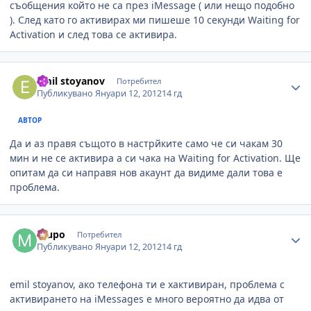
съобщения който не са през iMessage ( или нещо подобно
). След като го активирах ми пишеше 10 секунди Waiting for
Activation и след това се активира.
Author stats
emil stoyanov
Потребител
Публикувано
Януари 12, 2012
14 гд
АВТОР
Да и аз правя същото в настрйките само че си чакам 30
мин и не се активира а си чака на Waiting for Activation. Ще
опитам да си направя нов акаунт да видиме дали това е
проблема.
Author stats
mupo
Потребител
Публикувано
Януари 12, 2012
14 гд
emil stoyanov, ако телефона ти е хактивиран, проблема с
активирането на iMessages е много вероятно да идва от